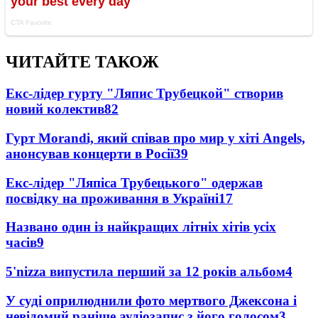
ЧИТАЙТЕ ТАКОЖ
Екс-лідер гурту "Ляпис Трубецкой" створив
новий колектив
82
Гурт Morandi, який співав про мир у хіті Angels,
анонсував концерти в Росії
39
Екс-лідер "Ляпіса Трубецького" одержав
посвідку на проживання в Україні
17
Названо один із найкращих літніх хітів усіх
часів
9
5'nizza випустила перший за 12 років альбом
4
У суді оприлюднили фото мертвого Джексона і
невідомий раніше аудіозапис з його голосом
3