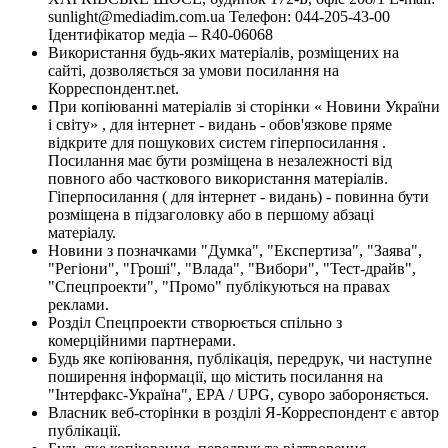
sunlight@mediadim.com.ua
Телефон: 044-205-43-00
Ідентифікатор медіа – R40-06068
Використання будь-яких матеріалів, розміщених на
сайті, дозволяється за умови посилання на
Корреспондент.net.
При копіюванні матеріалів зі сторінки « Новини України
і світу» , для інтернет - видань - обов'язкове пряме
відкрите для пошукових систем гіперпосилання .
Посилання має бути розміщена в незалежності від
повного або часткового використання матеріалів.
Гіперпосилання ( для інтернет - видань) - повинна бути
розміщена в підзаголовку або в першому абзаці
матеріалу.
Новини з позначками "Думка", "Експертиза", "Заява",
"Регіони", "Гроші", "Влада", "Вибори", "Тест-драйв",
"Спецпроекти", "Промо" публікуються на правах
реклами.
Розділ Спецпроекти створюється спільно з
комерційними партнерами.
Будь яке копіювання, публікація, передрук, чи наступне
поширення інформації, що містить посилання на
"Інтерфакс-Україна", EPA / UPG, суворо забороняється.
Власник веб-сторінки в розділі Я-Корреспондент є автор
публікації.