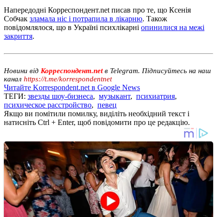
Напередодні Корреспондент.net писав про те, що Ксенія
Собчак
зламала ніс і потрапила в лікарню
. Також
повідомлялося, що в Україні психлікарні
опинилися на межі
закриття
.
Новини від
Корреспондент.net
в Telegram. Підписуйтесь на наш
канал
https://t.me/korrespondentnet
Читайте Korrespondent.net в Google News
ТЕГИ:
звезды шоу-бизнеса
,
музыкант
,
психиатрия
,
психическое расстройство
,
певец
Якщо ви помітили помилку, виділіть необхідний текст і
натисніть Ctrl + Enter, щоб повідомити про це редакцію.