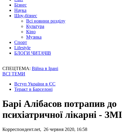
Бізнес
Наука
Шоу-бізнес
Всі новини розділу
Культура
Кіно
Музика
Спорт
Lifestyle
БЛОГИ ЧИТАЧІВ
СПЕЦТЕМА:
Війна в Ірані
ВСІ ТЕМИ
Вступ України в ЄС
Теракт в Барселоні
Барі Алібасов потрапив до
психіатричної лікарні - ЗМІ
Корреспондент.net, 26 червня 2020, 16:58