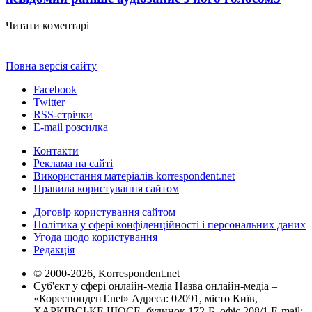
Читати коментарі
Повна версія сайту
Facebook
Twitter
RSS-стрічки
E-mail розсилка
Контакти
Реклама на сайті
Використання матеріалів korrespondent.net
Правила користування сайтом
Договір користування сайтом
Політика у сфері конфіденційності і персональних даних
Угода щодо користування
Редакція
© 2000-2026, Korrespondent.net
Суб'єкт у сфері онлайн-медіа Назва онлайн-медіа –
«КореспонденТ.net» Адреса: 02091, місто Київ,
ХАРКІВСЬКЕ ШОСЕ, будинок 172-Б, офіс 208/1 E-mail: