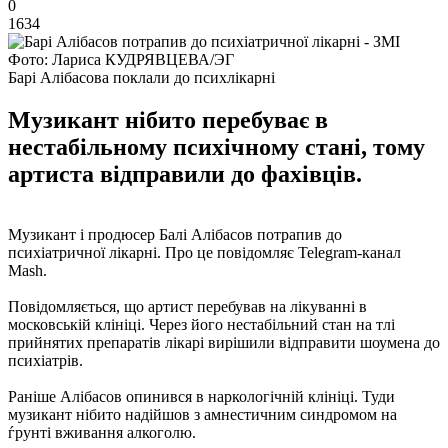
0
1634
Фото: Лариса КУДРЯВЦЕВА/ЭГ
Барі Алібасова поклали до психлікарні
Музикант нібито перебуває в
нестабільному психічному стані, тому
артиста відправили до фахівців.
Музикант і продюсер Балі Алібасов потрапив до
психіатричної лікарні. Про це повідомляє Telegram-канал
Mash.
Повідомляється, що артист перебував на лікуванні в
московській клініці. Через його нестабільний стан на тлі
прийнятих препаратів лікарі вирішили відправити шоумена до
психіатрів.
Раніше Алібасов опинився в наркологічній клініці. Туди
музикант нібито надійшов з амнестичним синдромом на
ѓрунті вживання алкоголю.