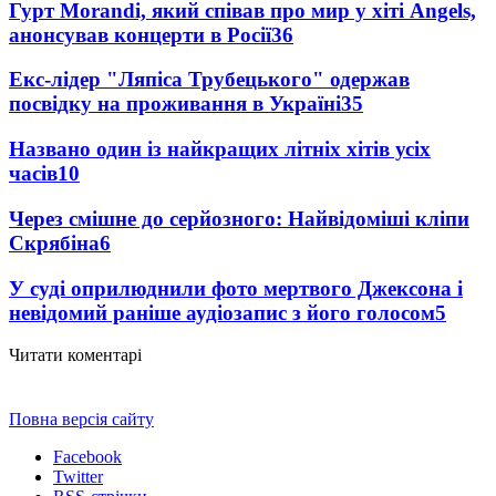
Гурт Morandi, який співав про мир у хіті Angels,
анонсував концерти в Росії
36
Екс-лідер "Ляпіса Трубецького" одержав
посвідку на проживання в Україні
35
Названо один із найкращих літніх хітів усіх
часів
10
Через смішне до серйозного: Найвідоміші кліпи
Скрябіна
6
У суді оприлюднили фото мертвого Джексона і
невідомий раніше аудіозапис з його голосом
5
Читати коментарі
Повна версія сайту
Facebook
Twitter