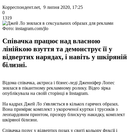
Корреспондент.net, 9 липня 2020, 17:25
0
1319
Фото: instagram.com/jlo
Співачка працює над власною
лінійкою взуття та демонструє її у
відвертих нарядах, і навіть у шкіряній
білизні.
Відома співачка, актриса і бізнес-леді Дженніфер Лопес
знялася в пікантному рекламному ролику. Відео зірка
опублікувала на своїй сторінці в Instagram.
На кадрах Джей Ло з'являється в кількох гарячих образах.
Вона приміряє комплект з укороченої куртки і трусиків з
леопардовим принтом, прозору блискучу накидку, комплект
шкіряної білизни.
Співачка позує у відвертих позах у свиті кольору фуксії і