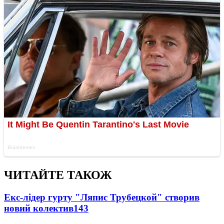
ЧИТАЙТЕ ТАКОЖ
Екс-лідер гурту "Ляпис Трубецкой" створив
новий колектив
143