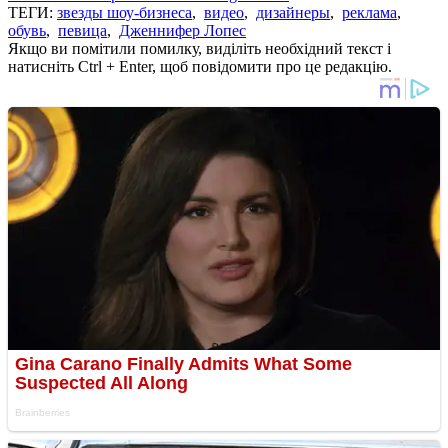
ТЕГИ:
звезды шоу-бизнеса
,
видео
,
дизайнеры
,
реклама
,
обувь
,
певица
,
Дженнифер Лопес
Якщо ви помітили помилку, виділіть необхідний текст і
натисніть Ctrl + Enter, щоб повідомити про це редакцію.