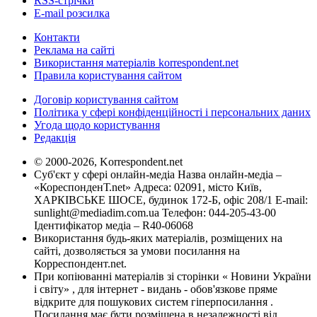
RSS-стрічки
E-mail розсилка
Контакти
Реклама на сайті
Використання матеріалів korrespondent.net
Правила користування сайтом
Договір користування сайтом
Політика у сфері конфіденційності і персональних даних
Угода щодо користування
Редакція
© 2000-2026, Korrespondent.net
Суб'єкт у сфері онлайн-медіа Назва онлайн-медіа –
«КореспонденТ.net» Адреса: 02091, місто Київ,
ХАРКІВСЬКЕ ШОСЕ, будинок 172-Б, офіс 208/1 E-mail:
sunlight@mediadim.com.ua
Телефон: 044-205-43-00
Ідентифікатор медіа – R40-06068
Використання будь-яких матеріалів, розміщених на
сайті, дозволяється за умови посилання на
Корреспондент.net.
При копіюванні матеріалів зі сторінки « Новини України
і світу» , для інтернет - видань - обов'язкове пряме
відкрите для пошукових систем гіперпосилання .
Посилання має бути розміщена в незалежності від