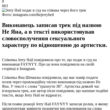
0
663
Фото: instagram.com/thejerryheil
Виконавець записав трек під назвою
Не Яна, а в тексті використовував
словосполучення сексуального
характеру по відношенню до артистки.
Співачка Jerry Hail повідомила про те, що подає в суд на
виконавця FAYNYY. Про це вона повідомила на своїй
сторінці в Instagram.
Співачка Яна Шемаєва повідомила, що має намір подати
позов через провокаційну пісню виконавця під назвою Не
Яна. У тексті є слова "трахнути JH". Артистка деякий час
ігнорувала трек, але автор пісні повідомив, що напише подібні
тексти, якщо Jerry Hail не відреагує.
Після появи реакції Jerry Hail FAYNYY записав ролик, в якому
запропонував замінити недоречні висловлювання на слова