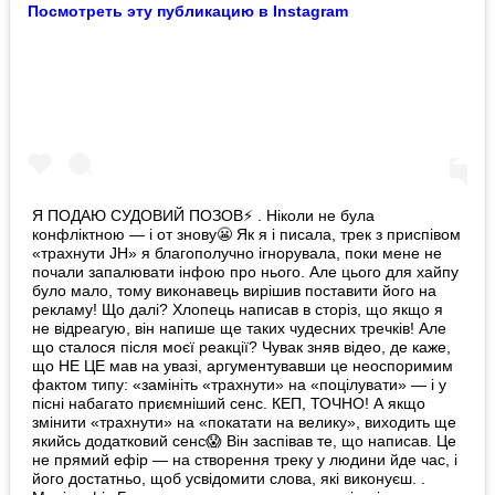
Посмотреть эту публикацию в Instagram
Я ПОДАЮ СУДОВИЙ ПОЗОВ⚡️ . Ніколи не була
конфліктною — і от знову😬 Як я і писала, трек з приспівом
«трахнути JH» я благополучно ігнорувала, поки мене не
почали запалювати інфою про нього. Але цього для хайпу
було мало, тому виконавець вирішив поставити його на
рекламу! Що далі? Хлопець написав в сторіз, що якщо я
не відреагую, він напише ще таких чудесних тречків! Але
що сталося після моєї реакції? Чувак зняв відео, де каже,
що НЕ ЦЕ мав на увазі, аргументувавши це неоспоримим
фактом типу: «замініть «трахнути» на «поцілувати» — і у
пісні набагато приємніший сенс. КЕП, ТОЧНО! А якщо
змінити «трахнути» на «покатати на велику», виходить ще
якийсь додатковий сенс😱 Він заспівав те, що написав. Це
не прямий ефір — на створення треку у людини йде час, і
його достатньо, щоб усвідомити слова, які виконуєш. .