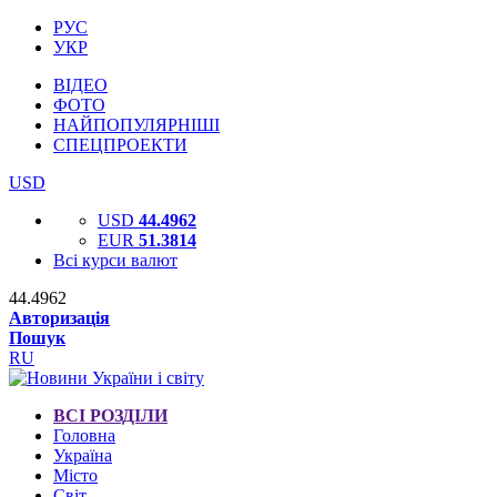
РУС
УКР
ВІДЕО
ФОТО
НАЙПОПУЛЯРНІШІ
СПЕЦПРОЕКТИ
USD
USD
44.4962
EUR
51.3814
Всі курси валют
44.4962
Авторизація
Пошук
RU
ВСІ РОЗДІЛИ
Головна
Україна
Місто
Світ