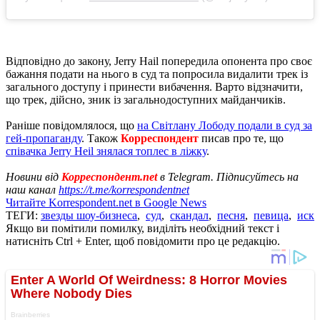
Відповідно до закону, Jerry Hail попередила опонента про своє
бажання подати на нього в суд та попросила видалити трек із
загального доступу і принести вибачення. Варто відзначити,
що трек, дійсно, зник із загальнодоступних майданчиків.
Раніше повідомлялося, що
на Світлану Лободу подали в суд за
гей-пропаганду
. Також
Корреспондент
писав про те, що
співачка Jerry Heil знялася топлес в ліжку
.
Новини від
Корреспондент.net
в Telegram. Підписуйтесь на
наш канал
https://t.me/korrespondentnet
Читайте Korrespondent.net в Google News
ТЕГИ:
звезды шоу-бизнеса
,
суд
,
скандал
,
песня
,
певица
,
иск
Якщо ви помітили помилку, виділіть необхідний текст і
натисніть Ctrl + Enter, щоб повідомити про це редакцію.