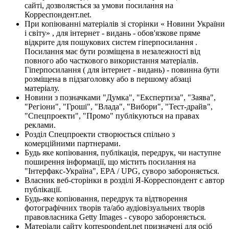
сайті, дозволяється за умови посилання на
Корреспондент.net.
При копіюванні матеріалів зі сторінки « Новини України
і світу» , для інтернет - видань - обов'язкове пряме
відкрите для пошукових систем гіперпосилання .
Посилання має бути розміщена в незалежності від
повного або часткового використання матеріалів.
Гіперпосилання ( для інтернет - видань) - повинна бути
розміщена в підзаголовку або в першому абзаці
матеріалу.
Новини з позначками "Думка", "Експертиза", "Заява",
"Регіони", "Гроші", "Влада", "Вибори", "Тест-драйв",
"Спецпроекти", "Промо" публікуються на правах
реклами.
Розділ Спецпроекти створюється спільно з
комерційними партнерами.
Будь яке копіювання, публікація, передрук, чи наступне
поширення інформації, що містить посилання на
"Інтерфакс-Україна", EPA / UPG, суворо забороняється.
Власник веб-сторінки в розділі Я-Корреспондент є автор
публікації.
Будь-яке копіювання, передрук та відтворення
фотографічних творів та/або аудіовізуальних творів
правовласника Getty Images - суворо забороняється.
Матеріали сайту korrespondent.net призначені для осіб