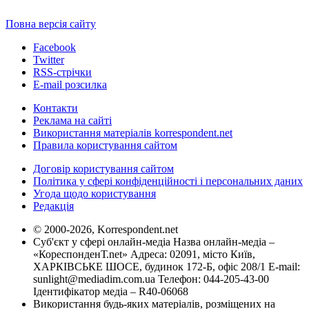
Повна версія сайту
Facebook
Twitter
RSS-стрічки
E-mail розсилка
Контакти
Реклама на сайті
Використання матеріалів korrespondent.net
Правила користування сайтом
Договір користування сайтом
Політика у сфері конфіденційності і персональних даних
Угода щодо користування
Редакція
© 2000-2026, Korrespondent.net
Суб'єкт у сфері онлайн-медіа Назва онлайн-медіа –
«КореспонденТ.net» Адреса: 02091, місто Київ,
ХАРКІВСЬКЕ ШОСЕ, будинок 172-Б, офіс 208/1 E-mail:
sunlight@mediadim.com.ua
Телефон: 044-205-43-00
Ідентифікатор медіа – R40-06068
Використання будь-яких матеріалів, розміщених на