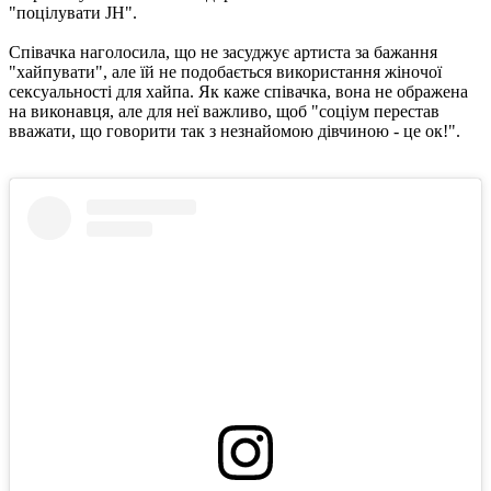
"поцілувати JH".
Співачка наголосила, що не засуджує артиста за бажання
"хайпувати", але їй не подобається використання жіночої
сексуальності для хайпа. Як каже співачка, вона не ображена
на виконавця, але для неї важливо, щоб "соціум перестав
вважати, що говорити так з незнайомою дівчиною - це ок!".