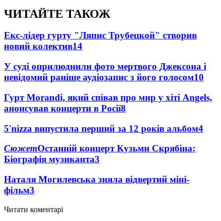
ЧИТАЙТЕ ТАКОЖ
Екс-лідер гурту "Ляпис Трубецкой" створив
новий колектив
14
У суді оприлюднили фото мертвого Джексона і
невідомий раніше аудіозапис з його голосом
10
Гурт Morandi, який співав про мир у хіті Angels,
анонсував концерти в Росії
8
5'nizza випустила перший за 12 років альбом
4
Сюжет
Останній концерт Кузьми Скрябіна:
Біографія музиканта
3
Наталя Могилевська зняла відвертий міні-
фільм
3
Читати коментарі