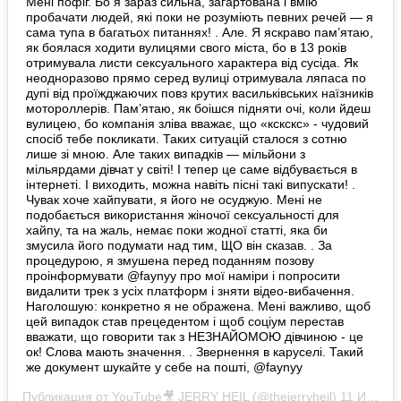
Мені пофіг. Бо я зараз сильна, загартована і вмію
пробачати людей, які поки не розуміють певних речей — я
сама тупа в багатьох питаннях! . Але. Я яскраво пам’ятаю,
як боялася ходити вулицями свого міста, бо в 13 років
отримувала листи сексуального характера від сусіда. Як
неодноразово прямо серед вулиці отримувала ляпаса по
дупі від проїжджаючих повз крутих васильківських наїзників
мотороллерів. Пам’ятаю, як боішся підняти очі, коли йдеш
вулицею, бо компанія зліва вважає, що «кскскс» - чудовий
спосіб тебе покликати. Таких ситуацій сталося з сотню
лише зі мною. Але таких випадків — мільйони з
мільярдами дівчат у світі! І тепер це саме відбувається в
інтернеті. І виходить, можна навіть пісні такі випускати! .
Чувак хоче хайпувати, я його не осуджую. Мені не
подобається використання жіночої сексуальності для
хайпу, та на жаль, немає поки жодної статті, яка би
змусила його подумати над тим, ЩО він сказав. . За
процедурою, я змушена перед поданням позову
проінформувати @faynyy про мої наміри і попросити
видалити трек з усіх платформ і зняти відео-вибачення.
Наголошую: конкретно я не ображена. Мені важливо, щоб
цей випадок став прецедентом і щоб соціум перестав
вважати, що говорити так з НЕЗНАЙОМОЮ дівчиною - це
ок! Слова мають значення. . Звернення в каруселі. Такий
же документ шукайте у себе на пошті, @faynyy
Публикация от
YouTube🎥 JERRY HEIL
(@thejerryheil)
11 Июл 2020 в 5:02 PDT