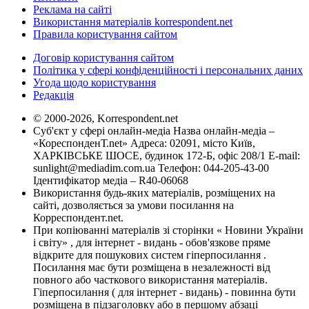
Реклама на сайті
Використання матеріалів korrespondent.net
Правила користування сайтом
Договір користування сайтом
Політика у сфері конфіденційності і персональних даних
Угода щодо користування
Редакція
© 2000-2026, Korrespondent.net
Суб'єкт у сфері онлайн-медіа Назва онлайн-медіа –
«КореспонденТ.net» Адреса: 02091, місто Київ,
ХАРКІВСЬКЕ ШОСЕ, будинок 172-Б, офіс 208/1 E-mail:
sunlight@mediadim.com.ua
Телефон: 044-205-43-00
Ідентифікатор медіа – R40-06068
Використання будь-яких матеріалів, розміщених на
сайті, дозволяється за умови посилання на
Корреспондент.net.
При копіюванні матеріалів зі сторінки « Новини України
і світу» , для інтернет - видань - обов'язкове пряме
відкрите для пошукових систем гіперпосилання .
Посилання має бути розміщена в незалежності від
повного або часткового використання матеріалів.
Гіперпосилання ( для інтернет - видань) - повинна бути
розміщена в підзаголовку або в першому абзаці