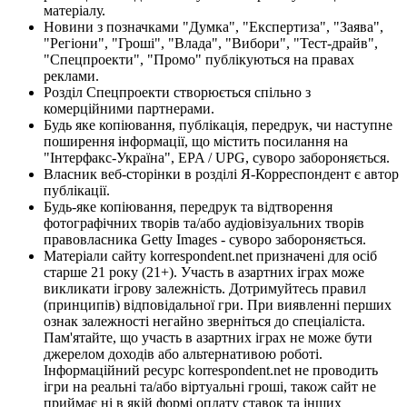
матеріалу.
Новини з позначками "Думка", "Експертиза", "Заява",
"Регіони", "Гроші", "Влада", "Вибори", "Тест-драйв",
"Спецпроекти", "Промо" публікуються на правах
реклами.
Розділ Спецпроекти створюється спільно з
комерційними партнерами.
Будь яке копіювання, публікація, передрук, чи наступне
поширення інформації, що містить посилання на
"Інтерфакс-Україна", EPA / UPG, суворо забороняється.
Власник веб-сторінки в розділі Я-Корреспондент є автор
публікації.
Будь-яке копіювання, передрук та відтворення
фотографічних творів та/або аудіовізуальних творів
правовласника Getty Images - суворо забороняється.
Матеріали сайту korrespondent.net призначені для осіб
старше 21 року (21+). Участь в азартних іграх може
викликати ігрову залежність. Дотримуйтесь правил
(принципів) відповідальної гри. При виявленні перших
ознак залежності негайно зверніться до спеціаліста.
Пам'ятайте, що участь в азартних іграх не може бути
джерелом доходів або альтернативою роботі.
Інформаційний ресурс korrespondent.net не проводить
ігри на реальні та/або віртуальні гроші, також сайт не
приймає ні в якій формі оплату ставок та інших