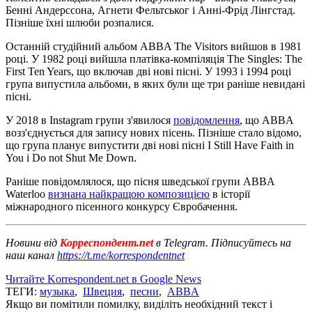
Бенні Андерссона, Агнети Фельтськог і Анні-Фрід Лінгстад.
Пізніше їхні шлюби розпалися.
Останній студійний альбом ABBA The Visitors вийшов в 1981
році. У 1982 році вийшла платівка-компіляція The Singles: The
First Ten Years, що включав дві нові пісні. У 1993 і 1994 році
група випустила альбоми, в яких були ще три раніше невидані
пісні.
У 2018 в Instagram групи з'явилося
повідомлення
, що ABBA
возз'єднується для запису нових пісень. Пізніше стало відомо,
що група планує випустити дві нові пісні I Still Have Faith in
You і Do not Shut Me Down.
Раніше повідомлялося, що пісня шведської групи ABBA
Waterloo
визнана найкращою композицією
в історії
міжнародного пісенного конкурсу Євробачення.
Новини від
Корреспондент.net
в Telegram. Підписуйтесь на
наш канал
https://t.me/korrespondentnet
Читайте Korrespondent.net в Google News
ТЕГИ:
музыка
,
Швеция
,
песни
,
ABBA
Якщо ви помітили помилку, виділіть необхідний текст і