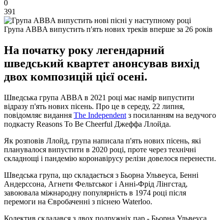
0
391
Група ABBA випустить п'ять нових треків вперше за 26 років
На початку року легендарний
шведський квартет анонсував вихід
двох композицій цієї осені.
Шведська група ABBA в 2021 році має намір випустити
відразу п'ять нових пісень. Про це в середу, 22 липня,
повідомляє видання
The Independent
з посиланням на ведучого
подкасту Reasons To Be Cheerful Джеффа Ллойда.
Як розповів Ллойд, група написала п'ять нових пісень, які
планувалося випустити в 2020 році, проте через технічні
складнощі і пандемію коронавірусу релізи довелося перенести.
Шведська група, що складається з Бьорна Ульвеуса, Бенні
Андерссона, Агнети Фельтськог і Анні-Фрід Лінгстад,
завоювала міжнародну популярність в 1974 році після
перемоги на Євробаченні з піснею Waterloo.
Колектив складався з двох подружніх пар - Бьорна Ульвеуса,