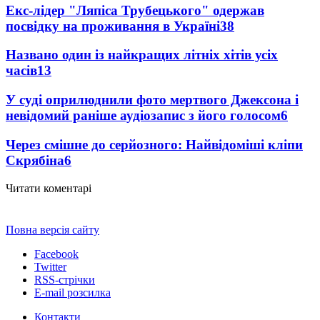
Екс-лідер "Ляпіса Трубецького" одержав
посвідку на проживання в Україні
38
Названо один із найкращих літніх хітів усіх
часів
13
У суді оприлюднили фото мертвого Джексона і
невідомий раніше аудіозапис з його голосом
6
Через смішне до серйозного: Найвідоміші кліпи
Скрябіна
6
Читати коментарі
Повна версія сайту
Facebook
Twitter
RSS-стрічки
E-mail розсилка
Контакти