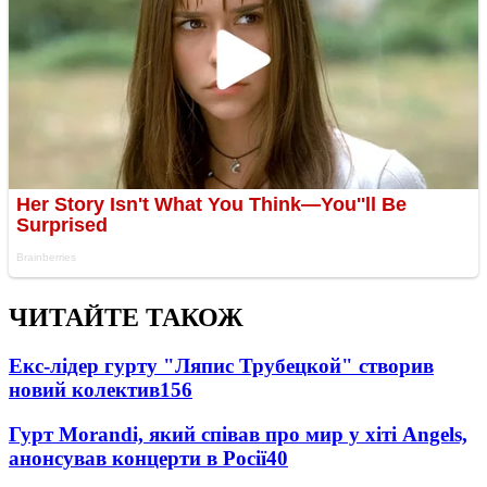
ЧИТАЙТЕ ТАКОЖ
Екс-лідер гурту "Ляпис Трубецкой" створив
новий колектив
156
Гурт Morandi, який співав про мир у хіті Angels,
анонсував концерти в Росії
40