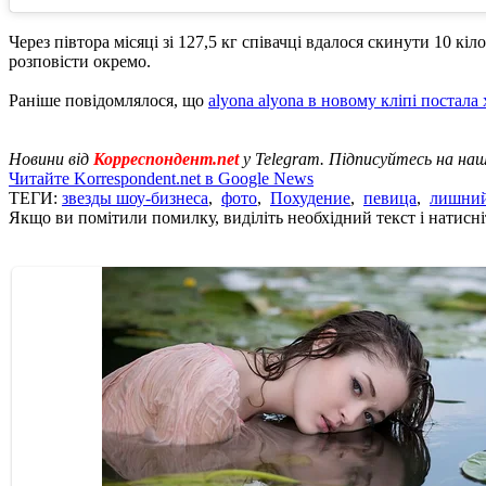
Через півтора місяці зі 127,5 кг співачці вдалося скинути 10 кі
розповісти окремо.
Раніше повідомлялося, що
alyona alyona в новому кліпі постала
Новини від
Корреспондент.net
у Telegram. Підписуйтесь на на
Читайте Korrespondent.net в Google News
ТЕГИ:
звезды шоу-бизнеса
,
фото
,
Похудение
,
певица
,
лишний
Якщо ви помітили помилку, виділіть необхідний текст і натисніт