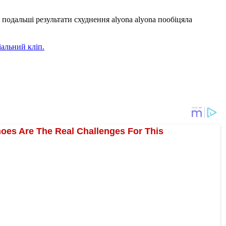
 і подальші результати схуднення alyona alyona пообіцяла
іальний кліп.