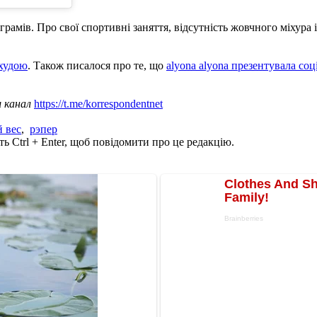
лограмів. Про свої спортивні заняття, відсутність жовчного міхура
 худою
. Також писалося про те, що
alyona alyona презентувала соц
ш канал
https://t.me/korrespondentnet
 вес
,
рэпер
ь Ctrl + Enter, щоб повідомити про це редакцію.