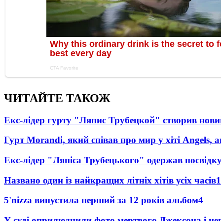
ЧИТАЙТЕ ТАКОЖ
Екс-лідер гурту "Ляпис Трубецкой" створив нови
Гурт Morandi, який співав про мир у хіті Angels, 
Екс-лідер "Ляпіса Трубецького" одержав посвідк
Названо один із найкращих літніх хітів усіх часів
1
5'nizza випустила перший за 12 років альбом
4
У суді оприлюднили фото мертвого Джексона і нев