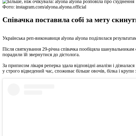
Фото: instagram.com/alyona.alyona.official
Співачка поставила собі за мету скинути
Українська реп-виконавиця alyona alyona поділилася результатами
Після святкування 29-річна співачка пообіцяла шанувальникам с
порадили їй звернутися до дієтолога.
За приписом лікаря реперка здала відповідні аналізи і дізналася
у строго відведений час, споживає більше овочів, білка і крупи