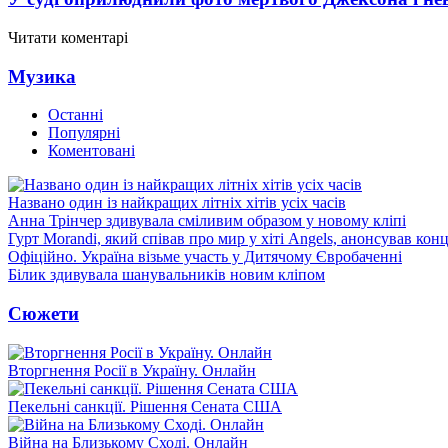
Читати коментарі
Музика
Останні
Популярні
Коментовані
Названо один із найкращих літніх хітів усіх часів
Анна Трінчер здивувала сміливим образом у новому кліпі
Гурт Morandi, який співав про мир у хіті Angels, анонсував конц
Офіційно. Україна візьме участь у Дитячому Євробаченні
Білик здивувала шанувальників новим кліпом
Сюжети
Вторгнення Росії в Україну. Онлайн
Пекельні санкції. Рішення Сената США
Війна на Близькому Сході. Онлайн