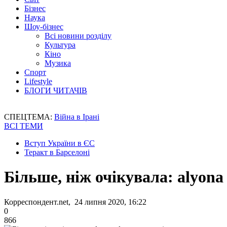
Бізнес
Наука
Шоу-бізнес
Всі новини розділу
Культура
Кіно
Музика
Спорт
Lifestyle
БЛОГИ ЧИТАЧІВ
СПЕЦТЕМА:
Війна в Ірані
ВСІ ТЕМИ
Вступ України в ЄС
Теракт в Барселоні
Більше, ніж очікувала: alyona
Корреспондент.net, 24 липня 2020, 16:22
0
866