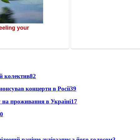
й колектив
82
анонсував концерти в Росії
39
у на проживання в Україні
17
0
ідомий раніше аудіозапис з його голосом
3