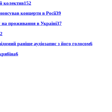
й колектив
152
анонсував концерти в Росії
39
у на проживання в Україні
37
2
ідомий раніше аудіозапис з його голосом
6
крябіна
6