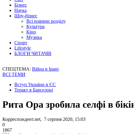
Бізнес
Наука
Шоу-бізнес
Всі новини розділу
Культура
Кіно
Музика
Спорт
Lifestyle
БЛОГИ ЧИТАЧІВ
СПЕЦТЕМА:
Війна в Ірані
ВСІ ТЕМИ
Вступ України в ЄС
Теракт в Барселоні
Рита Ора зробила селфі в бікін
Корреспондент.net, 7 серпня 2020, 15:03
0
1867