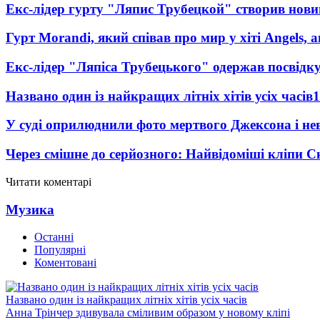
Екс-лідер гурту "Ляпис Трубецкой" створив нови
Гурт Morandi, який співав про мир у хіті Angels, 
Екс-лідер "Ляпіса Трубецького" одержав посвідк
Названо один із найкращих літніх хітів усіх часів
1
У суді оприлюднили фото мертвого Джексона і нев
Через смішне до серйозного: Найвідоміші кліпи С
Читати коментарі
Музика
Останні
Популярні
Коментовані
Названо один із найкращих літніх хітів усіх часів
Анна Трінчер здивувала сміливим образом у новому кліпі