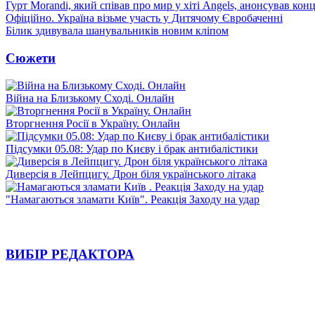
Гурт Morandi, який співав про мир у хіті Angels, анонсував конц
Офіційно. Україна візьме участь у Дитячому Євробаченні
Білик здивувала шанувальників новим кліпом
Сюжети
Війна на Близькому Сході. Онлайн
Вторгнення Росії в Україну. Онлайн
Підсумки 05.08: Удар по Києву і брак антибалістики
Диверсія в Лейпцигу. Дрон біля українського літака
"Намагаються зламати Київ". Реакція Заходу на удар
ВИБІР РЕДАКТОРА