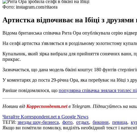
Фото: instagram.com/ritaora
Артистка відпочиває на Ібіці з друзями 
Відома британська співачка Рита Ора опублікувала серію відверт
На селфі артистка з'являється в роздільному золотистому купал
Купальник, який зірка вибрала для прийняття сонячних ванн, пр
прикрас.
Зазначається, що дана модель бікіні коштує 180 фунтів стерлінгів
У коментарях до поста 29-річна Ора, яка перебуває на Ібіці з др
Раніше повідомлялося, що
популярна співачка знялася топлес п
Новини від
Корреспондент.net
в Telegram. Підписуйтесь на на
Читайте Korrespondent.net в Google News
ТЕГИ:
звезды шоу-бизнеса
,
фото
,
отдых
,
бикини
,
певица
,
ку
Якщо ви помітили помилку, виділіть необхідний текст і натисніт