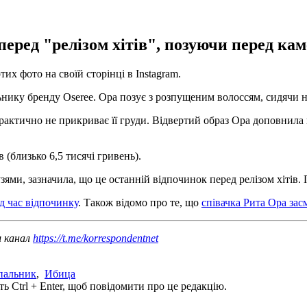
перед "релізом хітів", позуючи перед кам
их фото на своїй сторінці в Instagram.
ьнику бренду Oseree. Ора позує з розпущеним волоссям, сидячи н
актично не прикриває її груди. Відвертий образ Ора доповнила в
 (близько 6,5 тисячі гривень).
узями, зазначила, що це останній відпочинок перед релізом хітів. 
ід час відпочинку
. Також відомо про те, що
співачка Рита Ора засм
ш канал
https://t.me/korrespondentnet
пальник
,
Ибица
ь Ctrl + Enter, щоб повідомити про це редакцію.