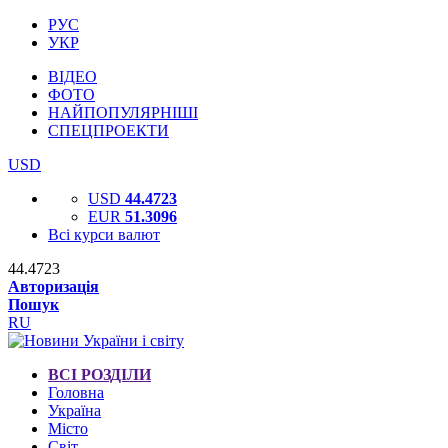
РУС
УКР
ВІДЕО
ФОТО
НАЙПОПУЛЯРНІШІ
СПЕЦПРОЕКТИ
USD
USD
44.4723
EUR
51.3096
Всі курси валют
44.4723
Авторизація
Пошук
RU
ВСІ РОЗДІЛИ
Головна
Україна
Місто
Світ