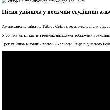
Пісня увійшла у восьмий студійний альб
Американська співачка Тейлор Свіфт презентувала лірик-відео д
У ролику на тлі квітів і зелених насаджень зображений рухомий 
Трек увійшов в новий - восьмий - альбом Свіфт під назвою Folkl