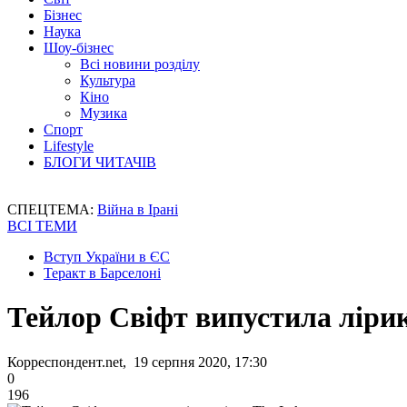
Бізнес
Наука
Шоу-бізнес
Всі новини розділу
Культура
Кіно
Музика
Спорт
Lifestyle
БЛОГИ ЧИТАЧІВ
СПЕЦТЕМА:
Війна в Ірані
ВСІ ТЕМИ
Вступ України в ЄС
Теракт в Барселоні
Тейлор Свіфт випустила лірик
Корреспондент.net, 19 серпня 2020, 17:30
0
196