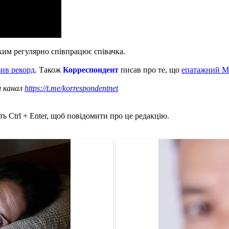
ким регулярно співпрацює співачка.
бив рекорд
. Також
Корреспондент
писав про те, що
епатажний М
ш канал
https://t.me/korrespondentnet
ь Ctrl + Enter, щоб повідомити про це редакцію.