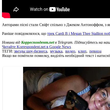
Авторами пісні стали Свіфт спільно з Джеком Антоноффом, з я
Раніше повідомлялося, що
трек Cardi B і Megan Thee Stallion по
Новини від
Корреспондент.net
в Telegram. Підписуйтесь на на
Читайте Korrespondent.net в Google News
ТЕГИ:
звезды шоу-бизнеса
,
музыка
,
видео
,
клип
,
певица
Якщо ви помітили помилку, виділіть необхідний текст і натисніт