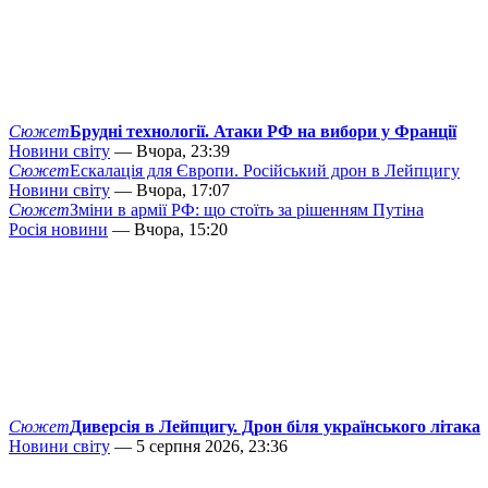
Сюжет
Брудні технології. Атаки РФ на вибори у Франції
Новини світу
— Вчора, 23:39
Сюжет
Ескалація для Європи. Російський дрон в Лейпцигу
Новини світу
— Вчора, 17:07
Сюжет
Зміни в армії РФ: що стоїть за рішенням Путіна
Росія новини
— Вчора, 15:20
Сюжет
Диверсія в Лейпцигу. Дрон біля українського літака
Новини світу
— 5 серпня 2026, 23:36