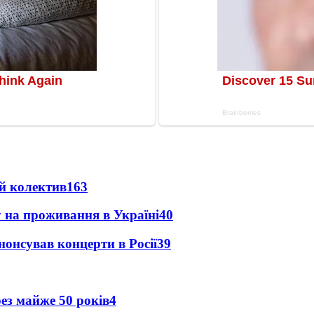
й колектив
163
у на проживання в Україні
40
анонсував концерти в Росії
39
рез майже 50 років
4