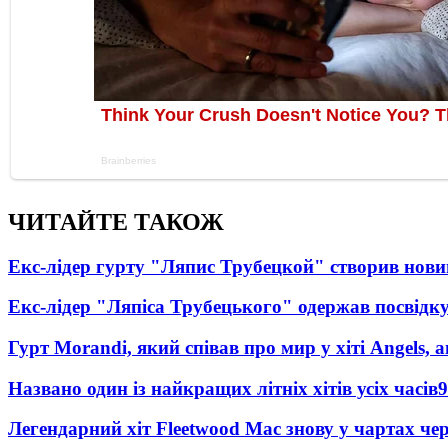
ЧИТАЙТЕ ТАКОЖ
Екс-лідер гурту "Ляпис Трубецкой" створив нови
Екс-лідер "Ляпіса Трубецького" одержав посвідк
Гурт Morandi, який співав про мир у хіті Angels, 
Названо один із найкращих літніх хітів усіх часів
9
Легендарний хіт Fleetwood Mac знову у чартах че