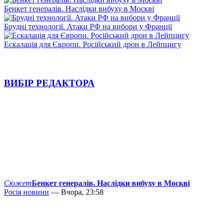
Бенкет генералів. Наслідки вибуху в Москві
Брудні технології. Атаки РФ на вибори у Франції
Ескалація для Європи. Російський дрон в Лейпцигу
ВИБІР РЕДАКТОРА
Сюжет
Бенкет генералів. Наслідки вибуху в Москві
Росія новини
— Вчора, 23:58