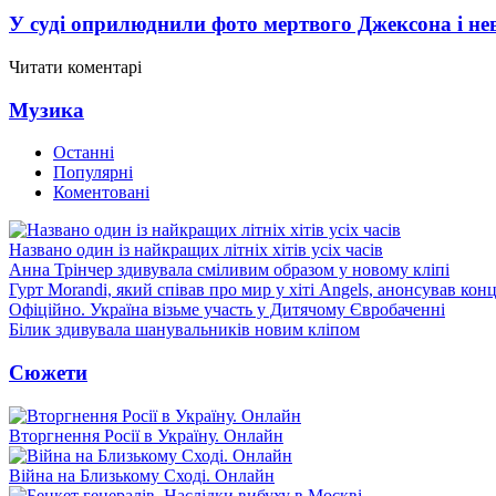
У суді оприлюднили фото мертвого Джексона і нев
Читати коментарі
Музика
Останні
Популярні
Коментовані
Названо один із найкращих літніх хітів усіх часів
Анна Трінчер здивувала сміливим образом у новому кліпі
Гурт Morandi, який співав про мир у хіті Angels, анонсував конц
Офіційно. Україна візьме участь у Дитячому Євробаченні
Білик здивувала шанувальників новим кліпом
Сюжети
Вторгнення Росії в Україну. Онлайн
Війна на Близькому Сході. Онлайн