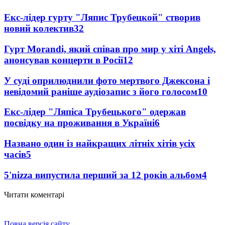
Екс-лідер гурту "Ляпис Трубецкой" створив
новий колектив
32
Гурт Morandi, який співав про мир у хіті Angels,
анонсував концерти в Росії
12
У суді оприлюднили фото мертвого Джексона і
невідомий раніше аудіозапис з його голосом
10
Екс-лідер "Ляпіса Трубецького" одержав
посвідку на проживання в Україні
6
Названо один із найкращих літніх хітів усіх
часів
5
5'nizza випустила перший за 12 років альбом
4
Читати коментарі
Повна версія сайту