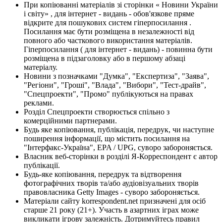
При копіюванні матеріалів зі сторінки « Новини України
і світу» , для інтернет - видань - обов'язкове пряме
відкрите для пошукових систем гіперпосилання .
Посилання має бути розміщена в незалежності від
повного або часткового використання матеріалів.
Гіперпосилання ( для інтернет - видань) - повинна бути
розміщена в підзаголовку або в першому абзаці
матеріалу.
Новини з позначками "Думка", "Експертиза", "Заява",
"Регіони", "Гроші", "Влада", "Вибори", "Тест-драйв",
"Спецпроекти", "Промо" публікуються на правах
реклами.
Розділ Спецпроекти створюється спільно з
комерційними партнерами.
Будь яке копіювання, публікація, передрук, чи наступне
поширення інформації, що містить посилання на
"Інтерфакс-Україна", EPA / UPG, суворо забороняється.
Власник веб-сторінки в розділі Я-Корреспондент є автор
публікації.
Будь-яке копіювання, передрук та відтворення
фотографічних творів та/або аудіовізуальних творів
правовласника Getty Images - суворо забороняється.
Матеріали сайту korrespondent.net призначені для осіб
старше 21 року (21+). Участь в азартних іграх може
викликати ігрову залежність. Дотримуйтесь правил