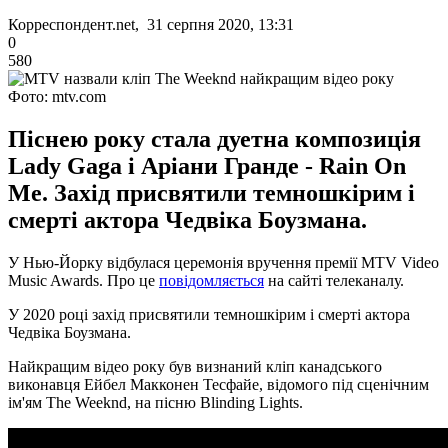
Корреспондент.net, 31 серпня 2020, 13:31
0
580
Фото: mtv.com
Піснею року стала дуетна композиція
Lady Gaga і Аріани Гранде - Rain On
Me. Захід присвятили темношкірим і
смерті актора Чедвіка Боузмана.
У Нью-Йорку відбулася церемонія вручення премії MTV Video
Music Awards. Про це
повідомляється
на сайті телеканалу.
У 2020 році захід присвятили темношкірим і смерті актора
Чедвіка Боузмана.
Найкращим відео року був визнаний кліп канадського
виконавця Ейбел Макконен Тесфайе, відомого під сценічним
ім'ям The Weeknd, на пісню Blinding Lights.