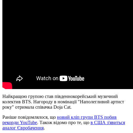
Найкращою групою став південнокорейський музичний
колектив BTS. Нагороду в номінації "Наполегливий артист
року" отримала співачка Doja Cat.
Раніше повідомлялося, що
новий кліп групи BTS побив
рекорди YouTube
. Також відомо про те, що
в США з'явиться
аналог Євробачення
.