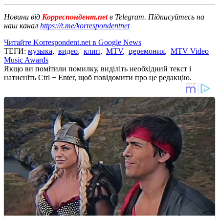
Новини від
Корреспондент.net
в Telegram. Підписуйтесь на
наш канал
https://t.me/korrespondentnet
Читайте Korrespondent.net в Google News
ТЕГИ:
музыка
,
видео
,
клип
,
MTV
,
церемония
,
MTV Video
Music Awards
Якщо ви помітили помилку, виділіть необхідний текст і
натисніть Ctrl + Enter, щоб повідомити про це редакцію.