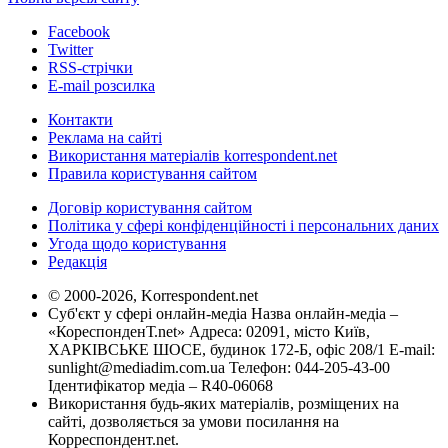
Facebook
Twitter
RSS-стрічки
E-mail розсилка
Контакти
Реклама на сайті
Використання матеріалів korrespondent.net
Правила користування сайтом
Договір користування сайтом
Політика у сфері конфіденційності і персональних даних
Угода щодо користування
Редакція
© 2000-2026, Korrespondent.net
Суб'єкт у сфері онлайн-медіа Назва онлайн-медіа –
«КореспонденТ.net» Адреса: 02091, місто Київ,
ХАРКІВСЬКЕ ШОСЕ, будинок 172-Б, офіс 208/1 E-mail:
sunlight@mediadim.com.ua
Телефон: 044-205-43-00
Ідентифікатор медіа – R40-06068
Використання будь-яких матеріалів, розміщених на
сайті, дозволяється за умови посилання на
Корреспондент.net.