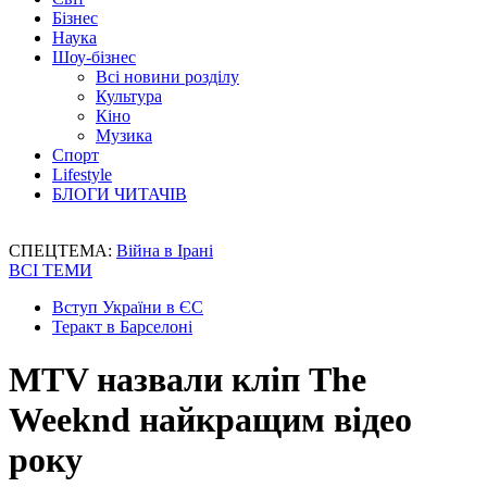
Бізнес
Наука
Шоу-бізнес
Всі новини розділу
Культура
Кіно
Музика
Спорт
Lifestyle
БЛОГИ ЧИТАЧІВ
СПЕЦТЕМА:
Війна в Ірані
ВСІ ТЕМИ
Вступ України в ЄС
Теракт в Барселоні
MTV назвали кліп The
Weeknd найкращим відео
року