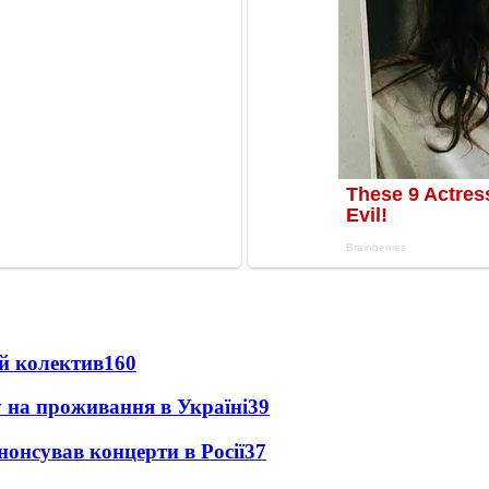
й колектив
160
у на проживання в Україні
39
анонсував концерти в Росії
37