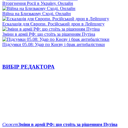
Вторгнення Росії в Україну. Онлайн
Війна на Близькому Сході. Онлайн
Ескалація для Європи. Російський дрон в Лейпцигу
Зміни в армії РФ: що стоїть за рішенням Путіна
Підсумки 05.08: Удар по Києву і брак антибалістики
ВИБІР РЕДАКТОРА
Сюжет
Зміни в армії РФ: що стоїть за рішенням Путіна