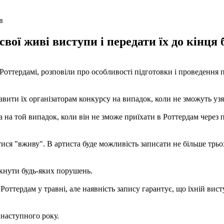
в
вої живі виступи і передати їх до кінця 
 в Роттердамі, розповіли про особливості підготовки і проведен
авити їх організаторам конкурсу на випадок, коли не зможуть узя
 на той випадок, коли він не зможе приїхати в Роттердам через
ся "вживу". В артиста буде можливість записати не більше трьох 
кнути будь-яких порушень.
Роттердам у травні, але наявність запису гарантує, що їхній вист
 наступного року.