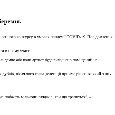
березня.
ня пісенного конкурсу в умовах пандемії COVID-19. Повідомлення
ти в ньому участь.
 пандемію або коли артист буде вимушено поміщений на
дублів, після чого глава делегації прийме рішення, який з них
уп побачать мільйони глядачів, хай що трапиться", -