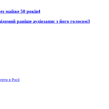
рез майже 50 років
4
ідомий раніше аудіозапис з його голосом
3
ерти в Росії