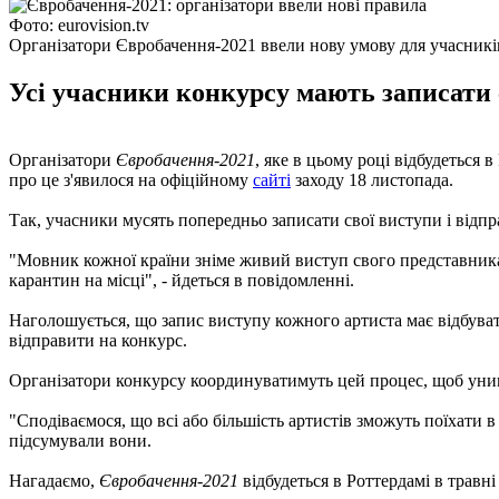
Фото: eurovision.tv
Організатори Євробачення-2021 ввели нову умову для учасникі
Усі учасники конкурсу мають записати с
Організатори
Євробачення-2021
, яке в цьому році відбудеться
про це з'явилося на офіційному
сайті
заходу 18 листопада.
Так, учасники мусять попередньо записати свої виступи і відпр
"Мовник кожної країни зніме живий виступ свого представника
карантин на місці", - йдеться в повідомленні.
Наголошується, що запис виступу кожного артиста має відбувати
відправити на конкурс.
Організатори конкурсу координуватимуть цей процес, щоб уни
"Сподіваємося, що всі або більшість артистів зможуть поїхати в 
підсумували вони.
Нагадаємо,
Євробачення-2021
відбудеться в Роттердамі в травні