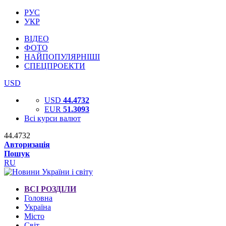
РУС
УКР
ВІДЕО
ФОТО
НАЙПОПУЛЯРНІШІ
СПЕЦПРОЕКТИ
USD
USD
44.4732
EUR
51.3093
Всі курси валют
44.4732
Авторизація
Пошук
RU
ВСІ РОЗДІЛИ
Головна
Україна
Місто
Світ