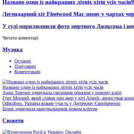
Названо один із найкращих літніх хітів усіх часів
9
Легендарний хіт Fleetwood Mac знову у чартах че
У суді оприлюднили фото мертвого Джексона і нев
Читати коментарі
Музика
Останні
Популярні
Коментовані
Названо один із найкращих літніх хітів усіх часів
Анна Трінчер здивувала сміливим образом у новому кліпі
Гурт Morandi, який співав про мир у хіті Angels, анонсував конц
Офіційно. Україна візьме участь у Дитячому Євробаченні
Білик здивувала шанувальників новим кліпом
Сюжети