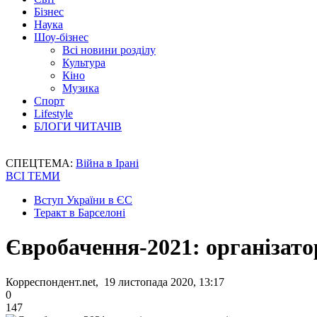
Бізнес
Наука
Шоу-бізнес
Всі новини розділу
Культура
Кіно
Музика
Спорт
Lifestyle
БЛОГИ ЧИТАЧІВ
СПЕЦТЕМА:
Війна в Ірані
ВСІ ТЕМИ
Вступ України в ЄС
Теракт в Барселоні
Євробачення-2021: організато
Корреспондент.net, 19 листопада 2020, 13:17
0
147