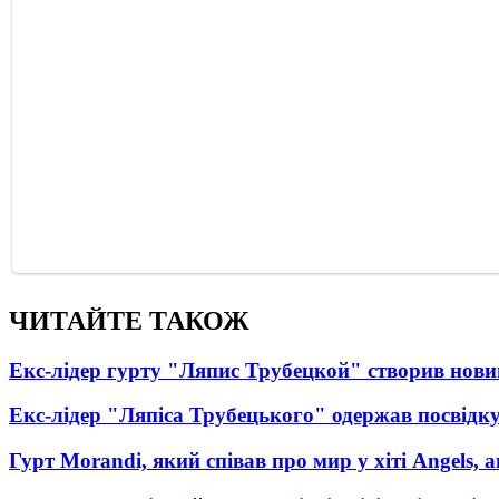
ЧИТАЙТЕ ТАКОЖ
Екс-лідер гурту "Ляпис Трубецкой" створив нови
Екс-лідер "Ляпіса Трубецького" одержав посвідк
Гурт Morandi, який співав про мир у хіті Angels, 