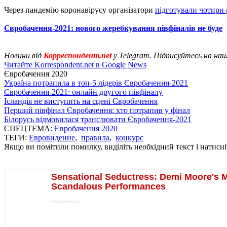
Через пандемію коронавірусу організатори
підготували чотири
Євробачення-2021: нового жеребкування півфіналів не буде
Новини від
Корреспондент.net
у Telegram. Підписуйтесь на на
Читайте Korrespondent.net в Google News
Євробачення 2020
Україна потрапила в топ-5 лідерів Євробачення-2021
Євробачення-2021: онлайн другого півфіналу
Ісландія не виступить на сцені Євробачення
Перший півфінал Євробачення: хто потрапив у фінал
Білорусь відмовилася транслювати Євробачення-2021
СПЕЦТЕМА:
Євробачення 2020
ТЕГИ:
Евровидение
,
правила
,
конкурс
Якщо ви помітили помилку, виділіть необхідний текст і натисніт