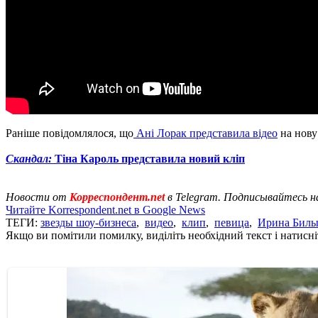
Раніше повідомлялося, що
Ані Лорак представила відео
на нову
Скандал:
Тіна Кароль представила новий кліп
Новости от
Корреспондент.net
в Telegram. Подписывайтесь н
Читайте Korrespondent.net в Google News
ТЕГИ:
звезды шоу-бизнеса
,
видео
,
клип
,
певица
,
Ирина Бил
Якщо ви помітили помилку, виділіть необхідний текст і натисніт