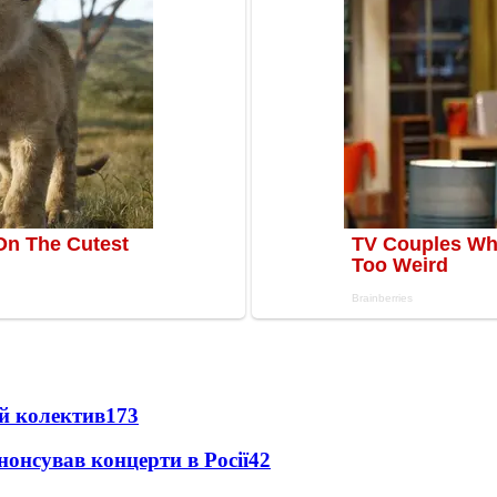
й колектив
173
анонсував концерти в Росії
42