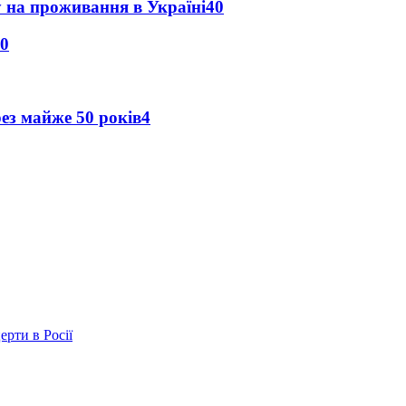
у на проживання в Україні
40
0
рез майже 50 років
4
ерти в Росії