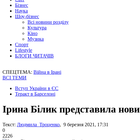
Бізнес
Наука
Шоу-бізнес
Всі новини розділу
Культура
Кіно
Музика
Спорт
Lifestyle
БЛОГИ ЧИТАЧІВ
СПЕЦТЕМА:
Війна в Ірані
ВСІ ТЕМИ
Вступ України в ЄС
Теракт в Барселоні
Ірина Білик представила нови
Текст:
Людмила Троценко
, 9 березня 2021, 17:31
0
2226