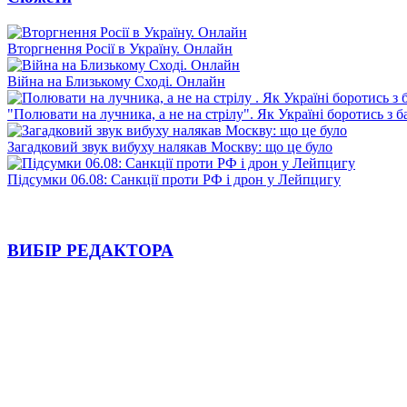
Вторгнення Росії в Україну. Онлайн
Війна на Близькому Сході. Онлайн
"Полювати на лучника, а не на стрілу". Як Україні боротись з 
Загадковий звук вибуху налякав Москву: що це було
Підсумки 06.08: Санкції проти РФ і дрон у Лейпцигу
ВИБІР РЕДАКТОРА