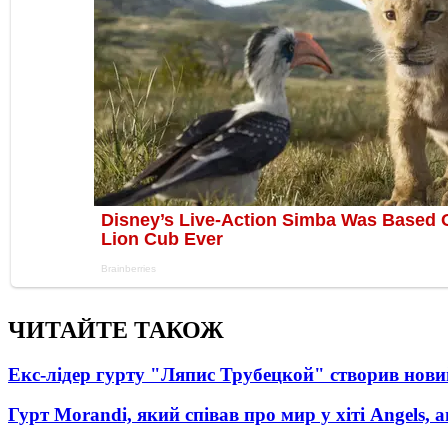
ЧИТАЙТЕ ТАКОЖ
Екс-лідер гурту "Ляпис Трубецкой" створив нови
Гурт Morandi, який співав про мир у хіті Angels, 