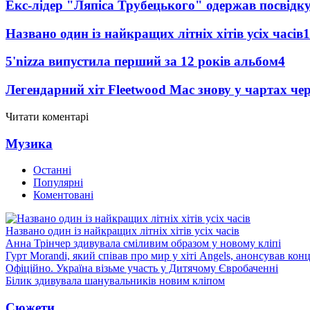
Екс-лідер "Ляпіса Трубецького" одержав посвідк
Названо один із найкращих літніх хітів усіх часів
1
5'nizza випустила перший за 12 років альбом
4
Легендарний хіт Fleetwood Mac знову у чартах че
Читати коментарі
Музика
Останні
Популярні
Коментовані
Названо один із найкращих літніх хітів усіх часів
Анна Трінчер здивувала сміливим образом у новому кліпі
Гурт Morandi, який співав про мир у хіті Angels, анонсував конц
Офіційно. Україна візьме участь у Дитячому Євробаченні
Білик здивувала шанувальників новим кліпом
Сюжети