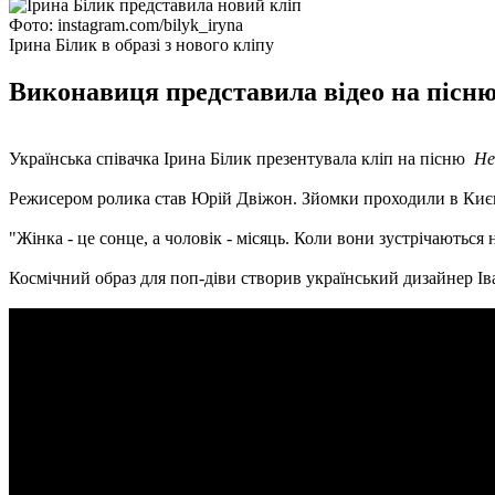
Фото: instagram.com/bilyk_iryna
Ірина Білик в образі з нового кліпу
Виконавиця представила відео на пісню 
Українська співачка Ірина Білик презентувала кліп на пісню
Не
Режисером ролика став Юрій Двіжон. Зйомки проходили в Києві 
"Жінка - це сонце, а чоловік - місяць. Коли вони зустрічаються 
Космічний образ для поп-діви створив український дизайнер Ів