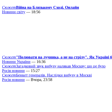
Сюжет
Війна на Близькому Сході. Онлайн
Новини світу
— 18:56
Сюжет
"Полювати на лучника, а не на стрілу". Як Україні 
Новини України
— 16:36
Сюжет
Загадковий звук вибуху налякав Москву: що це було
Росія новини
— 15:27
Сюжет
Бенкет генералів. Наслідки вибуху в Москві
Росія новини
— Вчора, 23:58