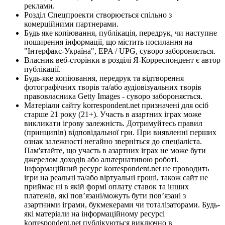
реклами.
Розділ Спецпроекти створюється спільно з
комерційними партнерами.
Будь яке копіювання, публікація, передрук, чи наступне
поширення інформації, що містить посилання на
"Інтерфакс-Україна", EPA / UPG, суворо забороняється.
Власник веб-сторінки в розділі Я-Корреспондент є автор
публікації.
Будь-яке копіювання, передрук та відтворення
фотографічних творів та/або аудіовізуальних творів
правовласника Getty Images - суворо забороняється.
Матеріали сайту korrespondent.net призначені для осіб
старше 21 року (21+). Участь в азартних іграх може
викликати ігрову залежність. Дотримуйтесь правил
(принципів) відповідальної гри. При виявленні перших
ознак залежності негайно зверніться до спеціаліста.
Пам'ятайте, що участь в азартних іграх не може бути
джерелом доходів або альтернативою роботі.
Інформаційний ресурс korrespondent.net не проводить
ігри на реальні та/або віртуальні гроші, також сайт не
приймає ні в якій формі оплату ставок та інших
платежів, які пов’язані/можуть бути пов’язані з
азартними іграми, букмекерами чи тоталізаторами. Будь-
які матеріали на інформаційному ресурсі
korrespondent.net публікуються виключно в