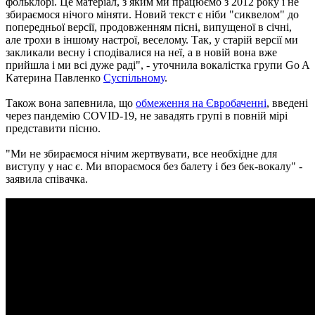
фольклорі. Це матеріал, з яким ми працюємо з 2012 року і не
збираємося нічого міняти. Новий текст є ніби "сиквелом" до
попередньої версії, продовженням пісні, випущеної в січні,
але трохи в іншому настрої, веселому. Так, у старій версії ми
закликали весну і сподівалися на неї, а в новій вона вже
прийшла і ми всі дуже раді", - уточнила вокалістка групи Go A
Катерина Павленко
Суспільному
.
Також вона запевнила, що
обмеження на Євробаченні
, введені
через пандемію COVID-19, не завадять групі в повній мірі
представити пісню.
"Ми не збираємося нічим жертвувати, все необхідне для
виступу у нас є. Ми впораємося без балету і без бек-вокалу" -
заявила співачка.