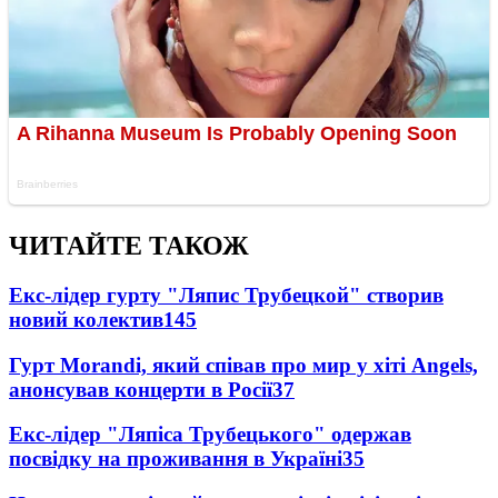
ЧИТАЙТЕ ТАКОЖ
Екс-лідер гурту "Ляпис Трубецкой" створив
новий колектив
145
Гурт Morandi, який співав про мир у хіті Angels,
анонсував концерти в Росії
37
Екс-лідер "Ляпіса Трубецького" одержав
посвідку на проживання в Україні
35