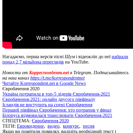
Нагадаємо, перша версія пісні
Шум
і відеокліп до неї
набрали
понад 2,7 мільйона переглядів
на YouTube.
Новости от
Корреспондент.net
в Telegram. Подписывайтесь
на наш канал
https://t.me/korrespondentnet
Читайте Korrespondent.net в Google News
Євробачення 2020
Україна потрапила в топ-5 лідерів Євробачення-2021
Євробачення-2021: онлайн другого півфіналу
Ісландія не виступить на сцені Євробачення
Перший півфінал Євробачення: хто потрапив у фінал
Білорусь відмовилася транслювати Євробачення-2021
СПЕЦТЕМА:
Євробачення 2020
ТЕГИ:
Евровидение
,
видео
,
конкурс
,
песня
Якщо ви помітили помилку, виділіть необхідний текст і