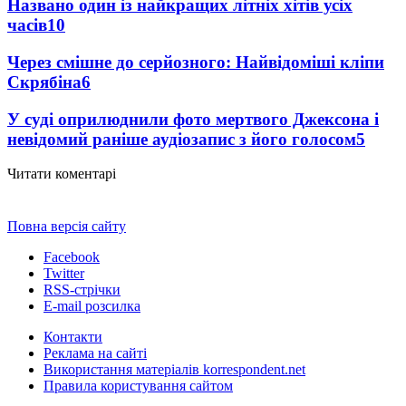
Названо один із найкращих літніх хітів усіх
часів
10
Через смішне до серйозного: Найвідоміші кліпи
Скрябіна
6
У суді оприлюднили фото мертвого Джексона і
невідомий раніше аудіозапис з його голосом
5
Читати коментарі
Повна версія сайту
Facebook
Twitter
RSS-стрічки
E-mail розсилка
Контакти
Реклама на сайті
Використання матеріалів korrespondent.net
Правила користування сайтом