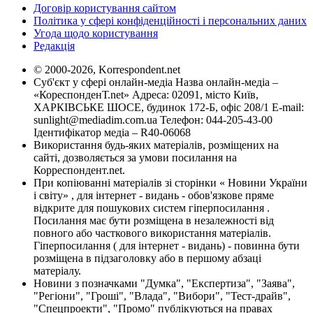
Договір користування сайтом
Політика у сфері конфіденційності і персональних даних
Угода щодо користування
Редакція
© 2000-2026, Korrespondent.net
Суб'єкт у сфері онлайн-медіа Назва онлайн-медіа –
«КореспонденТ.net» Адреса: 02091, місто Київ,
ХАРКІВСЬКЕ ШОСЕ, будинок 172-Б, офіс 208/1 E-mail:
sunlight@mediadim.com.ua
Телефон: 044-205-43-00
Ідентифікатор медіа – R40-06068
Використання будь-яких матеріалів, розміщених на
сайті, дозволяється за умови посилання на
Корреспондент.net.
При копіюванні матеріалів зі сторінки « Новини України
і світу» , для інтернет - видань - обов'язкове пряме
відкрите для пошукових систем гіперпосилання .
Посилання має бути розміщена в незалежності від
повного або часткового використання матеріалів.
Гіперпосилання ( для інтернет - видань) - повинна бути
розміщена в підзаголовку або в першому абзаці
матеріалу.
Новини з позначками "Думка", "Експертиза", "Заява",
"Регіони", "Гроші", "Влада", "Вибори", "Тест-драйв",
"Спецпроекти", "Промо" публікуються на правах