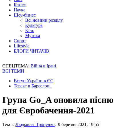
Бізнес
Наука
Шоу-бізнес
Всі новини розділу
Культура
Кіно
Музика
Спорт
Lifestyle
БЛОГИ ЧИТАЧІВ
СПЕЦТЕМА:
Війна в Ірані
ВСІ ТЕМИ
Вступ України в ЄС
Теракт в Барселоні
Група Go_A оновила пісню
для Євробачення-2021
Текст:
Людмила Троценко
, 9 березня 2021, 19:55