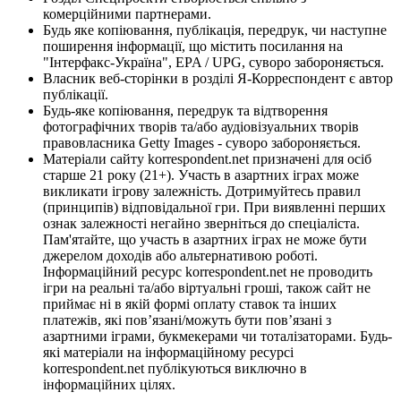
комерційними партнерами.
Будь яке копіювання, публікація, передрук, чи наступне
поширення інформації, що містить посилання на
"Інтерфакс-Україна", EPA / UPG, суворо забороняється.
Власник веб-сторінки в розділі Я-Корреспондент є автор
публікації.
Будь-яке копіювання, передрук та відтворення
фотографічних творів та/або аудіовізуальних творів
правовласника Getty Images - суворо забороняється.
Матеріали сайту korrespondent.net призначені для осіб
старше 21 року (21+). Участь в азартних іграх може
викликати ігрову залежність. Дотримуйтесь правил
(принципів) відповідальної гри. При виявленні перших
ознак залежності негайно зверніться до спеціаліста.
Пам'ятайте, що участь в азартних іграх не може бути
джерелом доходів або альтернативою роботі.
Інформаційний ресурс korrespondent.net не проводить
ігри на реальні та/або віртуальні гроші, також сайт не
приймає ні в якій формі оплату ставок та інших
платежів, які пов’язані/можуть бути пов’язані з
азартними іграми, букмекерами чи тоталізаторами. Будь-
які матеріали на інформаційному ресурсі
korrespondent.net публікуються виключно в
інформаційних цілях.