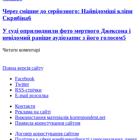
Через смішне до серйозного: Найвідоміші кліпи
Скрябіна
6
У суді оприлюднили фото мертвого Джексона і
невідомий раніше аудіозапис з його голосом
5
Читати коментарі
Повна версія сайту
Facebook
Twitter
RSS-стрічки
E-mail розсилка
Контакти
Реклама на сайті
Використання матеріалів korrespondent.net
Правила користування сайтом
Договір користування сайтом
Політика у сфері конфіденційності і персональних даних