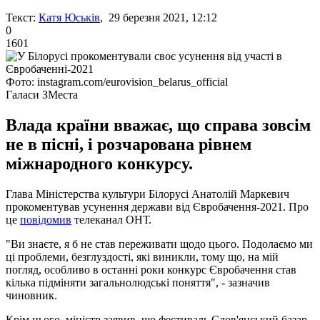
Текст:
Катя Юськів
, 29 березня 2021, 12:12
0
1601
Фото: instagram.com/eurovision_belarus_official
Галаси ЗМеста
Влада країни вважає, що справа зовсім
не в пісні, і розчарована рівнем
міжнародного конкурсу.
Глава Міністерства культури Білорусі Анатолій Маркевич
прокоментував усунення держави від Євробачення-2021. Про
це
повідомив
телеканал ОНТ.
"Ви знаєте, я б не став переживати щодо цього. Подолаємо ми
ці проблеми, безглуздості, які виникли, тому що, на мій
погляд, особливо в останні роки конкурс Євробачення став
кілька підміняти загальнолюдські поняття", - зазначив
чиновник.
Крім цього, міністр заявив, що фестиваль Слов'янський базар