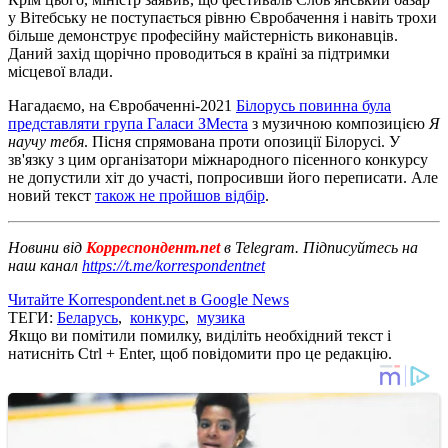
у Вітебську не поступається рівню Євробачення і навіть трохи
більше демонструє професійну майстерність виконавців.
Даний захід щорічно проводиться в країні за підтримки
місцевої влади.
Нагадаємо, на Євробаченні-2021
Білорусь повинна була
представляти група Галаси ЗМеста
з музичною композицією
Я
научу тебя
. Пісня спрямована проти опозиції Білорусі. У
зв'язку з цим організатори міжнародного пісенного конкурсу
не допустили хіт до участі, попросивши його переписати. Але
новий текст
також не пройшов відбір
.
Новини від
Корреспондент.net
в Telegram. Підписуйтесь на
наш канал
https://t.me/korrespondentnet
Читайте Korrespondent.net в Google News
ТЕГИ:
Беларусь
,
конкурс
,
музика
Якщо ви помітили помилку, виділіть необхідний текст і
натисніть Ctrl + Enter, щоб повідомити про це редакцію.