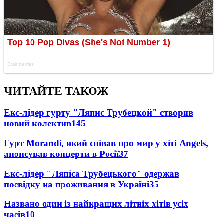
ЧИТАЙТЕ ТАКОЖ
Екс-лідер гурту "Ляпис Трубецкой" створив
новий колектив
145
Гурт Morandi, який співав про мир у хіті Angels,
анонсував концерти в Росії
37
Екс-лідер "Ляпіса Трубецького" одержав
посвідку на проживання в Україні
35
Названо один із найкращих літніх хітів усіх
часів
10