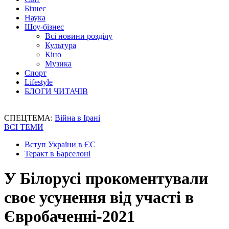
Бізнес
Наука
Шоу-бізнес
Всі новини розділу
Культура
Кіно
Музика
Спорт
Lifestyle
БЛОГИ ЧИТАЧІВ
СПЕЦТЕМА:
Війна в Ірані
ВСІ ТЕМИ
Вступ України в ЄС
Теракт в Барселоні
У Білорусі прокоментували
своє усунення від участі в
Євробаченні-2021