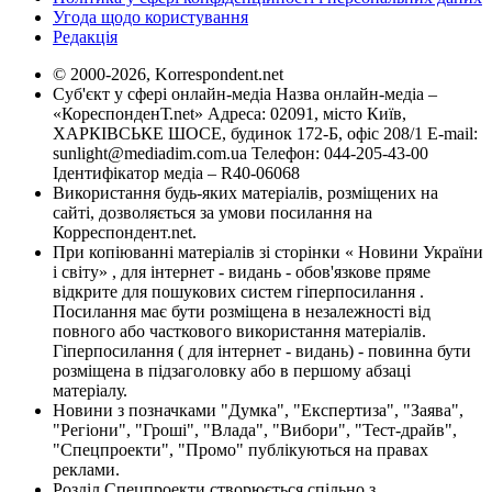
Угода щодо користування
Редакція
© 2000-2026, Korrespondent.net
Суб'єкт у сфері онлайн-медіа Назва онлайн-медіа –
«КореспонденТ.net» Адреса: 02091, місто Київ,
ХАРКІВСЬКЕ ШОСЕ, будинок 172-Б, офіс 208/1 E-mail:
sunlight@mediadim.com.ua
Телефон: 044-205-43-00
Ідентифікатор медіа – R40-06068
Використання будь-яких матеріалів, розміщених на
сайті, дозволяється за умови посилання на
Корреспондент.net.
При копіюванні матеріалів зі сторінки « Новини України
і світу» , для інтернет - видань - обов'язкове пряме
відкрите для пошукових систем гіперпосилання .
Посилання має бути розміщена в незалежності від
повного або часткового використання матеріалів.
Гіперпосилання ( для інтернет - видань) - повинна бути
розміщена в підзаголовку або в першому абзаці
матеріалу.
Новини з позначками "Думка", "Експертиза", "Заява",
"Регіони", "Гроші", "Влада", "Вибори", "Тест-драйв",
"Спецпроекти", "Промо" публікуються на правах
реклами.
Розділ Спецпроекти створюється спільно з