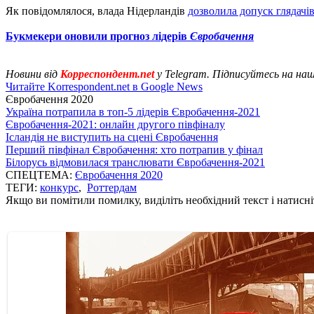
Як повідомлялося, влада Нідерландів
дозволила допуск глядачі
Букмекери оновили прогноз лідерів
Євробачення
Новини від
Корреспондент.net
у Telegram. Підписуйтесь на на
Читайте Korrespondent.net в Google News
Євробачення 2020
Україна потрапила в топ-5 лідерів Євробачення-2021
Євробачення-2021: онлайн другого півфіналу
Ісландія не виступить на сцені Євробачення
Перший півфінал Євробачення: хто потрапив у фінал
Білорусь відмовилася транслювати Євробачення-2021
СПЕЦТЕМА:
Євробачення 2020
ТЕГИ:
конкурс
,
Роттердам
Якщо ви помітили помилку, виділіть необхідний текст і натисніт