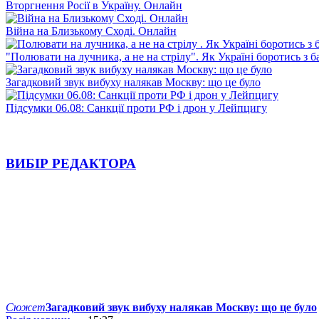
Вторгнення Росії в Україну. Онлайн
Війна на Близькому Сході. Онлайн
"Полювати на лучника, а не на стрілу". Як Україні боротись з 
Загадковий звук вибуху налякав Москву: що це було
Підсумки 06.08: Санкції проти РФ і дрон у Лейпцигу
ВИБІР РЕДАКТОРА
Сюжет
Загадковий звук вибуху налякав Москву: що це було