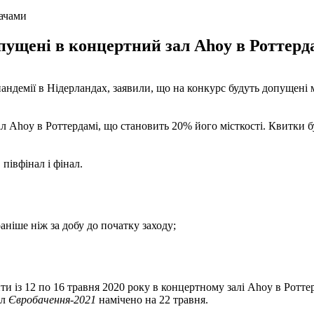
дачами
пущені в концертний зал Ahoy в Роттерда
 пандемії в Нідерландах, заявили, що на конкурс будуть допущені 
л Ahoy в Роттердамі, що становить 20% його місткості. Квитки буд
, півфінал і фінал.
ніше ніж за добу до початку заходу;
и із 12 по 16 травня 2020 року в концертному залі Ahoy в Ротте
ал
Євробачення-2021
намічено на 22 травня.