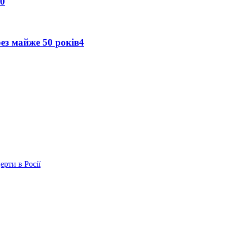
0
рез майже 50 років
4
ерти в Росії