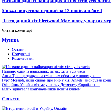
Названо один із найкращих літніх хітів усіх часів
1
5'nizza випустила перший за 12 років альбом
4
Легендарний хіт Fleetwood Mac знову у чартах че
Читати коментарі
Музика
Останні
Популярні
Коментовані
Названо один із найкращих літніх хітів усіх часів
Анна Трінчер здивувала сміливим образом у новому кліпі
Гурт Morandi, який співав про мир у хіті Angels, анонсував конц
Офіційно. Україна візьме участь у Дитячому Євробаченні
Білик здивувала шанувальників новим кліпом
Сюжети