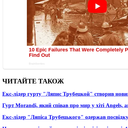
ЧИТАЙТЕ ТАКОЖ
Екс-лідер гурту "Ляпис Трубецкой" створив нови
Гурт Morandi, який співав про мир у хіті Angels, 
Екс-лідер "Ляпіса Трубецького" одержав посвідк