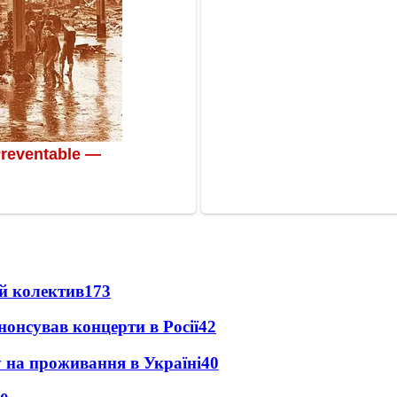
й колектив
173
анонсував концерти в Росії
42
у на проживання в Україні
40