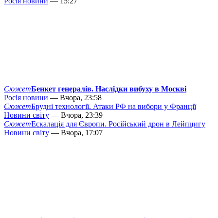
Росія новини
— 15:27
Сюжет
Бенкет генералів. Наслідки вибуху в Москві
Росія новини
— Вчора, 23:58
Сюжет
Брудні технології. Атаки РФ на вибори у Франції
Новини світу
— Вчора, 23:39
Сюжет
Ескалація для Європи. Російський дрон в Лейпцигу
Новини світу
— Вчора, 17:07