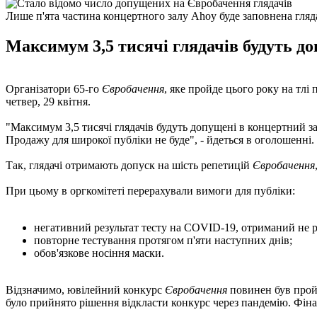
Лише п'ята частина концертного залу Ahoy буде заповнена гля
Максимум 3,5 тисячі глядачів будуть до
Організатори 65-го
Євробачення
, яке пройде цього року на тлі
четвер, 29 квітня.
"Максимум 3,5 тисячі глядачів будуть допущені в концертний за
Продажу для широкої публіки не буде", - йдеться в оголошенні.
Так, глядачі отримають допуск на шість репетицій
Євробачення
При цьому в оргкомітеті перерахували вимоги для публіки:
негативний результат тесту на COVID-19, отриманий не ра
повторне тестування протягом п'яти наступних днів;
обов'язкове носіння маски.
Відзначимо, ювілейний конкурс
Євробачення
повинен був пройт
було прийнято рішення відкласти конкурс через пандемію. Фін