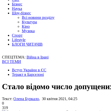
Бізнес
Наука
Шоу-бізнес
Всі новини розділу
Культура
Кіно
Музика
Спорт
Lifestyle
БЛОГИ ЧИТАЧІВ
СПЕЦТЕМА:
Війна в Ірані
ВСІ ТЕМИ
Вступ України в ЄС
Теракт в Барселоні
Стало відомо число допущени
Текст:
Олена Буркало
, 30 квітня 2021, 04:25
0
319