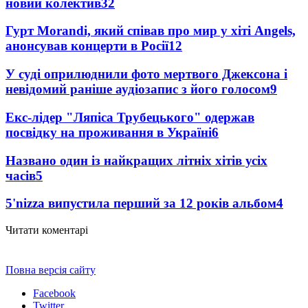
новий колектив
32
Гурт Morandi, який співав про мир у хіті Angels,
анонсував концерти в Росії
12
У суді оприлюднили фото мертвого Джексона і
невідомий раніше аудіозапис з його голосом
9
Екс-лідер "Ляпіса Трубецького" одержав
посвідку на проживання в Україні
6
Названо один із найкращих літніх хітів усіх
часів
5
5'nizza випустила перший за 12 років альбом
4
Читати коментарі
Повна версія сайту
Facebook
Twitter