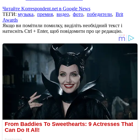
Читайте Korrespondent.net в Google News
ТЕГИ:
музыка
,
премия
,
видео
,
фото
,
победители
,
Brit
Awards
Якщо ви помітили помилку, виділіть необхідний текст і
натисніть Ctrl + Enter, щоб повідомити про це редакцію.