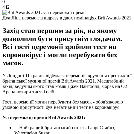
0
442
Дуа Ліпа перемогла відразу в двох номінаціях Brit Awards 2021
Захід став першим за рік, на якому
дозволили бути присутнім глядачам.
Всі гості церемонії зробили тест на
коронавірус і могли перебувати без
масок.
У Лондоні 11 травня відбулася церемонія вручення престижної
британської музичної премії Brit Awards 2021. Масштабний
захід, ведучим якого став комік Джек Вайтхолл, зібрав на O2
Арена чотири тисячі осіб.
Гості церемонії могли перебувати без масок - обов'язковою
умовою присутності був негативний тест на коронавірус.
Усі переможці премії Brit Awards 2021:
Найкращий британський сингл - Гаррі Стайлз,
Watermelon Sugar