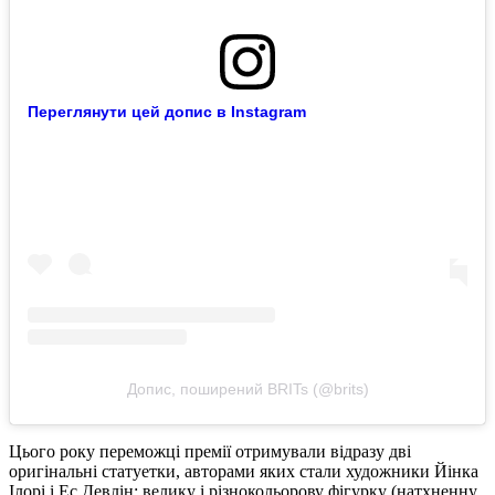
Переглянути цей допис в Instagram
Допис, поширений BRITs (@brits)
Цього року переможці премії отримували відразу дві
оригінальні статуетки, авторами яких стали художники Йінка
Ілорі і Ес Девлін: велику і різнокольорову фігурку (натхненну