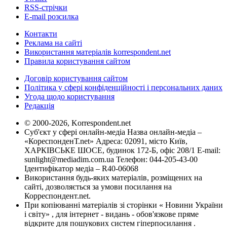
RSS-стрічки
E-mail розсилка
Контакти
Реклама на сайті
Використання матеріалів korrespondent.net
Правила користування сайтом
Договір користування сайтом
Політика у сфері конфіденційності і персональних даних
Угода щодо користування
Редакція
© 2000-2026, Korrespondent.net
Суб'єкт у сфері онлайн-медіа Назва онлайн-медіа –
«КореспонденТ.net» Адреса: 02091, місто Київ,
ХАРКІВСЬКЕ ШОСЕ, будинок 172-Б, офіс 208/1 E-mail:
sunlight@mediadim.com.ua
Телефон: 044-205-43-00
Ідентифікатор медіа – R40-06068
Використання будь-яких матеріалів, розміщених на
сайті, дозволяється за умови посилання на
Корреспондент.net.
При копіюванні матеріалів зі сторінки « Новини України
і світу» , для інтернет - видань - обов'язкове пряме
відкрите для пошукових систем гіперпосилання .