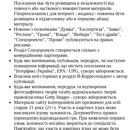
Посилання має бути розміщена в незалежності від
повного або часткового використання матеріалів.
Гіперпосилання ( для інтернет - видань) - повинна бути
розміщена в підзаголовку або в першому абзаці
матеріалу.
Новини з позначками "Думка", "Експертиза", "Заява",
"Регіони", "Гроші", "Влада", "Вибори", "Тест-драйв",
"Спецпроекти", "Промо" публікуються на правах
реклами.
Розділ Спецпроекти створюється спільно з
комерційними партнерами.
Будь яке копіювання, публікація, передрук, чи наступне
поширення інформації, що містить посилання на
"Інтерфакс-Україна", EPA / UPG, суворо забороняється.
Власник веб-сторінки в розділі Я-Корреспондент є автор
публікації.
Будь-яке копіювання, передрук та відтворення
фотографічних творів та/або аудіовізуальних творів
правовласника Getty Images - суворо забороняється.
Матеріали сайту korrespondent.net призначені для осіб
старше 21 року (21+). Участь в азартних іграх може
викликати ігрову залежність. Дотримуйтесь правил
(принципів) відповідальної гри. При виявленні перших
ознак залежності негайно зверніться до спеціаліста.
Пам'ятайте, що участь в азартних іграх не може бути