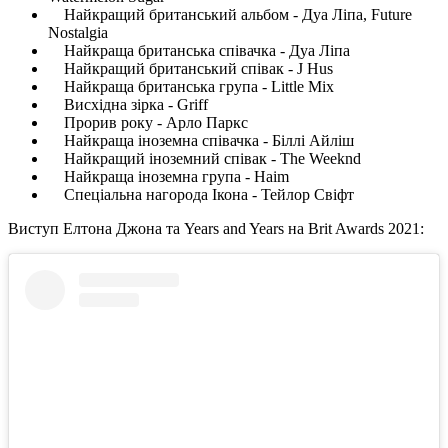
Найкращий британський альбом - Дуа Ліпа, Future
Nostalgia
Найкраща британська співачка - Дуа Ліпа
Найкращий британський співак - J Hus
Найкраща британська група - Little Mix
Висхідна зірка - Griff
Прорив року - Арло Паркс
Найкраща іноземна співачка - Біллі Айліш
Найкращий іноземний співак - The Weeknd
Найкраща іноземна група - Haim
Спеціальна нагорода Ікона - Тейлор Свіфт
Виступ Елтона Джона та Years and Years на Brit Awards 2021: