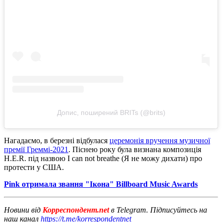
Допис, поширений BRITs (@brits)
Нагадаємо, в березні відбулася
церемонія вручення музичної
премії Греммі-2021
. Піснею року була визнана композиція
H.E.R. під назвою I can not breathe (Я не можу дихати) про
протести у США.
Pink отримала звання "Ікона" Billboard Music Awards
Новини від
Корреспондент.net
в Telegram. Підписуйтесь на
наш канал
https://t.me/korrespondentnet