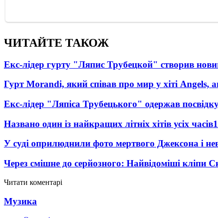
ЧИТАЙТЕ ТАКОЖ
Екс-лідер гурту "Ляпис Трубецкой" створив нови
Гурт Morandi, який співав про мир у хіті Angels, 
Екс-лідер "Ляпіса Трубецького" одержав посвідк
Названо один із найкращих літніх хітів усіх часів
1
У суді оприлюднили фото мертвого Джексона і нев
Через смішне до серйозного: Найвідоміші кліпи С
Читати коментарі
Музика