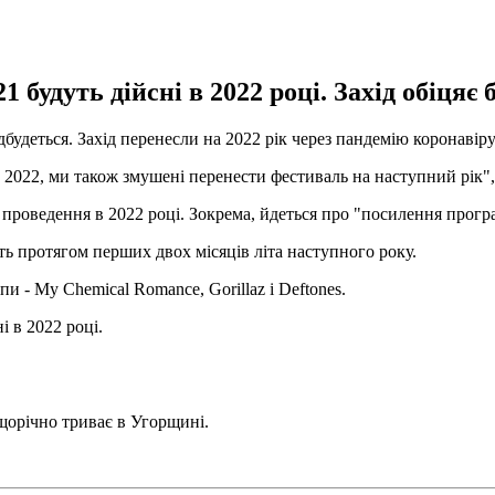
будуть дійсні в 2022 році. Захід обіцяє
удеться. Захід перенесли на 2022 рік через пандемію коронавіру
 2022, ми також змушені перенести фестиваль на наступний рік",
проведення в 2022 році. Зокрема, йдеться про "посилення програ
уть протягом перших двох місяців літа наступного року.
и - My Chemical Romancе, Gorillaz і Deftones.
 в 2022 році.
щорічно триває в Угорщині.