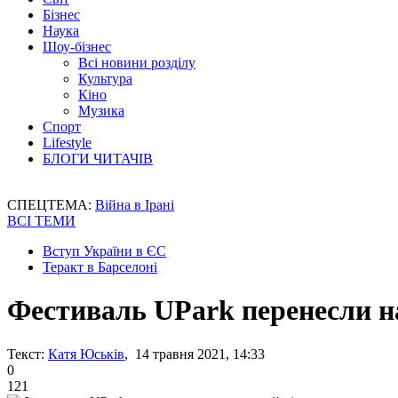
Бізнес
Наука
Шоу-бізнес
Всі новини розділу
Культура
Кіно
Музика
Спорт
Lifestyle
БЛОГИ ЧИТАЧІВ
СПЕЦТЕМА:
Війна в Ірані
ВСІ ТЕМИ
Вступ України в ЄС
Теракт в Барселоні
Фестиваль UPark перенесли н
Текст:
Катя Юськів
, 14 травня 2021, 14:33
0
121