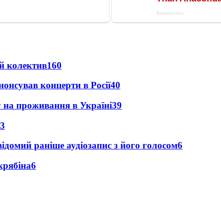
й колектив
160
анонсував концерти в Росії
40
у на проживання в Україні
39
3
ідомий раніше аудіозапис з його голосом
6
крябіна
6