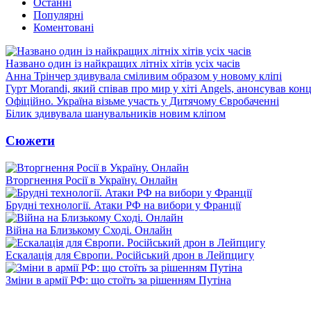
Останні
Популярні
Коментовані
Названо один із найкращих літніх хітів усіх часів
Анна Трінчер здивувала сміливим образом у новому кліпі
Гурт Morandi, який співав про мир у хіті Angels, анонсував конц
Офіційно. Україна візьме участь у Дитячому Євробаченні
Білик здивувала шанувальників новим кліпом
Сюжети
Вторгнення Росії в Україну. Онлайн
Брудні технології. Атаки РФ на вибори у Франції
Війна на Близькому Сході. Онлайн
Ескалація для Європи. Російський дрон в Лейпцигу
Зміни в армії РФ: що стоїть за рішенням Путіна