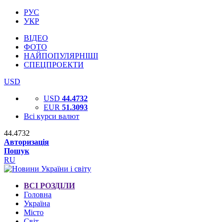
РУС
УКР
ВІДЕО
ФОТО
НАЙПОПУЛЯРНІШІ
СПЕЦПРОЕКТИ
USD
USD
44.4732
EUR
51.3093
Всі курси валют
44.4732
Авторизація
Пошук
RU
ВСІ РОЗДІЛИ
Головна
Україна
Місто
Світ