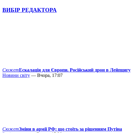
ВИБІР РЕДАКТОРА
Сюжет
Ескалація для Європи. Російський дрон в Лейпцигу
Новини світу
— Вчора, 17:07
Сюжет
Зміни в армії РФ: що стоїть за рішенням Путіна