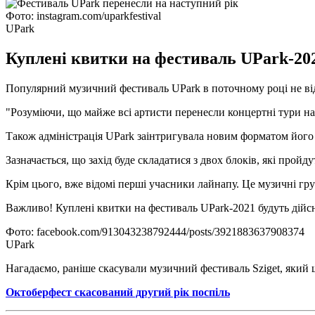
Фото: instagram.com/uparkfestival
UPark
Куплені квитки на фестиваль UPark-2021 
Популярний музичний фестиваль UPark в поточному році не відб
"Розуміючи, що майже всі артисти перенесли концертні тури на
Також адміністрація UPark заінтригувала новим форматом його 
Зазначається, що захід буде складатися з двох блоків, які пройд
Крім цього, вже відомі перші учасники лайнапу. Це музичні груп
Важливо! Куплені квитки на фестиваль UPark-2021 будуть дійсні
Фото: facebook.com/913043238792444/posts/3921883637908374
UPark
Нагадаємо, раніше скасували музичний фестиваль Sziget, який 
Октоберфест скасований другий рік поспіль