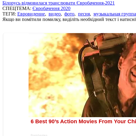
Білорусь відмовилася транслювати Євробачення-2021
СПЕЦТЕМА:
Євробачення 2020
ТЕГИ:
Евровидение
,
видео
,
фото
,
песня
,
музыкальная группа
Якщо ви помітили помилку, виділіть необхідний текст і натисніт