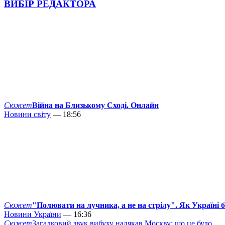
ВИБІР РЕДАКТОРА
Сюжет
Війна на Близькому Сході. Онлайн
Новини світу
— 18:56
Сюжет
"Полювати на лучника, а не на стрілу". Як Україні 
Новини України
— 16:36
Сюжет
Загадковий звук вибуху налякав Москву: що це було