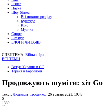
Бізнес
Наука
Шоу-бізнес
Всі новини розділу
Культура
Кіно
Музика
Спорт
Lifestyle
БЛОГИ ЧИТАЧІВ
СПЕЦТЕМА:
Війна в Ірані
ВСІ ТЕМИ
Вступ України в ЄС
Теракт в Барселоні
Продовжують шуміти: хіт Gо_A
Текст:
Людмила Троценко
, 26 травня 2021, 10:48
0
1380