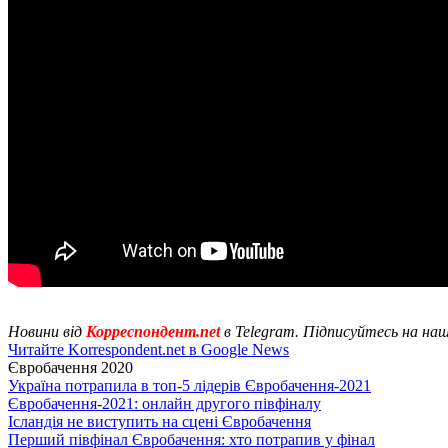
Новини від
Корреспондент.net
в Telegram. Підписуйтесь на на
Читайте Korrespondent.net в Google News
Євробачення 2020
Україна потрапила в топ-5 лідерів Євробачення-2021
Євробачення-2021: онлайн другого півфіналу
Ісландія не виступить на сцені Євробачення
Перший півфінал Євробачення: хто потрапив у фінал