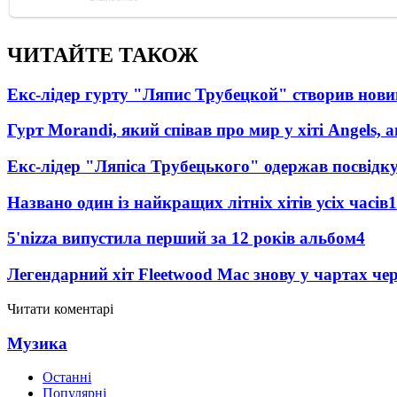
ЧИТАЙТЕ ТАКОЖ
Екс-лідер гурту "Ляпис Трубецкой" створив нови
Гурт Morandi, який співав про мир у хіті Angels, 
Екс-лідер "Ляпіса Трубецького" одержав посвідк
Названо один із найкращих літніх хітів усіх часів
1
5'nizza випустила перший за 12 років альбом
4
Легендарний хіт Fleetwood Mac знову у чартах че
Читати коментарі
Музика
Останні
Популярні