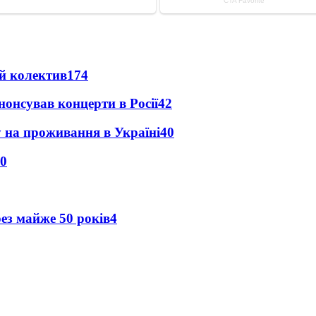
й колектив
174
анонсував концерти в Росії
42
у на проживання в Україні
40
0
рез майже 50 років
4