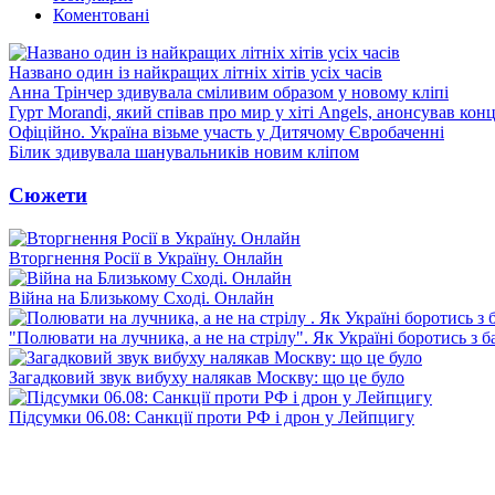
Коментовані
Названо один із найкращих літніх хітів усіх часів
Анна Трінчер здивувала сміливим образом у новому кліпі
Гурт Morandi, який співав про мир у хіті Angels, анонсував конц
Офіційно. Україна візьме участь у Дитячому Євробаченні
Білик здивувала шанувальників новим кліпом
Сюжети
Вторгнення Росії в Україну. Онлайн
Війна на Близькому Сході. Онлайн
"Полювати на лучника, а не на стрілу". Як Україні боротись з 
Загадковий звук вибуху налякав Москву: що це було
Підсумки 06.08: Санкції проти РФ і дрон у Лейпцигу