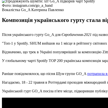
Фото: instagram.com/go_a_band
Вокалістка Gо_A Катерина Павленко
Композиція українського гурту стала ві
Пісня українського гурту Gо_A для
Євробачення-2021
під назв
"Топ-1 у Spotify. SHUM вийшов на 1 місце в рейтингу світових
Відзначимо, що трек в Україні популярніший за композицію Zitt
У глобальному чарті Spotify TOP 200 українська композиція зара
Раніше повідомлялося, що пісня
Шум
групи GO_A
потрапила в 
Нагадаємо, 18 - 22 травня в Роттердамі проходив міжнародний
Український гурт GO_A посіла п'яте місце, підкоривши публіку 