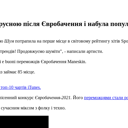
русною після Євробачення і набула популя
ою
Шум
потрапила на перше місце в світовому рейтингу хітів Spoti
 трендів! Продовжуємо шуміти", - написали артисти.
i e buoni переможців Євробачення Maneskin.
з займає 85 місце.
топ-10 чартів iTunes.
 пісенний конкурс
Євробачення-2021.
Його
переможцями стали рок
сучасним міксом з фолку і техно.