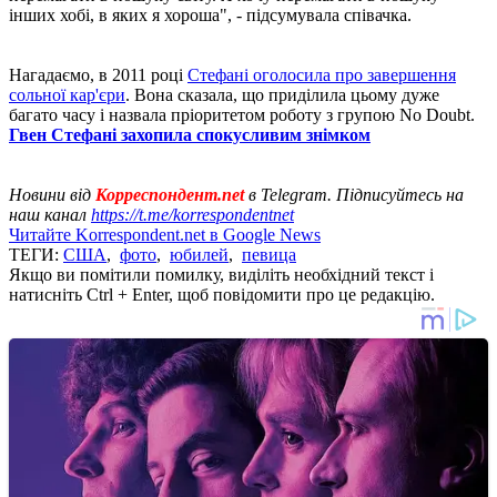
інших хобі, в яких я хороша", - підсумувала співачка.
Нагадаємо, в 2011 році
Стефані оголосила про завершення
сольної кар'єри
. Вона сказала, що приділила цьому дуже
багато часу і назвала пріоритетом роботу з групою No Doubt.
Гвен Стефані захопила спокусливим знімком
Новини від
Корреспондент.net
в Telegram. Підписуйтесь на
наш канал
https://t.me/korrespondentnet
Читайте Korrespondent.net в Google News
ТЕГИ:
США
,
фото
,
юбилей
,
певица
Якщо ви помітили помилку, виділіть необхідний текст і
натисніть Ctrl + Enter, щоб повідомити про це редакцію.