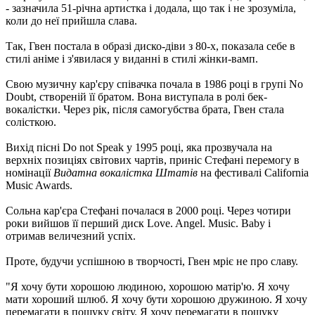
- зазначила 51-річна артистка і додала, що так і не зрозуміла,
коли до неї прийшла слава.
Так, Гвен постала в образі диско-діви з 80-х, показала себе в
стилі аніме і з'явилася у виданні в стилі жінки-вамп.
Свою музичну кар'єру співачка почала в 1986 році в групі No
Doubt, створеній її братом. Вона виступала в ролі бек-
вокалістки. Через рік, після самогубства брата, Гвен стала
солісткою.
Вихід пісні Do not Speak у 1995 році, яка прозвучала на
верхніх позиціях світових чартів, приніс Стефані перемогу в
номінації
Видатна вокалістка Штатів
на фестивалі California
Music Awards.
Сольна кар'єра Стефані почалася в 2000 році. Через чотири
роки вийшов її перший диск Love. Angel. Music. Baby і
отримав величезний успіх.
Проте, будучи успішною в творчості, Гвен мріє не про славу.
"Я хочу бути хорошою людиною, хорошою матір'ю. Я хочу
мати хороший шлюб. Я хочу бути хорошою дружиною. Я хочу
перемагати в пошуку світу. Я хочу перемагати в пошуку