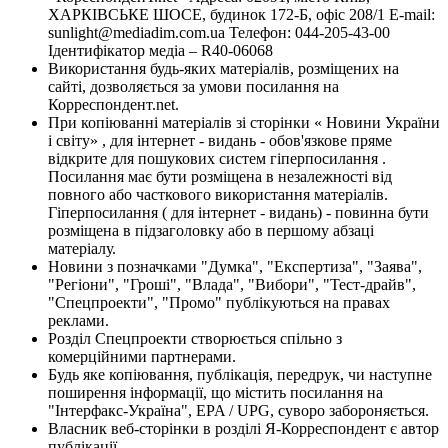
ХАРКІВСЬКЕ ШОСЕ, будинок 172-Б, офіс 208/1 E-mail:
sunlight@mediadim.com.ua
Телефон: 044-205-43-00
Ідентифікатор медіа – R40-06068
Використання будь-яких матеріалів, розміщених на
сайті, дозволяється за умови посилання на
Корреспондент.net.
При копіюванні матеріалів зі сторінки « Новини України
і світу» , для інтернет - видань - обов'язкове пряме
відкрите для пошукових систем гіперпосилання .
Посилання має бути розміщена в незалежності від
повного або часткового використання матеріалів.
Гіперпосилання ( для інтернет - видань) - повинна бути
розміщена в підзаголовку або в першому абзаці
матеріалу.
Новини з позначками "Думка", "Експертиза", "Заява",
"Регіони", "Гроші", "Влада", "Вибори", "Тест-драйв",
"Спецпроекти", "Промо" публікуються на правах
реклами.
Розділ Спецпроекти створюється спільно з
комерційними партнерами.
Будь яке копіювання, публікація, передрук, чи наступне
поширення інформації, що містить посилання на
"Інтерфакс-Україна", EPA / UPG, суворо забороняється.
Власник веб-сторінки в розділі Я-Корреспондент є автор
публікації.