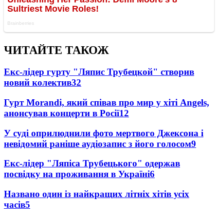
ЧИТАЙТЕ ТАКОЖ
Екс-лідер гурту "Ляпис Трубецкой" створив
новий колектив
32
Гурт Morandi, який співав про мир у хіті Angels,
анонсував концерти в Росії
12
У суді оприлюднили фото мертвого Джексона і
невідомий раніше аудіозапис з його голосом
9
Екс-лідер "Ляпіса Трубецького" одержав
посвідку на проживання в Україні
6
Названо один із найкращих літніх хітів усіх
часів
5