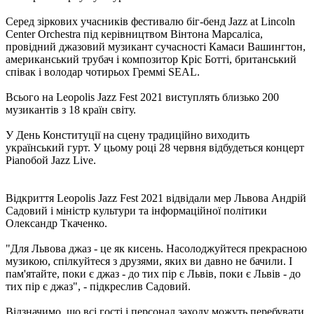
Серед зіркових учасників фестивалю біг-бенд Jazz at Lincoln
Center Orchestra під керівництвом Вінтона Марсаліса,
провідний джазовий музикант сучасності Камаси Вашингтон,
американський трубач і композитор Кріс Ботті, британський
співак і володар чотирьох Греммі SEAL.
Всього на Leopolis Jazz Fest 2021 виступлять близько 200
музикантів з 18 країн світу.
У День Конституції на сцену традиційно виходить
український гурт. У цьому році 28 червня відбудеться концерт
Pianoбой Jazz Live.
Відкриття Leopolis Jazz Fest 2021 відвідали мер Львова Андрій
Садовий і міністр культури та інформаційної політики
Олександр Ткаченко.
"Для Львова джаз - це як кисень. Насолоджуйтеся прекрасною
музикою, спілкуйтеся з друзями, яких ви давно не бачили. І
пам'ятайте, поки є джаз - до тих пір є Львів, поки є Львів - до
тих пір є джаз", - підкреслив Садовий.
Відзначимо, що всі гості і персонал заходу можуть перебувати