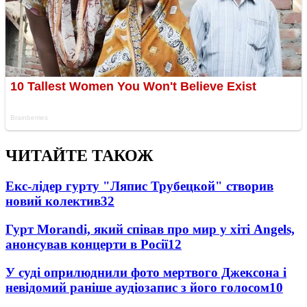
ЧИТАЙТЕ ТАКОЖ
Екс-лідер гурту "Ляпис Трубецкой" створив
новий колектив
32
Гурт Morandi, який співав про мир у хіті Angels,
анонсував концерти в Росії
12
У суді оприлюднили фото мертвого Джексона і
невідомий раніше аудіозапис з його голосом
10