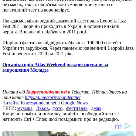
без масок, так як обов'язковою умовою присутності є
негативний тест на коронавірус.
Нагадаємо, міжнародний джазовий фестиваль Leopolis Jazz
Fest 2021 щорічно проходить в Україні в останні вихідні
червня. Вперше він відбувся в 2011 році.
Щорічно фестиваль відвідують більш як 100 000 гостей з
України та зарубіжжя. Через пандемію ювілейний Leopolis Jazz
Fest перенесли з 2020 на 2021 рік.
Організаторів Atlas Weekend розкритикували за
запрошення Меладзе
Новини від
Корреспондент.net
в Telegram. Підписуйтесь на
наш канал
https://t.me/korrespondentnet
Читайте Korrespondent.net в Google News
ТЕГИ:
музыка
,
Львов
,
фото
,
фестиваль
,
джаз
Якщо ви помітили помилку, виділіть необхідний текст і
натисніть Ctrl + Enter, щоб повідомити про це редакцію.