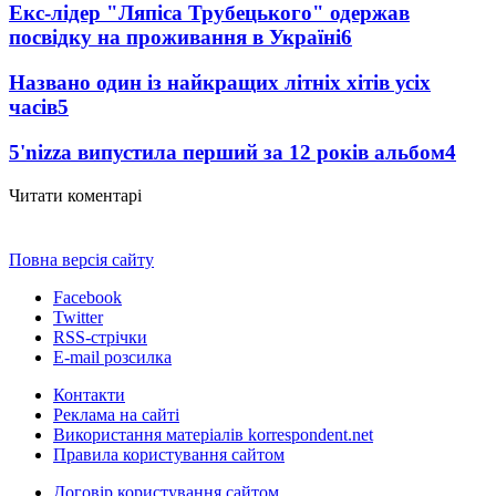
Екс-лідер "Ляпіса Трубецького" одержав
посвідку на проживання в Україні
6
Названо один із найкращих літніх хітів усіх
часів
5
5'nizza випустила перший за 12 років альбом
4
Читати коментарі
Повна версія сайту
Facebook
Twitter
RSS-стрічки
E-mail розсилка
Контакти
Реклама на сайті
Використання матеріалів korrespondent.net
Правила користування сайтом
Договір користування сайтом