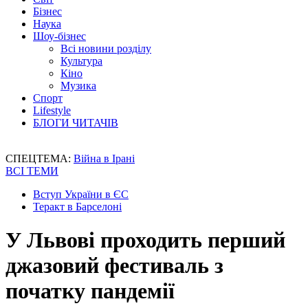
Бізнес
Наука
Шоу-бізнес
Всі новини розділу
Культура
Кіно
Музика
Спорт
Lifestyle
БЛОГИ ЧИТАЧІВ
СПЕЦТЕМА:
Війна в Ірані
ВСІ ТЕМИ
Вступ України в ЄС
Теракт в Барселоні
У Львові проходить перший
джазовий фестиваль з
початку пандемії