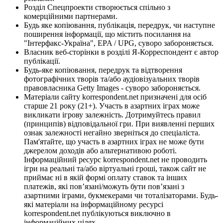
Розділ Спецпроекти створюється спільно з
комерційними партнерами.
Будь яке копіювання, публікація, передрук, чи наступне
поширення інформації, що містить посилання на
"Інтерфакс-Україна", EPA / UPG, суворо забороняється.
Власник веб-сторінки в розділі Я-Корреспондент є автор
публікації.
Будь-яке копіювання, передрук та відтворення
фотографічних творів та/або аудіовізуальних творів
правовласника Getty Images - суворо забороняється.
Матеріали сайту korrespondent.net призначені для осіб
старше 21 року (21+). Участь в азартних іграх може
викликати ігрову залежність. Дотримуйтесь правил
(принципів) відповідальної гри. При виявленні перших
ознак залежності негайно зверніться до спеціаліста.
Пам'ятайте, що участь в азартних іграх не може бути
джерелом доходів або альтернативою роботі.
Інформаційний ресурс korrespondent.net не проводить
ігри на реальні та/або віртуальні гроші, також сайт не
приймає ні в якій формі оплату ставок та інших
платежів, які пов’язані/можуть бути пов’язані з
азартними іграми, букмекерами чи тоталізаторами. Будь-
які матеріали на інформаційному ресурсі
korrespondent.net публікуються виключно в
інформаційних цілях.