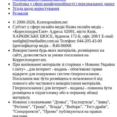
Політика у сфері конфіденційності і персональних даних
Угода щодо користування
Редакція
© 2000-2026, Korrespondent.net
Суб'єкт у сфері онлайн-медіа Назва онлайн-медіа –
«КореспонденТ.net» Адреса: 02091, місто Київ,
ХАРКІВСЬКЕ ШОСЕ, будинок 172-Б, офіс 208/1 E-mail:
sunlight@mediadim.com.ua
Телефон: 044-205-43-00
Ідентифікатор медіа – R40-06068
Використання будь-яких матеріалів, розміщених на
сайті, дозволяється за умови посилання на
Корреспондент.net.
При копіюванні матеріалів зі сторінки « Новини України
і світу» , для інтернет - видань - обов'язкове пряме
відкрите для пошукових систем гіперпосилання .
Посилання має бути розміщена в незалежності від
повного або часткового використання матеріалів.
Гіперпосилання ( для інтернет - видань) - повинна бути
розміщена в підзаголовку або в першому абзаці
матеріалу.
Новини з позначками "Думка", "Експертиза", "Заява",
"Регіони", "Гроші", "Влада", "Вибори", "Тест-драйв",
"Спецпроекти", "Промо" публікуються на правах
реклами.