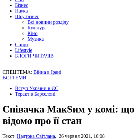
Бізнес
Наука
Шоу-бізнес
Всі новини розділу
Культура
Кіно
Музика
Спорт
Lifestyle
БЛОГИ ЧИТАЧІВ
СПЕЦТЕМА:
Війна в Ірані
ВСІ ТЕМИ
Вступ України в ЄС
Теракт в Барселоні
Співачка МакSим у комі: що
відомо про її стан
Текст:
Надтока Світлана
, 26 червня 2021, 10:08