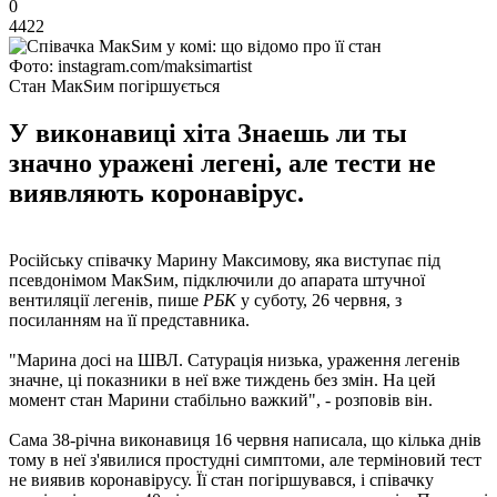
0
4422
Фото: instagram.com/maksimartist
Стан МакSим погіршується
У виконавиці хіта Знаешь ли ты
значно уражені легені, але тести не
виявляють коронавірус.
Російську співачку Марину Максимову, яка виступає під
псевдонімом МакSим, підключили до апарата штучної
вентиляції легенів, пише
РБК
у суботу, 26 червня, з
посиланням на її представника.
"Марина досі на ШВЛ. Сатурація низька, ураження легенів
значне, ці показники в неї вже тиждень без змін. На цей
момент стан Марини стабільно важкий", - розповів він.
Сама 38-річна виконавиця 16 червня написала, що кілька днів
тому в неї з'явилися простудні симптоми, але терміновий тест
не виявив коронавірусу. Її стан погіршувався, і співачку