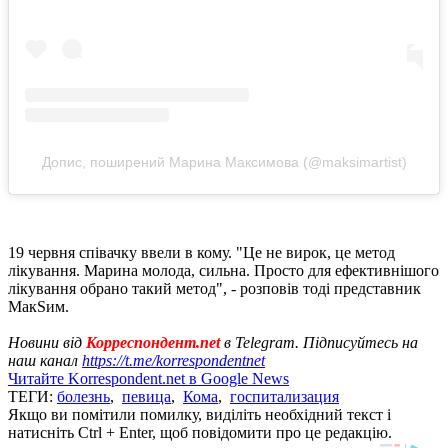
Допис, поширений Марина Максимова (@maksimartist)
19 червня співачку ввели в кому. "Це не вирок, це метод
лікування. Марина молода, сильна. Просто для ефективнішого
лікування обрано такий метод", - розповів тоді представник
МакSим.
Новини від
Корреспондент.net
в Telegram. Підписуйтесь на
наш канал
https://t.me/korrespondentnet
Читайте Korrespondent.net в Google News
ТЕГИ:
болезнь
,
певица
,
Кома
,
госпитализация
Якщо ви помітили помилку, виділіть необхідний текст і
натисніть Ctrl + Enter, щоб повідомити про це редакцію.