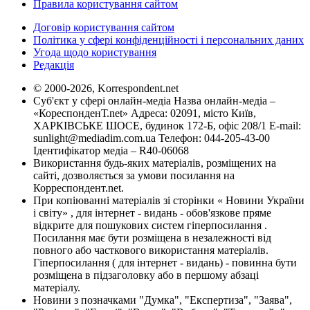
Правила користування сайтом
Договір користування сайтом
Політика у сфері конфіденційності і персональних даних
Угода щодо користування
Редакція
© 2000-2026, Korrespondent.net
Суб'єкт у сфері онлайн-медіа Назва онлайн-медіа –
«КореспонденТ.net» Адреса: 02091, місто Київ,
ХАРКІВСЬКЕ ШОСЕ, будинок 172-Б, офіс 208/1 E-mail:
sunlight@mediadim.com.ua
Телефон: 044-205-43-00
Ідентифікатор медіа – R40-06068
Використання будь-яких матеріалів, розміщених на
сайті, дозволяється за умови посилання на
Корреспондент.net.
При копіюванні матеріалів зі сторінки « Новини України
і світу» , для інтернет - видань - обов'язкове пряме
відкрите для пошукових систем гіперпосилання .
Посилання має бути розміщена в незалежності від
повного або часткового використання матеріалів.
Гіперпосилання ( для інтернет - видань) - повинна бути
розміщена в підзаголовку або в першому абзаці
матеріалу.
Новини з позначками "Думка", "Експертиза", "Заява",