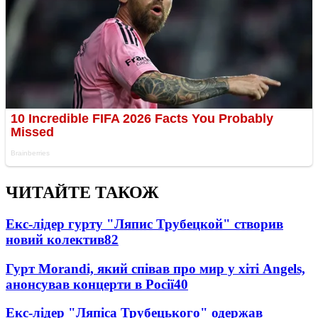
ЧИТАЙТЕ ТАКОЖ
Екс-лідер гурту "Ляпис Трубецкой" створив
новий колектив
82
Гурт Morandi, який співав про мир у хіті Angels,
анонсував концерти в Росії
40
Екс-лідер "Ляпіса Трубецького" одержав