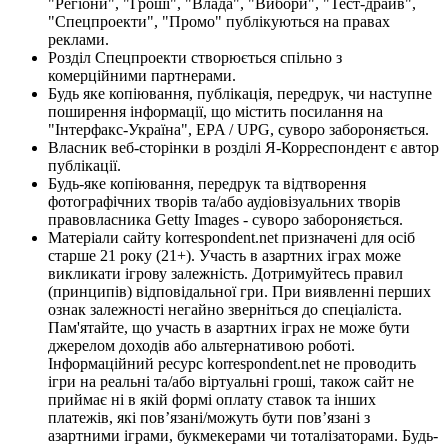
"Регіони", "Гроші", "Влада", "Вибори", "Тест-драйв",
"Спецпроекти", "Промо" публікуються на правах
реклами.
Розділ Спецпроекти створюється спільно з
комерційними партнерами.
Будь яке копіювання, публікація, передрук, чи наступне
поширення інформації, що містить посилання на
"Інтерфакс-Україна", EPA / UPG, суворо забороняється.
Власник веб-сторінки в розділі Я-Корреспондент є автор
публікації.
Будь-яке копіювання, передрук та відтворення
фотографічних творів та/або аудіовізуальних творів
правовласника Getty Images - суворо забороняється.
Матеріали сайту korrespondent.net призначені для осіб
старше 21 року (21+). Участь в азартних іграх може
викликати ігрову залежність. Дотримуйтесь правил
(принципів) відповідальної гри. При виявленні перших
ознак залежності негайно зверніться до спеціаліста.
Пам'ятайте, що участь в азартних іграх не може бути
джерелом доходів або альтернативою роботі.
Інформаційний ресурс korrespondent.net не проводить
ігри на реальні та/або віртуальні гроші, також сайт не
приймає ні в якій формі оплату ставок та інших
платежів, які пов’язані/можуть бути пов’язані з
азартними іграми, букмекерами чи тоталізаторами. Будь-