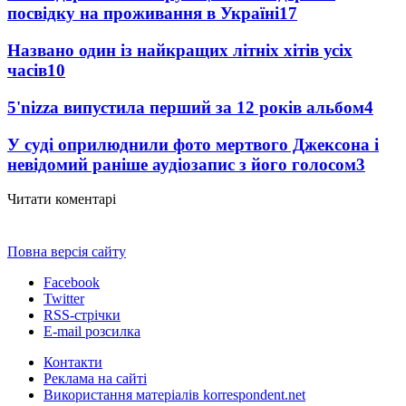
посвідку на проживання в Україні
17
Названо один із найкращих літніх хітів усіх
часів
10
5'nizza випустила перший за 12 років альбом
4
У суді оприлюднили фото мертвого Джексона і
невідомий раніше аудіозапис з його голосом
3
Читати коментарі
Повна версія сайту
Facebook
Twitter
RSS-стрічки
E-mail розсилка
Контакти
Реклама на сайті
Використання матеріалів korrespondent.net