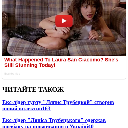
ЧИТАЙТЕ ТАКОЖ
Екс-лідер гурту "Ляпис Трубецкой" створив
новий колектив
163
Екс-лідер "Ляпіса Трубецького" одержав
посвідку на проживання в Україні
40