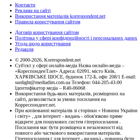
Контакти
Реклама на сайті
Використання матеріалів korrespondent.net
Правила користування сайтом
Договір користування сайтом
Політика у сфері конфіденційності і персональних даних
Угода щодо користування
Редакція
© 2000-2026, Korrespondent.net
Суб'єкт у сфері онлайн-медіа Назва онлайн-медіа –
«КореспонденТ.net» Адреса: 02091, місто Київ,
ХАРКІВСЬКЕ ШОСЕ, будинок 172-Б, офіс 208/1 E-mail:
sunlight@mediadim.com.ua
Телефон: 044-205-43-00
Ідентифікатор медіа – R40-06068
Використання будь-яких матеріалів, розміщених на
сайті, дозволяється за умови посилання на
Корреспондент.net.
При копіюванні матеріалів зі сторінки « Новини України
і світу» , для інтернет - видань - обов'язкове пряме
відкрите для пошукових систем гіперпосилання .
Посилання має бути розміщена в незалежності від
повного або часткового використання матеріалів.
Гіперпосилання ( для інтернет - видань) - повинна бути