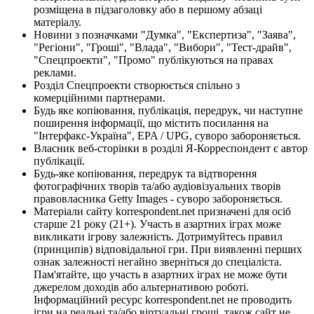
розміщена в підзаголовку або в першому абзаці
матеріалу.
Новини з позначками "Думка", "Експертиза", "Заява",
"Регіони", "Гроші", "Влада", "Вибори", "Тест-драйв",
"Спецпроекти", "Промо" публікуються на правах
реклами.
Розділ Спецпроекти створюється спільно з
комерційними партнерами.
Будь яке копіювання, публікація, передрук, чи наступне
поширення інформації, що містить посилання на
"Інтерфакс-Україна", EPA / UPG, суворо забороняється.
Власник веб-сторінки в розділі Я-Корреспондент є автор
публікації.
Будь-яке копіювання, передрук та відтворення
фотографічних творів та/або аудіовізуальних творів
правовласника Getty Images - суворо забороняється.
Матеріали сайту korrespondent.net призначені для осіб
старше 21 року (21+). Участь в азартних іграх може
викликати ігрову залежність. Дотримуйтесь правил
(принципів) відповідальної гри. При виявленні перших
ознак залежності негайно зверніться до спеціаліста.
Пам'ятайте, що участь в азартних іграх не може бути
джерелом доходів або альтернативою роботі.
Інформаційний ресурс korrespondent.net не проводить
ігри на реальні та/або віртуальні гроші, також сайт не