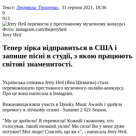
Текст:
Людмила Троценко
, 31 серпня 2021, 18:36
0
913
Фото: instagram.com/thejerryheil
Jerry Heil
Тепер зірка відправиться в США і
запише пісні в студії, з якою працюють
світові знаменитості.
Українська співачка Jerry Heil (Яна Шемаєва) стала
переможницею престижного музичного онлайн-конкурсу.
Про це вона написала в Instagram.
Виконавиця взяла участь в Djooky Music Awards і здобула
перемогу в літньому сезоні - Summer 2 021 Season.
"Ми це зробили! Я перемогла! Кожній і кожному, хто
голосував, такий низький уклін! Ми сила! Ви у мене дуже
потужні! Мої люди! Спасибі, що ви є", - написала Jerry Heil.