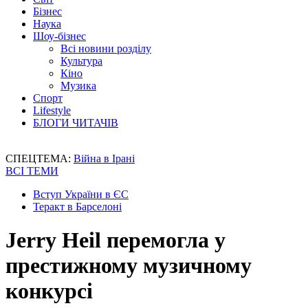
Бізнес
Наука
Шоу-бізнес
Всі новини розділу
Культура
Кіно
Музика
Спорт
Lifestyle
БЛОГИ ЧИТАЧІВ
СПЕЦТЕМА:
Війна в Ірані
ВСІ ТЕМИ
Вступ України в ЄС
Теракт в Барселоні
Jerry Heil перемогла у
престижному музичному
конкурсі