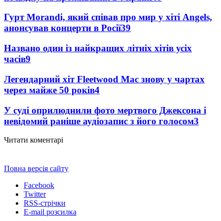
Гурт Morandi, який співав про мир у хіті Angels,
анонсував концерти в Росії
39
Названо один із найкращих літніх хітів усіх
часів
9
Легендарний хіт Fleetwood Mac знову у чартах
через майже 50 років
4
У суді оприлюднили фото мертвого Джексона і
невідомий раніше аудіозапис з його голосом
3
Читати коментарі
Повна версія сайту
Facebook
Twitter
RSS-стрічки
E-mail розсилка