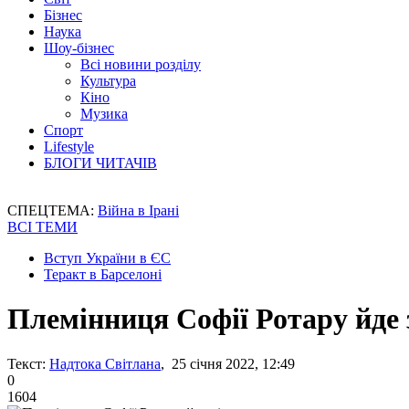
Бізнес
Наука
Шоу-бізнес
Всі новини розділу
Культура
Кіно
Музика
Спорт
Lifestyle
БЛОГИ ЧИТАЧІВ
СПЕЦТЕМА:
Війна в Ірані
ВСІ ТЕМИ
Вступ України в ЄС
Теракт в Барселоні
Племінниця Софії Ротару йде 
Текст:
Надтока Світлана
, 25 січня 2022, 12:49
0
1604