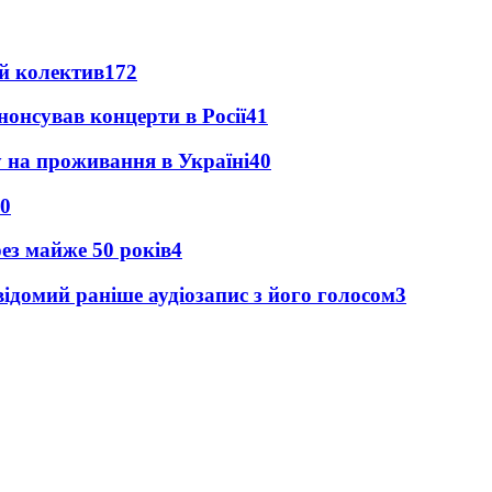
й колектив
172
анонсував концерти в Росії
41
у на проживання в Україні
40
0
рез майже 50 років
4
ідомий раніше аудіозапис з його голосом
3