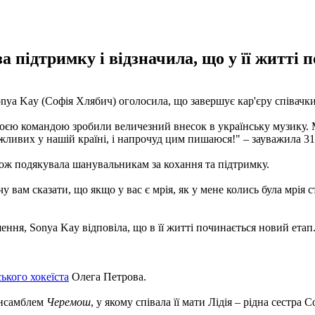
підтримку і відзначила, що у її житті 
ya Kay (Софія Хлябич) оголосила, що завершує кар'єру співачки.
воєю командою зробили величезний внесок в українську музику. Ми
жливих у нашій країні, і напрочуд цим пишаюся!" – зауважила 31-
акож подякувала шанувальникам за кохання та підтримку.
у вам сказати, що якщо у вас є мрія, як у мене колись була мрія с
ення, Sonya Kay відповіла, що в її житті починається новий етап
ького хокеїста
Олега Петрова.
 ансамблем
Черемош
, у якому співала її мати Лідія – рідна сестра С