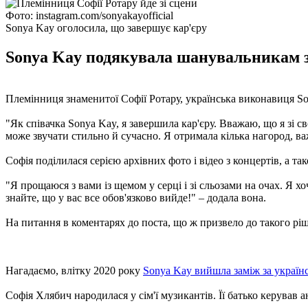
Фото: instagram.com/sonyakayofficial
Sonya Kay оголосила, що завершує кар'єру
Sonya Kay подякувала шанувальникам за 
Племінниця знаменитої Софії Ротару, українська виконавиця Son
"Як співачка Sonya Kay, я завершила кар'єру. Вважаю, що я зі с
може звучати стильно й сучасно. Я отримала кілька нагород, ва
Софія поділилася серією архівних фото і відео з концертів, а т
"Я прощаюся з вами із щемом у серці і зі сльозами на очах. Я хоч
знайте, що у вас все обов'язково вийде!" – додала вона.
На питання в коментарях до поста, що ж призвело до такого ріш
Нагадаємо, влітку 2020 року
Sonya Kay вийшла заміж за українс
Софія Хлябич народилася у сім'ї музикантів. Її батько керував