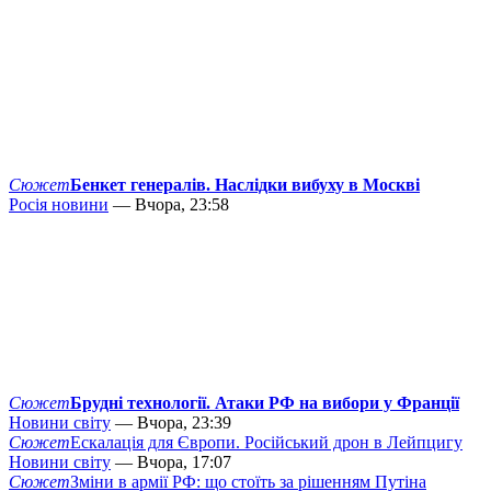
Сюжет
Бенкет генералів. Наслідки вибуху в Москві
Росія новини
— Вчора, 23:58
Сюжет
Брудні технології. Атаки РФ на вибори у Франції
Новини світу
— Вчора, 23:39
Сюжет
Ескалація для Європи. Російський дрон в Лейпцигу
Новини світу
— Вчора, 17:07
Сюжет
Зміни в армії РФ: що стоїть за рішенням Путіна