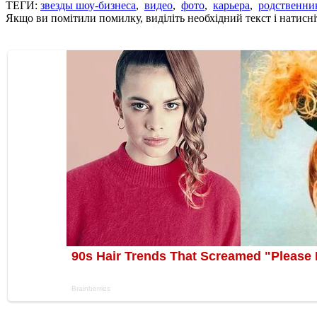
ТЕГИ:
звезды шоу-бизнеса
,
видео
,
фото
,
карьера
,
родственни
Якщо ви помітили помилку, виділіть необхідний текст і натисніт