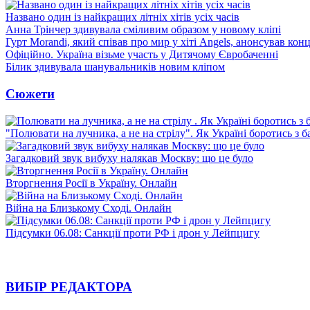
Названо один із найкращих літніх хітів усіх часів
Анна Трінчер здивувала сміливим образом у новому кліпі
Гурт Morandi, який співав про мир у хіті Angels, анонсував конц
Офіційно. Україна візьме участь у Дитячому Євробаченні
Білик здивувала шанувальників новим кліпом
Сюжети
"Полювати на лучника, а не на стрілу". Як Україні боротись з 
Загадковий звук вибуху налякав Москву: що це було
Вторгнення Росії в Україну. Онлайн
Війна на Близькому Сході. Онлайн
Підсумки 06.08: Санкції проти РФ і дрон у Лейпцигу
ВИБІР РЕДАКТОРА