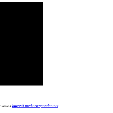
ш канал
https://t.me/korrespondentnet