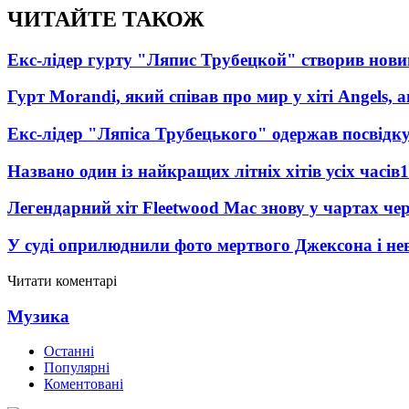
ЧИТАЙТЕ ТАКОЖ
Екс-лідер гурту "Ляпис Трубецкой" створив нови
Гурт Morandi, який співав про мир у хіті Angels, 
Екс-лідер "Ляпіса Трубецького" одержав посвідк
Названо один із найкращих літніх хітів усіх часів
1
Легендарний хіт Fleetwood Mac знову у чартах че
У суді оприлюднили фото мертвого Джексона і нев
Читати коментарі
Музика
Останні
Популярні
Коментовані