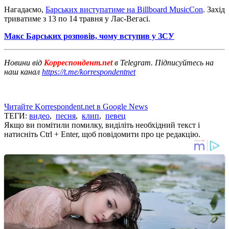
Нагадаємо,
Барських виступатиме на Billboard MusicCon
. Захід
триватиме з 13 по 14 травня у Лас-Вегасі.
Макс Барських розповів, чому вступив у ЗСУ
Новини від
Корреспондент.net
в Telegram. Підписуйтесь на
наш канал
https://t.me/korrespondentnet
Читайте Korrespondent.net в Google News
ТЕГИ:
видео
,
песня
,
клип
,
певец
Якщо ви помітили помилку, виділіть необхідний текст і
натисніть Ctrl + Enter, щоб повідомити про це редакцію.