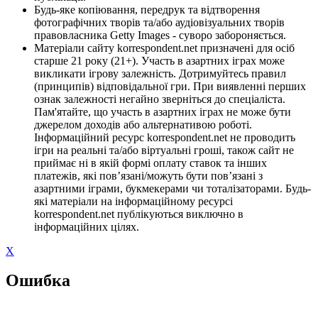
Будь-яке копіювання, передрук та відтворення
фотографічних творів та/або аудіовізуальних творів
правовласника Getty Images - суворо забороняється.
Матеріали сайту korrespondent.net призначені для осіб
старше 21 року (21+). Участь в азартних іграх може
викликати ігрову залежність. Дотримуйтесь правил
(принципів) відповідальної гри. При виявленні перших
ознак залежності негайно зверніться до спеціаліста.
Пам'ятайте, що участь в азартних іграх не може бути
джерелом доходів або альтернативою роботі.
Інформаційний ресурс korrespondent.net не проводить
ігри на реальні та/або віртуальні гроші, також сайт не
приймає ні в якій формі оплату ставок та інших
платежів, які пов’язані/можуть бути пов’язані з
азартними іграми, букмекерами чи тоталізаторами. Будь-
які матеріали на інформаційному ресурсі
korrespondent.net публікуються виключно в
інформаційних цілях.
X
Ошибка