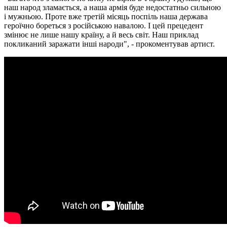
наш народ зламається, а наша армія буде недостатньо сильною
і мужньою. Проте вже третій місяць поспіль наша держава
героїчно бореться з російською навалою. І цей прецедент
змінює не лише нашу країну, а й весь світ. Наш приклад
покликаний заражати інші народи", - прокоментував артист.