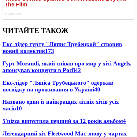
ЧИТАЙТЕ ТАКОЖ
Екс-лідер гурту "Ляпис Трубецкой" створив
новий колектив
173
Гурт Morandi, який співав про мир у хіті Angels,
анонсував концерти в Росії
42
Екс-лідер "Ляпіса Трубецького" одержав
посвідку на проживання в Україні
40
Названо один із найкращих літніх хітів усіх
часів
10
5'nizza випустила перший за 12 років альбом
4
Легендарний хіт Fleetwood Mac знову у чартах