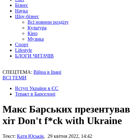
Бізнес
Наука
Шоу-бізнес
Всі новини розділу
Культура
Кіно
Музика
Спорт
Lifestyle
БЛОГИ ЧИТАЧІВ
СПЕЦТЕМА:
Війна в Ірані
ВСІ ТЕМИ
Вступ України в ЄС
Теракт в Барселоні
Макс Барських презентував
хіт Don't f*ck with Ukraine
Текст:
Катя Юськів
, 29 квітня 2022, 14:42