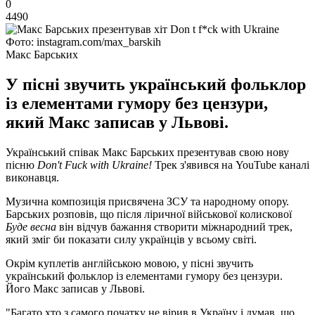
0
4490
Фото: instagram.com/max_barskih
Макс Барських
У пісні звучить український фольклор
із елементами гумору без цензури,
який Макс записав у Львові.
Український співак Макс Барських презентував свою нову
пісню
Don't Fuck with Ukraine!
Трек з'явився на YouTube каналі
виконавця.
Музична композиція присвячена ЗСУ та народному опору.
Барських розповів, що після ліричної військової колискової
Буде весна
він відчув бажання створити міжнародний трек,
який зміг би показати силу українців у всьому світі.
Окрім куплетів англійською мовою, у пісні звучить
український фольклор із елементами гумору без цензури.
Його Макс записав у Львові.
"Багато хто з самого початку не вірив в Україну і думав, що