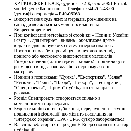
ХАРКІВСЬКЕ ШОСЕ, будинок 172-Б, офіс 208/1 E-mail:
sunlight@mediadim.com.ua
Телефон: 044-205-43-00
Ідентифікатор медіа – R40-06068
Використання будь-яких матеріалів, розміщених на
сайті, дозволяється за умови посилання на
Корреспондент.net.
При копіюванні матеріалів зі сторінки « Новини України
і світу» , для інтернет - видань - обов'язкове пряме
відкрите для пошукових систем гіперпосилання .
Посилання має бути розміщена в незалежності від
повного або часткового використання матеріалів.
Гіперпосилання ( для інтернет - видань) - повинна бути
розміщена в підзаголовку або в першому абзаці
матеріалу.
Новини з позначками "Думка", "Експертиза", "Заява",
"Регіони", "Гроші", "Влада", "Вибори", "Тест-драйв",
"Спецпроекти", "Промо" публікуються на правах
реклами.
Розділ Спецпроекти створюється спільно з
комерційними партнерами.
Будь яке копіювання, публікація, передрук, чи наступне
поширення інформації, що містить посилання на
"Інтерфакс-Україна", EPA / UPG, суворо забороняється.
Власник веб-сторінки в розділі Я-Корреспондент є автор
публікації.