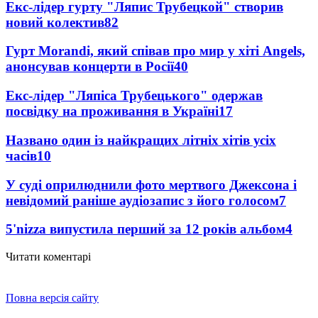
Екс-лідер гурту "Ляпис Трубецкой" створив
новий колектив
82
Гурт Morandi, який співав про мир у хіті Angels,
анонсував концерти в Росії
40
Екс-лідер "Ляпіса Трубецького" одержав
посвідку на проживання в Україні
17
Названо один із найкращих літніх хітів усіх
часів
10
У суді оприлюднили фото мертвого Джексона і
невідомий раніше аудіозапис з його голосом
7
5'nizza випустила перший за 12 років альбом
4
Читати коментарі
Повна версія сайту