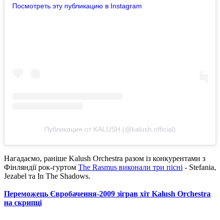
Посмотреть эту публикацию в Instagram
Публикация от KALUSH (@kalush.official)
Нагадаємо, раніше Kalush Orchestra разом із конкурентами з
Фінляндії рок-гуртом
The Rasmus виконали три пісні
- Stefania,
Jezabel та In The Shadows.
Переможець Євробачення-2009 зіграв хіт Kalush Orchestra
на скрипці