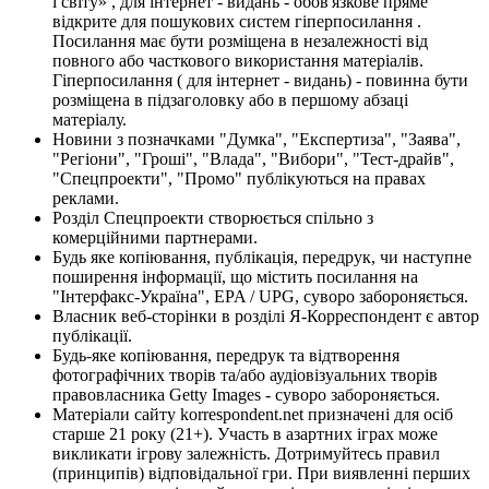
і світу» , для інтернет - видань - обов'язкове пряме
відкрите для пошукових систем гіперпосилання .
Посилання має бути розміщена в незалежності від
повного або часткового використання матеріалів.
Гіперпосилання ( для інтернет - видань) - повинна бути
розміщена в підзаголовку або в першому абзаці
матеріалу.
Новини з позначками "Думка", "Експертиза", "Заява",
"Регіони", "Гроші", "Влада", "Вибори", "Тест-драйв",
"Спецпроекти", "Промо" публікуються на правах
реклами.
Розділ Спецпроекти створюється спільно з
комерційними партнерами.
Будь яке копіювання, публікація, передрук, чи наступне
поширення інформації, що містить посилання на
"Інтерфакс-Україна", EPA / UPG, суворо забороняється.
Власник веб-сторінки в розділі Я-Корреспондент є автор
публікації.
Будь-яке копіювання, передрук та відтворення
фотографічних творів та/або аудіовізуальних творів
правовласника Getty Images - суворо забороняється.
Матеріали сайту korrespondent.net призначені для осіб
старше 21 року (21+). Участь в азартних іграх може
викликати ігрову залежність. Дотримуйтесь правил
(принципів) відповідальної гри. При виявленні перших