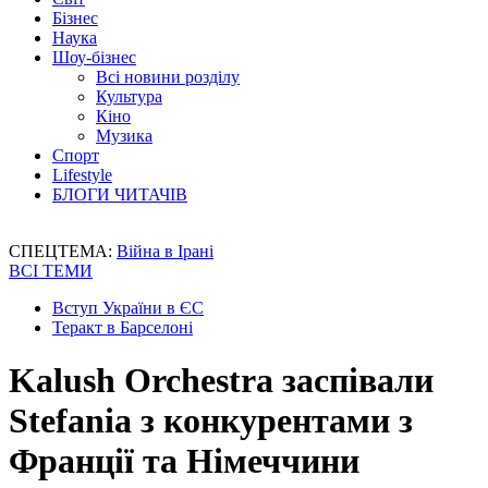
Бізнес
Наука
Шоу-бізнес
Всі новини розділу
Культура
Кіно
Музика
Спорт
Lifestyle
БЛОГИ ЧИТАЧІВ
СПЕЦТЕМА:
Війна в Ірані
ВСІ ТЕМИ
Вступ України в ЄС
Теракт в Барселоні
Kalush Orchestra заспівали
Stefania з конкурентами з
Франції та Німеччини