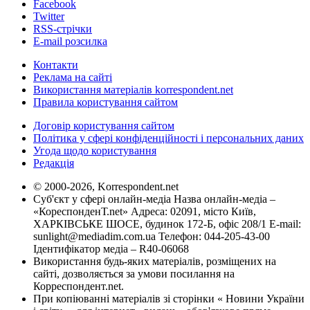
Facebook
Twitter
RSS-стрічки
E-mail розсилка
Контакти
Реклама на сайті
Використання матеріалів korrespondent.net
Правила користування сайтом
Договір користування сайтом
Політика у сфері конфіденційності і персональних даних
Угода щодо користування
Редакція
© 2000-2026, Korrespondent.net
Суб'єкт у сфері онлайн-медіа Назва онлайн-медіа –
«КореспонденТ.net» Адреса: 02091, місто Київ,
ХАРКІВСЬКЕ ШОСЕ, будинок 172-Б, офіс 208/1 E-mail:
sunlight@mediadim.com.ua
Телефон: 044-205-43-00
Ідентифікатор медіа – R40-06068
Використання будь-яких матеріалів, розміщених на
сайті, дозволяється за умови посилання на
Корреспондент.net.
При копіюванні матеріалів зі сторінки « Новини України