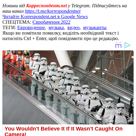
Новини від
Корреспондент.net
у Telegram. Підписуйтесь на
наш канал
https://t.me/korrespondentnet
Читайте Korrespondent.net в Google News
СПЕЦТЕМА:
Євробачення 2022
ТЕГИ:
Евровидение
,
музыка
,
видео
,
музыканты
Якщо ви помітили помилку, виділіть необхідний текст і
натисніть Ctrl + Enter, щоб повідомити про це редакцію.