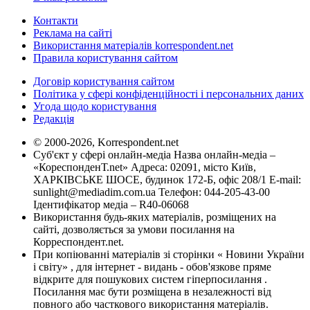
Контакти
Реклама на сайті
Використання матеріалів korrespondent.net
Правила користування сайтом
Договір користування сайтом
Політика у сфері конфіденційності і персональних даних
Угода щодо користування
Редакція
© 2000-2026, Korrespondent.net
Суб'єкт у сфері онлайн-медіа Назва онлайн-медіа –
«КореспонденТ.net» Адреса: 02091, місто Київ,
ХАРКІВСЬКЕ ШОСЕ, будинок 172-Б, офіс 208/1 E-mail:
sunlight@mediadim.com.ua
Телефон: 044-205-43-00
Ідентифікатор медіа – R40-06068
Використання будь-яких матеріалів, розміщених на
сайті, дозволяється за умови посилання на
Корреспондент.net.
При копіюванні матеріалів зі сторінки « Новини України
і світу» , для інтернет - видань - обов'язкове пряме
відкрите для пошукових систем гіперпосилання .
Посилання має бути розміщена в незалежності від
повного або часткового використання матеріалів.