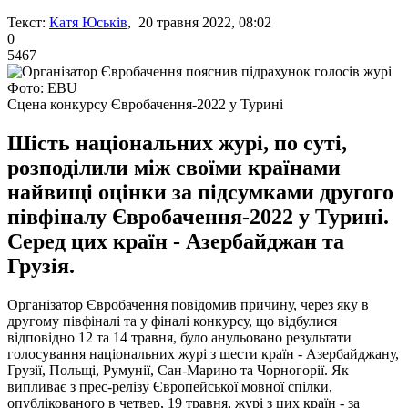
Текст:
Катя Юськів
, 20 травня 2022, 08:02
0
5467
Фото: EBU
Сцена конкурсу Євробачення-2022 у Турині
Шість національних журі, по суті,
розподілили між своїми країнами
найвищі оцінки за підсумками другого
півфіналу Євробачення-2022 у Турині.
Серед цих країн - Азербайджан та
Грузія.
Організатор Євробачення повідомив причину, через яку в
другому півфіналі та у фіналі конкурсу, що відбулися
відповідно 12 та 14 травня, було анульовано результати
голосування національних журі з шести країн - Азербайджану,
Грузії, Польщі, Румунії, Сан-Марино та Чорногорії. Як
випливає з прес-релізу Європейської мовної спілки,
опублікованого в четвер, 19 травня, журі з цих країн - за