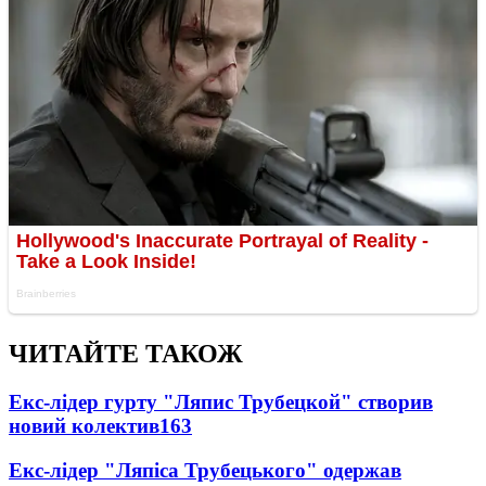
ЧИТАЙТЕ ТАКОЖ
Екс-лідер гурту "Ляпис Трубецкой" створив
новий колектив
163
Екс-лідер "Ляпіса Трубецького" одержав