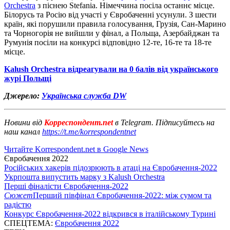
Orchestra
з піснею Stefania. Німеччина посіла останнє місце.
Білорусь та Росію від участі у Євробаченні усунули. З шести
країн, які порушили правила голосування, Грузія, Сан-Марино
та Чорногорія не вийшли у фінал, а Польща, Азербайджан та
Румунія посіли на конкурсі відповідно 12-те, 16-те та 18-те
місце.
Kalush Orchestra відреагували на 0 балів від українського
журі Польщі
Джерело:
Українська служба DW
Новини від
Корреспондент.net
в Telegram. Підписуйтесь на
наш канал
https://t.me/korrespondentnet
Читайте Korrespondent.net в Google News
Євробачення 2022
Російських хакерів підозрюють в атаці на Євробачення-2022
Укрпошта випустить марку з Kalush Orchestra
Перші фіналісти Євробачення-2022
Сюжет
Перший півфінал Євробачення-2022: між сумом та
радістю
Конкурс Євробачення-2022 відкрився в італійському Турині
СПЕЦТЕМА:
Євробачення 2022