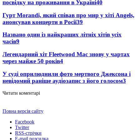
посвідку на проживання в Україні
40
Гурт Morandi, який співав про мир у хіті Angels,
анонсував концерти в Росії
39
Названо один із найкращих літніх хітів усіх
часів
9
Легендарний хіт Fleetwood Mac знову у чартах
через майже 50 років
4
У суді оприлюднили фото мертвого Джексона і
невідомий раніше аудіозапис з його голосом
3
Читати коментарі
Повна версія сайту
Facebook
Twitter
RSS-стрічки
E-mail розсилка