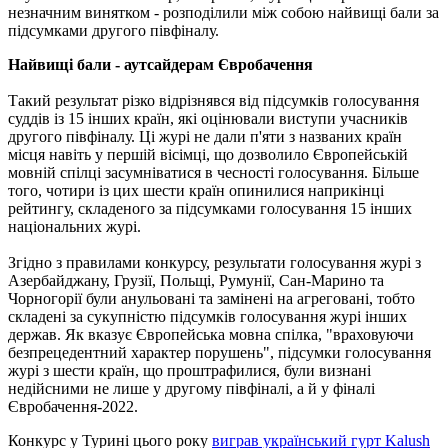
незначним винятком - розподілили між собою найвищі бали за
підсумками другого півфіналу.
Найвищі бали - аутсайдерам Євробачення
Такий результат різко відрізнявся від підсумків голосування
суддів із 15 інших країн, які оцінювали виступи учасників
другого півфіналу. Ці журі не дали п'яти з названих країн
місця навіть у першій вісімці, що дозволило Європейській
мовній спілці засумніватися в чесності голосування. Більше
того, чотири із цих шести країн опинилися наприкінці
рейтингу, складеного за підсумками голосування 15 інших
національних журі.
Згідно з правилами конкурсу, результати голосування журі з
Азербайджану, Грузії, Польщі, Румунії, Сан-Марино та
Чорногорії були анульовані та замінені на агреговані, тобто
складені за сукупністю підсумків голосування журі інших
держав. Як вказує Європейська мовна спілка, "враховуючи
безпрецедентний характер порушень", підсумки голосування
журі з шести країн, що проштрафилися, були визнані
недійсними не лише у другому півфіналі, а й у фіналі
Євробачення-2022.
Конкурс у Турині цього року
виграв український гурт Kalush