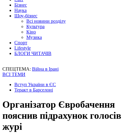
Бізнес
Наука
Шоу-бізнес
Всі новини розділу
Культура
Кіно
Музика
Спорт
Lifestyle
БЛОГИ ЧИТАЧІВ
СПЕЦТЕМА:
Війна в Ірані
ВСІ ТЕМИ
Вступ України в ЄС
Теракт в Барселоні
Організатор Євробачення
пояснив підрахунок голосів
журі