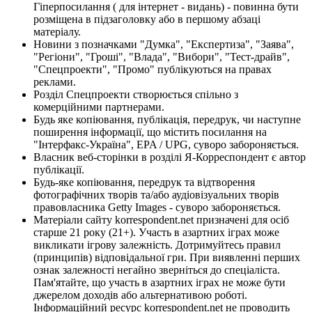
Гіперпосилання ( для інтернет - видань) - повинна бути
розміщена в підзаголовку або в першому абзаці
матеріалу.
Новини з позначками "Думка", "Експертиза", "Заява",
"Регіони", "Гроші", "Влада", "Вибори", "Тест-драйв",
"Спецпроекти", "Промо" публікуються на правах
реклами.
Розділ Спецпроекти створюється спільно з
комерційними партнерами.
Будь яке копіювання, публікація, передрук, чи наступне
поширення інформації, що містить посилання на
"Інтерфакс-Україна", EPA / UPG, суворо забороняється.
Власник веб-сторінки в розділі Я-Корреспондент є автор
публікації.
Будь-яке копіювання, передрук та відтворення
фотографічних творів та/або аудіовізуальних творів
правовласника Getty Images - суворо забороняється.
Матеріали сайту korrespondent.net призначені для осіб
старше 21 року (21+). Участь в азартних іграх може
викликати ігрову залежність. Дотримуйтесь правил
(принципів) відповідальної гри. При виявленні перших
ознак залежності негайно зверніться до спеціаліста.
Пам'ятайте, що участь в азартних іграх не може бути
джерелом доходів або альтернативою роботі.
Інформаційний ресурс korrespondent.net не проводить