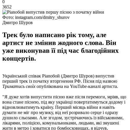
0
3652
Фото: instagram.com/dmitry_shurov
Дмитро Шуров
Трек було написано рік тому, але
артист не змінив жодного слова. Він
уже виконував її під час благодійних
концертів.
Український співак Pianoбой (Дмитро Шуров) випустив
перший трек із початку вторгнення РФ. Пісня під назвою
Триматись своїх
опублікована на YouTube-каналі артиста.
"Я дуже хотів випустити пісню вже після перемоги, мріяв, що
вона стане піснею, під яку українці повертатимуться додому і
відновлюватимуть країну. Перший місяць війни я навіть
думати не міг про музику, від неї розривало серце і одразу
душило сльозами. Але згодом, зустрічаючись із військовими,
лікарями, поліцією, комунальниками, людьми, які змушені
жити в метро і ховатися по бомбосховищах, я відчув,