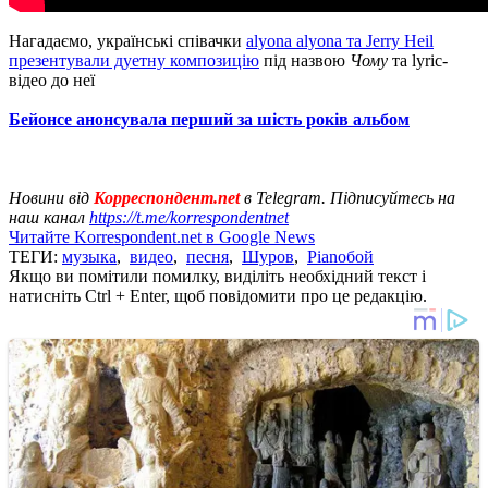
Нагадаємо, українські співачки
alyona alyona та Jerry Heil
презентували дуетну композицію
під назвою
Чому
та lyric-
відео до неї
Бейонсе анонсувала перший за шість років альбом
Новини від
Корреспондент.net
в Telegram. Підписуйтесь на
наш канал
https://t.me/korrespondentnet
Читайте Korrespondent.net в Google News
ТЕГИ:
музыка
,
видео
,
песня
,
Шуров
,
Pianoбой
Якщо ви помітили помилку, виділіть необхідний текст і
натисніть Ctrl + Enter, щоб повідомити про це редакцію.