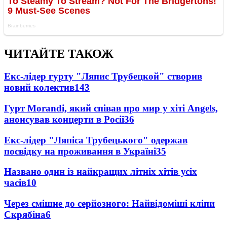
ЧИТАЙТЕ ТАКОЖ
Екс-лідер гурту "Ляпис Трубецкой" створив
новий колектив
143
Гурт Morandi, який співав про мир у хіті Angels,
анонсував концерти в Росії
36
Екс-лідер "Ляпіса Трубецького" одержав
посвідку на проживання в Україні
35
Названо один із найкращих літніх хітів усіх
часів
10
Через смішне до серйозного: Найвідоміші кліпи
Скрябіна
6