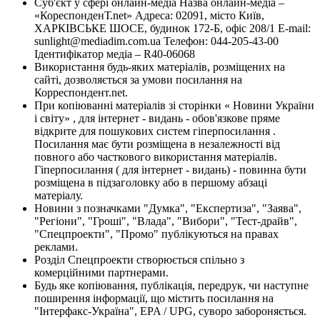
Суб'єкт у сфері онлайн-медіа Назва онлайн-медіа –
«КореспонденТ.net» Адреса: 02091, місто Київ,
ХАРКІВСЬКЕ ШОСЕ, будинок 172-Б, офіс 208/1 E-mail:
sunlight@mediadim.com.ua
Телефон: 044-205-43-00
Ідентифікатор медіа – R40-06068
Використання будь-яких матеріалів, розміщених на
сайті, дозволяється за умови посилання на
Корреспондент.net.
При копіюванні матеріалів зі сторінки « Новини України
і світу» , для інтернет - видань - обов'язкове пряме
відкрите для пошукових систем гіперпосилання .
Посилання має бути розміщена в незалежності від
повного або часткового використання матеріалів.
Гіперпосилання ( для інтернет - видань) - повинна бути
розміщена в підзаголовку або в першому абзаці
матеріалу.
Новини з позначками "Думка", "Експертиза", "Заява",
"Регіони", "Гроші", "Влада", "Вибори", "Тест-драйв",
"Спецпроекти", "Промо" публікуються на правах
реклами.
Розділ Спецпроекти створюється спільно з
комерційними партнерами.
Будь яке копіювання, публікація, передрук, чи наступне
поширення інформації, що містить посилання на
"Інтерфакс-Україна", EPA / UPG, суворо забороняється.