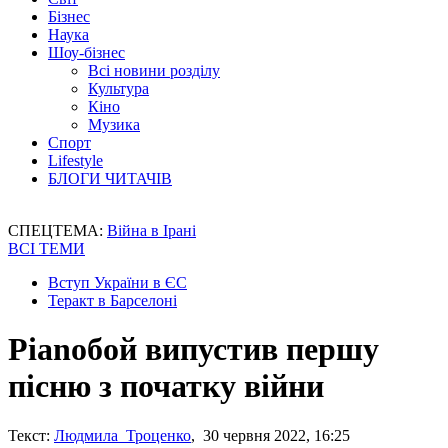
Бізнес
Наука
Шоу-бізнес
Всі новини розділу
Культура
Кіно
Музика
Спорт
Lifestyle
БЛОГИ ЧИТАЧІВ
СПЕЦТЕМА:
Війна в Ірані
ВСІ ТЕМИ
Вступ України в ЄС
Теракт в Барселоні
Pianoбой випустив першу
пісню з початку війни
Текст:
Людмила Троценко
, 30 червня 2022, 16:25