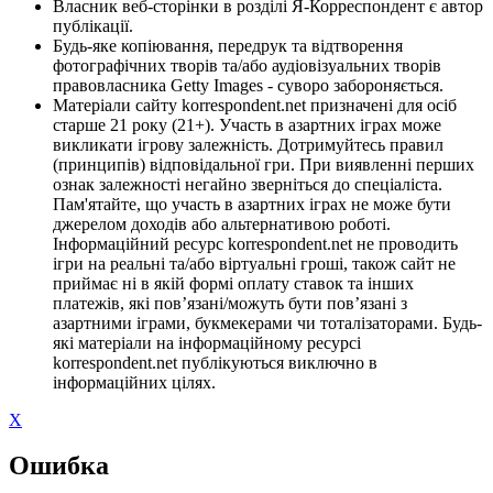
Власник веб-сторінки в розділі Я-Корреспондент є автор
публікації.
Будь-яке копіювання, передрук та відтворення
фотографічних творів та/або аудіовізуальних творів
правовласника Getty Images - суворо забороняється.
Матеріали сайту korrespondent.net призначені для осіб
старше 21 року (21+). Участь в азартних іграх може
викликати ігрову залежність. Дотримуйтесь правил
(принципів) відповідальної гри. При виявленні перших
ознак залежності негайно зверніться до спеціаліста.
Пам'ятайте, що участь в азартних іграх не може бути
джерелом доходів або альтернативою роботі.
Інформаційний ресурс korrespondent.net не проводить
ігри на реальні та/або віртуальні гроші, також сайт не
приймає ні в якій формі оплату ставок та інших
платежів, які пов’язані/можуть бути пов’язані з
азартними іграми, букмекерами чи тоталізаторами. Будь-
які матеріали на інформаційному ресурсі
korrespondent.net публікуються виключно в
інформаційних цілях.
X
Ошибка