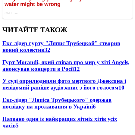
ЧИТАЙТЕ ТАКОЖ
Екс-лідер гурту "Ляпис Трубецкой" створив
новий колектив
32
Гурт Morandi, який співав про мир у хіті Angels,
анонсував концерти в Росії
12
У суді оприлюднили фото мертвого Джексона і
невідомий раніше аудіозапис з його голосом
10
Екс-лідер "Ляпіса Трубецького" одержав
посвідку на проживання в Україні
6
Названо один із найкращих літніх хітів усіх
часів
5