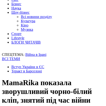
Бізнес
Наука
Шоу-бізнес
Всі новини розділу
Культура
Кіно
Музика
Спорт
Lifestyle
БЛОГИ ЧИТАЧІВ
СПЕЦТЕМА:
Війна в Ірані
ВСІ ТЕМИ
Вступ України в ЄС
Теракт в Барселоні
MamaRika показала
зворушливий чорно-білий
кліп, знятий під час війни