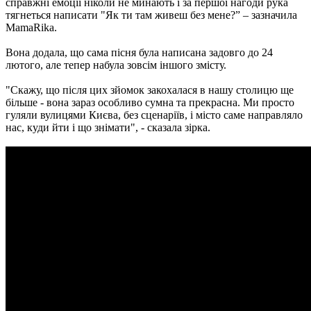
справжні емоції ніколи не минають і за першої нагоди рука
тягнеться написати "Як ти там живеш без мене?” – зазначила
MamaRika.
Вона додала, що сама пісня була написана задовго до 24
лютого, але тепер набула зовсім іншого змісту.
"Скажу, що після цих зйомок закохалася в нашу столицю ще
більше - вона зараз особливо сумна та прекрасна. Ми просто
гуляли вулицями Києва, без сценаріїв, і місто саме направляло
нас, куди йти і що знімати", - сказала зірка.