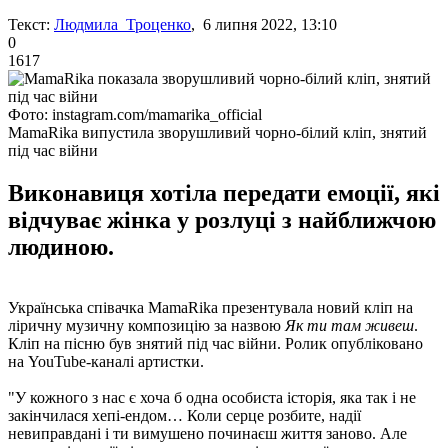
Текст:
Людмила Троценко
, 6 липня 2022, 13:10
0
1617
Фото: instagram.com/mamarika_official
MamaRika випустила зворушливий чорно-білий кліп, знятий
під час війни
Виконавиця хотіла передати емоції, які
відчуває жінка у розлуці з найближчою
людиною.
Українська співачка MamaRika презентувала новий кліп на
ліричну музичну композицію за назвою
Як ти там живеш
.
Кліп на пісню був знятий під час війни. Ролик опубліковано
на YouTube-каналі артистки.
"У кожного з нас є хоча б одна особиста історія, яка так і не
закінчилася хепі-ендом… Коли серце розбите, надії
невиправдані і ти вимушено починаєш життя заново. Але