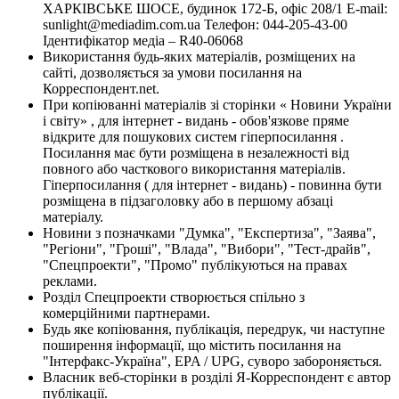
ХАРКІВСЬКЕ ШОСЕ, будинок 172-Б, офіс 208/1 E-mail:
sunlight@mediadim.com.ua
Телефон: 044-205-43-00
Ідентифікатор медіа – R40-06068
Використання будь-яких матеріалів, розміщених на
сайті, дозволяється за умови посилання на
Корреспондент.net.
При копіюванні матеріалів зі сторінки « Новини України
і світу» , для інтернет - видань - обов'язкове пряме
відкрите для пошукових систем гіперпосилання .
Посилання має бути розміщена в незалежності від
повного або часткового використання матеріалів.
Гіперпосилання ( для інтернет - видань) - повинна бути
розміщена в підзаголовку або в першому абзаці
матеріалу.
Новини з позначками "Думка", "Експертиза", "Заява",
"Регіони", "Гроші", "Влада", "Вибори", "Тест-драйв",
"Спецпроекти", "Промо" публікуються на правах
реклами.
Розділ Спецпроекти створюється спільно з
комерційними партнерами.
Будь яке копіювання, публікація, передрук, чи наступне
поширення інформації, що містить посилання на
"Інтерфакс-Україна", EPA / UPG, суворо забороняється.
Власник веб-сторінки в розділі Я-Корреспондент є автор
публікації.