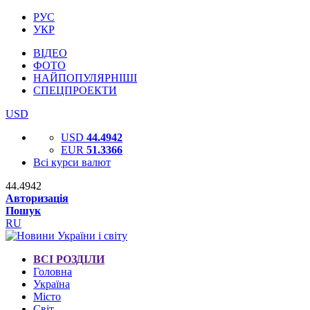
РУС
УКР
ВІДЕО
ФОТО
НАЙПОПУЛЯРНІШІ
СПЕЦПРОЕКТИ
USD
USD
44.4942
EUR
51.3366
Всі курси валют
44.4942
Авторизація
Пошук
RU
ВСІ РОЗДІЛИ
Головна
Україна
Місто
Світ