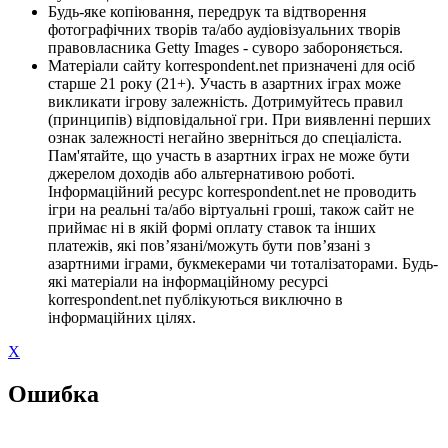
Будь-яке копіювання, передрук та відтворення
фотографічних творів та/або аудіовізуальних творів
правовласника Getty Images - суворо забороняється.
Матеріали сайту korrespondent.net призначені для осіб
старше 21 року (21+). Участь в азартних іграх може
викликати ігрову залежність. Дотримуйтесь правил
(принципів) відповідальної гри. При виявленні перших
ознак залежності негайно зверніться до спеціаліста.
Пам'ятайте, що участь в азартних іграх не може бути
джерелом доходів або альтернативою роботі.
Інформаційний ресурс korrespondent.net не проводить
ігри на реальні та/або віртуальні гроші, також сайт не
приймає ні в якій формі оплату ставок та інших
платежів, які пов’язані/можуть бути пов’язані з
азартними іграми, букмекерами чи тоталізаторами. Будь-
які матеріали на інформаційному ресурсі
korrespondent.net публікуються виключно в
інформаційних цілях.
X
Ошибка