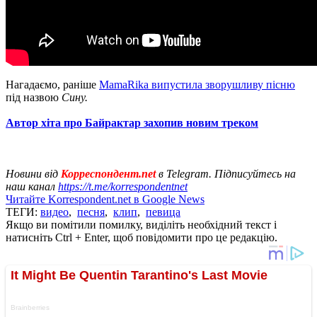
Нагадаємо, раніше
MamaRika випустила зворушливу пісню
під назвою
Сину.
Автор хіта про Байрактар захопив новим треком
Новини від
Корреспондент.net
в Telegram. Підписуйтесь на
наш канал
https://t.me/korrespondentnet
Читайте Korrespondent.net в Google News
ТЕГИ:
видео
,
песня
,
клип
,
певица
Якщо ви помітили помилку, виділіть необхідний текст і
натисніть Ctrl + Enter, щоб повідомити про це редакцію.