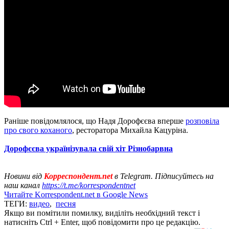
Раніше повідомлялося, що Надя Дорофєєва вперше
розповіла
про свого коханого
, ресторатора Михайла Кацуріна.
Дорофєєва українізувала свій хіт Різнобарвна
Новини від
Корреспондент.net
в Telegram. Підписуйтесь на
наш канал
https://t.me/korrespondentnet
Читайте Korrespondent.net в Google News
ТЕГИ:
видео
,
песня
Якщо ви помітили помилку, виділіть необхідний текст і
натисніть Ctrl + Enter, щоб повідомити про це редакцію.