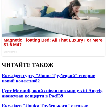
ЧИТАЙТЕ ТАКОЖ
Екс-лідер гурту "Ляпис Трубецкой" створив
новий колектив
82
Гурт Morandi, який співав про мир у хіті Angels,
анонсував концерти в Росії
39
Екс-лідер "Ляпіса Трубецького" одержав