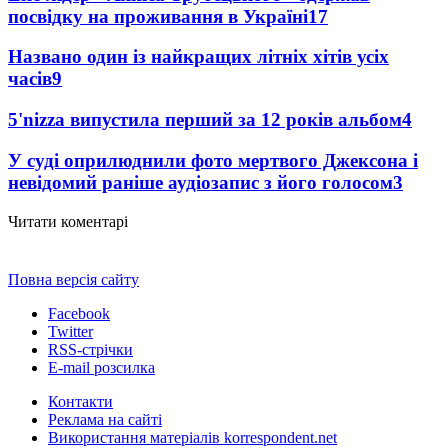
посвідку на проживання в Україні
17
Названо один із найкращих літніх хітів усіх
часів
9
5'nizza випустила перший за 12 років альбом
4
У суді оприлюднили фото мертвого Джексона і
невідомий раніше аудіозапис з його голосом
3
Читати коментарі
Повна версія сайту
Facebook
Twitter
RSS-стрічки
E-mail розсилка
Контакти
Реклама на сайті
Використання матеріалів korrespondent.net