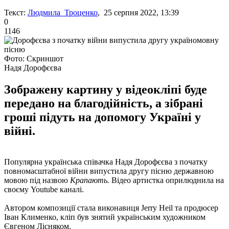
Текст:
Людмила Троценко
, 25 серпня 2022, 13:39
0
1146
Фото: Скриншот
Надя Дорофєєва
Зображену картину у відеокліпі буде
передано на благодійність, а зібрані
гроші підуть на допомогу Україні у
війні.
Популярна українська співачка Надя Дорофєєва з початку
повномасштабної війни випустила другу пісню державною
мовою під назвою
Крапають.
Відео артистка оприлюднила на
своєму Youtube каналі.
Автором композиції стала виконавиця Jerry Heil та продюсер
Іван Клименко, кліп був знятий українським художником
Євгеном Лісняком.