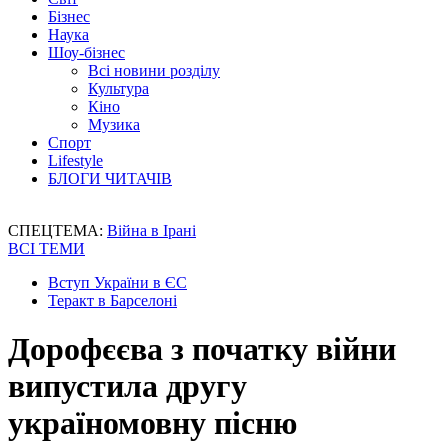
Бізнес
Наука
Шоу-бізнес
Всі новини розділу
Культура
Кіно
Музика
Спорт
Lifestyle
БЛОГИ ЧИТАЧІВ
СПЕЦТЕМА:
Війна в Ірані
ВСІ ТЕМИ
Вступ України в ЄС
Теракт в Барселоні
Дорофєєва з початку війни
випустила другу
україномовну пісню