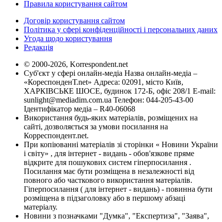
Правила користування сайтом
Договір користування сайтом
Політика у сфері конфіденційності і персональних даних
Угода щодо користування
Редакція
© 2000-2026, Korrespondent.net
Суб'єкт у сфері онлайн-медіа Назва онлайн-медіа –
«КореспонденТ.net» Адреса: 02091, місто Київ,
ХАРКІВСЬКЕ ШОСЕ, будинок 172-Б, офіс 208/1 E-mail:
sunlight@mediadim.com.ua
Телефон: 044-205-43-00
Ідентифікатор медіа – R40-06068
Використання будь-яких матеріалів, розміщених на
сайті, дозволяється за умови посилання на
Корреспондент.net.
При копіюванні матеріалів зі сторінки « Новини України
і світу» , для інтернет - видань - обов'язкове пряме
відкрите для пошукових систем гіперпосилання .
Посилання має бути розміщена в незалежності від
повного або часткового використання матеріалів.
Гіперпосилання ( для інтернет - видань) - повинна бути
розміщена в підзаголовку або в першому абзаці
матеріалу.
Новини з позначками "Думка", "Експертиза", "Заява",