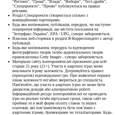
"Регіони", "Гроші", "Влада", "Вибори", "Тест-драйв",
"Спецпроекти", "Промо" публікуються на правах
реклами.
Розділ Спецпроекти створюється спільно з
комерційними партнерами.
Будь яке копіювання, публікація, передрук, чи наступне
поширення інформації, що містить посилання на
"Інтерфакс-Україна", EPA / UPG, суворо забороняється.
Власник веб-сторінки в розділі Я-Корреспондент є автор
публікації.
Будь-яке копіювання, передрук та відтворення
фотографічних творів та/або аудіовізуальних творів
правовласника Getty Images - суворо забороняється.
Матеріали сайту korrespondent.net призначені для осіб
старше 21 року (21+). Участь в азартних іграх може
викликати ігрову залежність. Дотримуйтесь правил
(принципів) відповідальної гри. При виявленні перших
ознак залежності негайно зверніться до спеціаліста.
Пам'ятайте, що участь в азартних іграх не може бути
джерелом доходів або альтернативою роботі.
Інформаційний ресурс korrespondent.net не проводить
ігри на реальні та/або віртуальні гроші, також сайт не
приймає ні в якій формі оплату ставок та інших
платежів, які пов’язані/можуть бути пов’язані з
азартними іграми, букмекерами чи тоталізаторами. Будь-