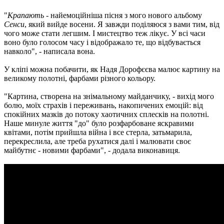
"
Крапають
- найемоційніша пісня з мого нового альбому
Сенси
, який вийде восени. Я завжди поділяюся з вами тим, від
чого може стати легшим. І мистецтво теж лікує. У всі часи
воно було голосом часу і відображало те, що відбувається
навколо", - написала вона.
У кліпі можна побачити, як Надя Дорофєєва малює картину на
великому полотні, фарбами різного кольору.
"Картина, створена на знімальному майданчику, - вихід мого
болю, моїх страхів і переживань, накопичених емоцій: від
спокійних мазків до потоку хаотичних сплесків на полотні.
Наше минуле життя "до" було розфарбоване яскравими
квітами, потім прийшла війна і все стерла, затьмарила,
перекреслила, але треба рухатися далі і малювати своє
майбутнє - новими фарбами", - додала виконавиця.