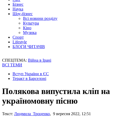
Бізнес
Наука
Шоу-бізнес
Всі новини розділу
Культура
Кіно
Музика
Спорт
Lifestyle
БЛОГИ ЧИТАЧІВ
СПЕЦТЕМА:
Війна в Ірані
ВСІ ТЕМИ
Вступ України в ЄС
Теракт в Барселоні
Полякова випустила кліп на
україномовну пісню
Текст:
Людмила Троценко
, 9 вересня 2022, 12:51