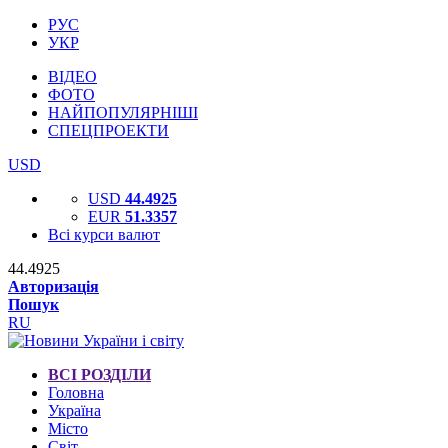
РУС
УКР
ВІДЕО
ФОТО
НАЙПОПУЛЯРНІШІ
СПЕЦПРОЕКТИ
USD
USD
44.4925
EUR
51.3357
Всі курси валют
44.4925
Авторизація
Пошук
RU
ВСІ РОЗДІЛИ
Головна
Україна
Місто
Світ