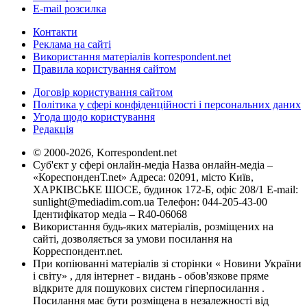
E-mail розсилка
Контакти
Реклама на сайті
Використання матеріалів korrespondent.net
Правила користування сайтом
Договір користування сайтом
Політика у сфері конфіденційності і персональних даних
Угода щодо користування
Редакція
© 2000-2026, Korrespondent.net
Суб'єкт у сфері онлайн-медіа Назва онлайн-медіа –
«КореспонденТ.net» Адреса: 02091, місто Київ,
ХАРКІВСЬКЕ ШОСЕ, будинок 172-Б, офіс 208/1 E-mail:
sunlight@mediadim.com.ua
Телефон: 044-205-43-00
Ідентифікатор медіа – R40-06068
Використання будь-яких матеріалів, розміщених на
сайті, дозволяється за умови посилання на
Корреспондент.net.
При копіюванні матеріалів зі сторінки « Новини України
і світу» , для інтернет - видань - обов'язкове пряме
відкрите для пошукових систем гіперпосилання .
Посилання має бути розміщена в незалежності від