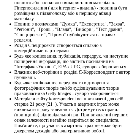
повного або часткового використання матеріалів.
Гіперпосилання ( для інтернет - видань) - повинна бути
розміщена в підзаголовку або в першому абзаці
матеріалу.
Новини з позначками "Думка", "Експертиза", "Заява",
"Регіони", "Гроші", "Влада", "Вибори", "Тест-драйв",
"Спецпроекти", "Промо" публікуються на правах
реклами.
Розділ Спецпроекти створюється спільно з
комерційними партнерами.
Будь яке копіювання, публікація, передрук, чи наступне
поширення інформації, що містить посилання на
"Інтерфакс-Україна", EPA / UPG, суворо забороняється.
Власник веб-сторінки в розділі Я-Корреспондент є автор
публікації.
Будь-яке копіювання, передрук та відтворення
фотографічних творів та/або аудіовізуальних творів
правовласника Getty Images - суворо забороняється.
Матеріали сайту korrespondent.net призначені для осіб
старше 21 року (21+). Участь в азартних іграх може
викликати ігрову залежність. Дотримуйтесь правил
(принципів) відповідальної гри. При виявленні перших
ознак залежності негайно зверніться до спеціаліста.
Пам'ятайте, що участь в азартних іграх не може бути
джерелом доходів або альтернативою роботі.