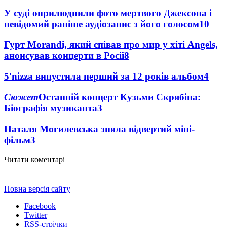
У суді оприлюднили фото мертвого Джексона і
невідомий раніше аудіозапис з його голосом
10
Гурт Morandi, який співав про мир у хіті Angels,
анонсував концерти в Росії
8
5'nizza випустила перший за 12 років альбом
4
Сюжет
Останній концерт Кузьми Скрябіна:
Біографія музиканта
3
Наталя Могилевська зняла відвертий міні-
фільм
3
Читати коментарі
Повна версія сайту
Facebook
Twitter
RSS-стрічки