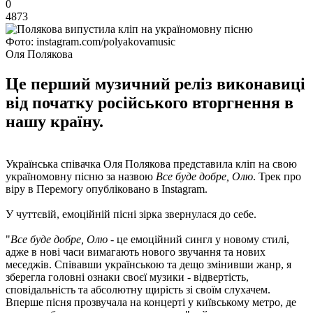
0
4873
Фото: instagram.com/polyakovamusic
Оля Полякова
Це перший музичний реліз виконавиці
від початку російського вторгнення в
нашу країну.
Українська співачка Оля Полякова представила кліп на свою
україномовну пісню за назвою
Все буде добре, Олю
. Трек про
віру в Перемогу опубліковано в Instagram.
У чуттєвій, емоційній пісні зірка звернулася до себе.
"
Все буде добре, Олю
- це емоційний сингл у новому стилі,
адже в нові часи вимагають нового звучання та нових
меседжів. Співавши українською та дещо змінивши жанр, я
зберегла головні ознаки своєї музики - відвертість,
сповідальність та абсолютну щирість зі своїм слухачем.
Вперше пісня прозвучала на концерті у київському метро, ​​де