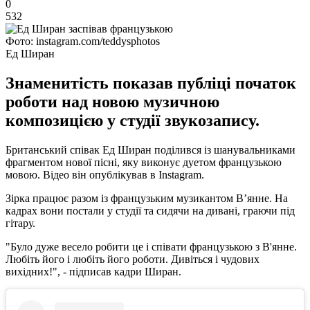
0
532
Фото: instagram.com/teddysphotos
Ед Ширан
Знаменитість показав публіці початок
роботи над новою музичною
композицією у студії звукозапису.
Британський співак Ед Ширан поділився із шанувальниками
фрагментом нової пісні, яку виконує дуетом французькою
мовою. Відео він опублікував в Instagram.
Зірка працює разом із французьким музикантом В’янне. На
кадрах вони постали у студії та сидячи на дивані, граючи під
гітару.
"Було дуже весело робити це і співати французькою з В'янне.
Любіть його і любіть його роботи. Дивіться і чудових
вихідних!", - підписав кадри Ширан.