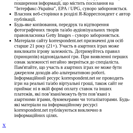
поширення інформації, що містить посилання на
"Інтерфакс-Україна", EPA / UPG, суворо забороняється.
Власник веб-сторінки в розділі Я-Корреспондент є автор
публікації.
Будь-яке копіювання, передрук та відтворення
фотографічних творів та/або аудіовізуальних творів
правовласника Getty Images - суворо забороняється.
Матеріали сайту korrespondent.net призначені для осіб
старше 21 року (21+). Участь в азартних іграх може
викликати ігрову залежність. Дотримуйтесь правил
(принципів) відповідальної гри. При виявленні перших
ознак залежності негайно зверніться до спеціаліста.
Пам'ятайте, що участь в азартних іграх не може бути
джерелом доходів або альтернативою роботі.
Інформаційний ресурс korrespondent.net не проводить
ігри на реальні та/або віртуальні гроші, також сайт не
приймає ні в якій формі оплату ставок та інших
платежів, які пов’язані/можуть бути пов’язані з
азартними іграми, букмекерами чи тоталізаторами. Будь-
які матеріали на інформаційному ресурсі
korrespondent.net публікуються виключно в
інформаційних цілях.
X