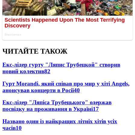
ЧИТАЙТЕ ТАКОЖ
Екс-лідер гурту "Ляпис Трубецкой" створив
новий колектив
82
Гурт Morandi, який співав про мир у хіті Angels,
анонсував концерти в Росії
40
Екс-лідер "Ляпіса Трубецького" одержав
посвідку на проживання в Україні
17
Названо один із найкращих літніх хітів усіх
часів
10