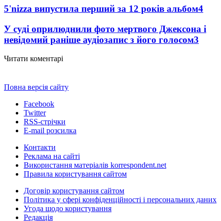
5'nizza випустила перший за 12 років альбом
4
У суді оприлюднили фото мертвого Джексона і
невідомий раніше аудіозапис з його голосом
3
Читати коментарі
Повна версія сайту
Facebook
Twitter
RSS-стрічки
E-mail розсилка
Контакти
Реклама на сайті
Використання матеріалів korrespondent.net
Правила користування сайтом
Договір користування сайтом
Політика у сфері конфіденційності і персональних даних
Угода щодо користування
Редакція