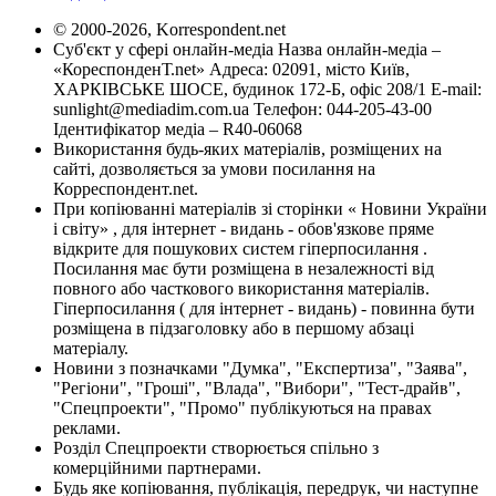
© 2000-2026, Korrespondent.net
Суб'єкт у сфері онлайн-медіа Назва онлайн-медіа –
«КореспонденТ.net» Адреса: 02091, місто Київ,
ХАРКІВСЬКЕ ШОСЕ, будинок 172-Б, офіс 208/1 E-mail:
sunlight@mediadim.com.ua
Телефон: 044-205-43-00
Ідентифікатор медіа – R40-06068
Використання будь-яких матеріалів, розміщених на
сайті, дозволяється за умови посилання на
Корреспондент.net.
При копіюванні матеріалів зі сторінки « Новини України
і світу» , для інтернет - видань - обов'язкове пряме
відкрите для пошукових систем гіперпосилання .
Посилання має бути розміщена в незалежності від
повного або часткового використання матеріалів.
Гіперпосилання ( для інтернет - видань) - повинна бути
розміщена в підзаголовку або в першому абзаці
матеріалу.
Новини з позначками "Думка", "Експертиза", "Заява",
"Регіони", "Гроші", "Влада", "Вибори", "Тест-драйв",
"Спецпроекти", "Промо" публікуються на правах
реклами.
Розділ Спецпроекти створюється спільно з
комерційними партнерами.
Будь яке копіювання, публікація, передрук, чи наступне