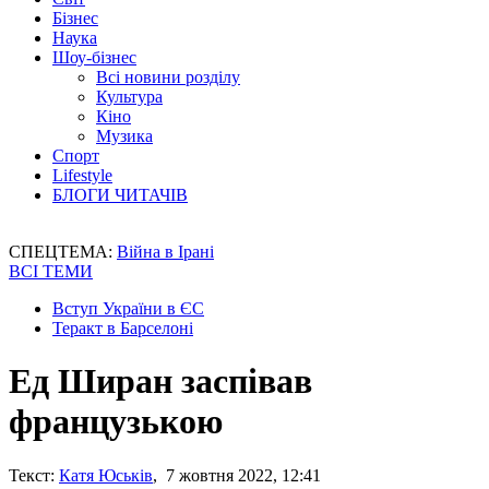
Бізнес
Наука
Шоу-бізнес
Всі новини розділу
Культура
Кіно
Музика
Спорт
Lifestyle
БЛОГИ ЧИТАЧІВ
СПЕЦТЕМА:
Війна в Ірані
ВСІ ТЕМИ
Вступ України в ЄС
Теракт в Барселоні
Ед Ширан заспівав
французькою
Текст:
Катя Юськів
, 7 жовтня 2022, 12:41