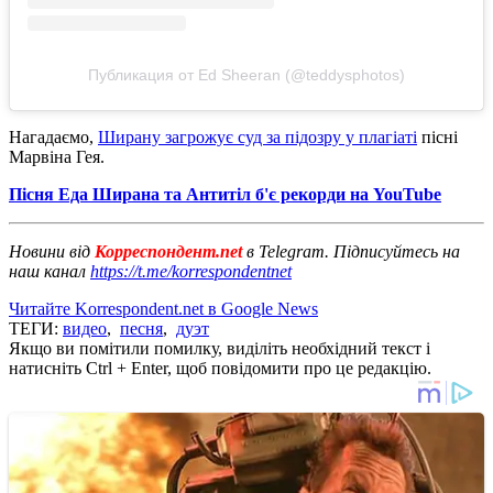
Публикация от Ed Sheeran (@teddysphotos)
Нагадаємо,
Ширану загрожує суд за підозру у плагіаті
пісні
Марвіна Гея.
Пісня Еда Ширана та Антитіл б'є рекорди на YouTube
Новини від
Корреспондент.net
в Telegram. Підписуйтесь на
наш канал
https://t.me/korrespondentnet
Читайте Korrespondent.net в Google News
ТЕГИ:
видео
,
песня
,
дуэт
Якщо ви помітили помилку, виділіть необхідний текст і
натисніть Ctrl + Enter, щоб повідомити про це редакцію.