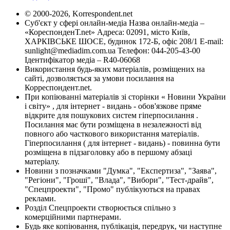
© 2000-2026, Korrespondent.net
Суб'єкт у сфері онлайн-медіа Назва онлайн-медіа –
«КореспонденТ.net» Адреса: 02091, місто Київ,
ХАРКІВСЬКЕ ШОСЕ, будинок 172-Б, офіс 208/1 E-mail:
sunlight@mediadim.com.ua
Телефон: 044-205-43-00
Ідентифікатор медіа – R40-06068
Використання будь-яких матеріалів, розміщених на
сайті, дозволяється за умови посилання на
Корреспондент.net.
При копіюванні матеріалів зі сторінки « Новини України
і світу» , для інтернет - видань - обов'язкове пряме
відкрите для пошукових систем гіперпосилання .
Посилання має бути розміщена в незалежності від
повного або часткового використання матеріалів.
Гіперпосилання ( для інтернет - видань) - повинна бути
розміщена в підзаголовку або в першому абзаці
матеріалу.
Новини з позначками "Думка", "Експертиза", "Заява",
"Регіони", "Гроші", "Влада", "Вибори", "Тест-драйв",
"Спецпроекти", "Промо" публікуються на правах
реклами.
Розділ Спецпроекти створюється спільно з
комерційними партнерами.
Будь яке копіювання, публікація, передрук, чи наступне