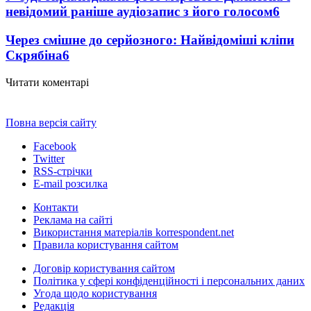
невідомий раніше аудіозапис з його голосом
6
Через смішне до серйозного: Найвідоміші кліпи
Скрябіна
6
Читати коментарі
Повна версія сайту
Facebook
Twitter
RSS-стрічки
E-mail розсилка
Контакти
Реклама на сайті
Використання матеріалів korrespondent.net
Правила користування сайтом
Договір користування сайтом
Політика у сфері конфіденційності і персональних даних
Угода щодо користування
Редакція