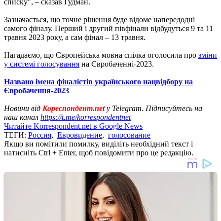
списку", – сказав Гудман.
Зазначається, що точне рішення буде відоме напередодні
самого фіналу. Перший і другий півфінали відбудуться 9 та 11
травня 2023 року, а сам фінал – 13 травня.
Нагадаємо, що Європейська мовна спілка оголосила про
зміни
у системі голосування
на Євробаченні-2023.
Названо імена фіналістів українського нацвідбору на
Євробачення-2023
Новини від
Кореспондент.net
у Telegram. Підписуйтесь на
наш канал
https://t.me/korrespondentnet
Читайте Korrespondent.net в Google News
ТЕГИ:
Россия
,
Евровидение
,
голосование
Якщо ви помітили помилку, виділіть необхідний текст і
натисніть Ctrl + Enter, щоб повідомити про це редакцію.