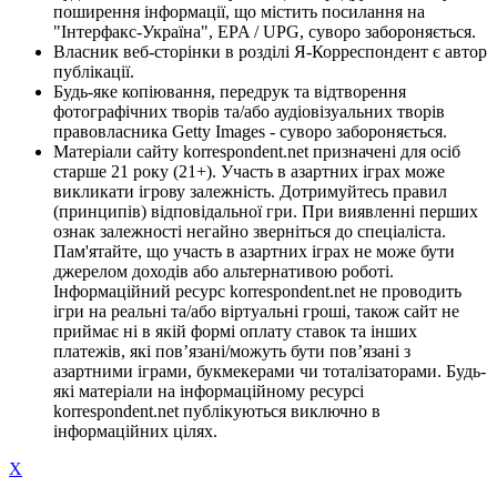
поширення інформації, що містить посилання на
"Інтерфакс-Україна", EPA / UPG, суворо забороняється.
Власник веб-сторінки в розділі Я-Корреспондент є автор
публікації.
Будь-яке копіювання, передрук та відтворення
фотографічних творів та/або аудіовізуальних творів
правовласника Getty Images - суворо забороняється.
Матеріали сайту korrespondent.net призначені для осіб
старше 21 року (21+). Участь в азартних іграх може
викликати ігрову залежність. Дотримуйтесь правил
(принципів) відповідальної гри. При виявленні перших
ознак залежності негайно зверніться до спеціаліста.
Пам'ятайте, що участь в азартних іграх не може бути
джерелом доходів або альтернативою роботі.
Інформаційний ресурс korrespondent.net не проводить
ігри на реальні та/або віртуальні гроші, також сайт не
приймає ні в якій формі оплату ставок та інших
платежів, які пов’язані/можуть бути пов’язані з
азартними іграми, букмекерами чи тоталізаторами. Будь-
які матеріали на інформаційному ресурсі
korrespondent.net публікуються виключно в
інформаційних цілях.
X