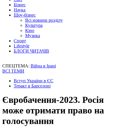
Бізнес
Наука
Шоу-бізнес
Всі новини розділу
Культура
Кіно
Музика
Спорт
Lifestyle
БЛОГИ ЧИТАЧІВ
СПЕЦТЕМА:
Війна в Ірані
ВСІ ТЕМИ
Вступ України в ЄС
Теракт в Барселоні
Євробачення-2023. Росія
може отримати право на
голосування