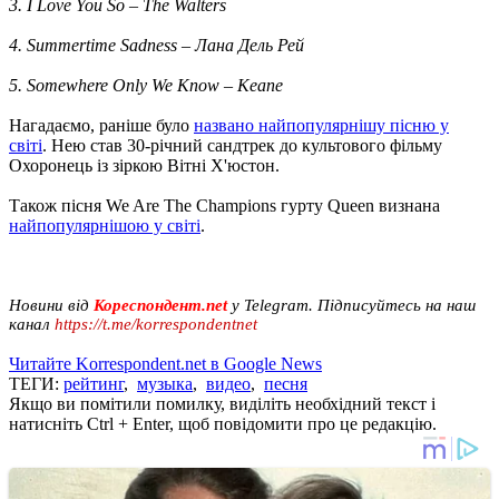
3. I Love You So – The Walters
4. Summertime Sadness – Лана Дель Рей
5. Somewhere Only We Know – Keane
Нагадаємо, раніше було
названо найпопулярнішу пісню у
світі
. Нею став 30-річний сандтрек до культового фільму
Охоронець із зіркою Вітні Х'юстон.
Також пісня We Are The Champions гурту Queen визнана
найпопулярнішою у світі
.
Новини від
Кореспондент.net
у Telegram. Підписуйтесь на наш
канал
https://t.me/korrespondentnet
Читайте Korrespondent.net в Google News
ТЕГИ:
рейтинг
,
музыка
,
видео
,
песня
Якщо ви помітили помилку, виділіть необхідний текст і
натисніть Ctrl + Enter, щоб повідомити про це редакцію.