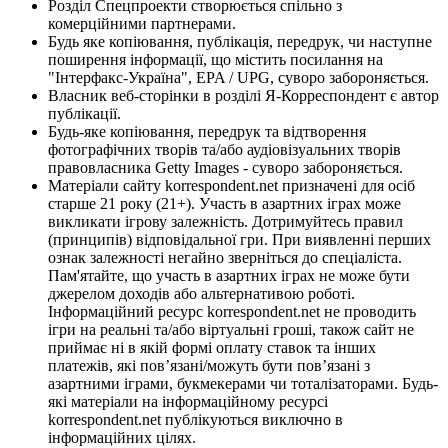
Розділ Спецпроекти створюється спільно з
комерційними партнерами.
Будь яке копіювання, публікація, передрук, чи наступне
поширення інформації, що містить посилання на
"Інтерфакс-Україна", EPA / UPG, суворо забороняється.
Власник веб-сторінки в розділі Я-Корреспондент є автор
публікації.
Будь-яке копіювання, передрук та відтворення
фотографічних творів та/або аудіовізуальних творів
правовласника Getty Images - суворо забороняється.
Матеріали сайту korrespondent.net призначені для осіб
старше 21 року (21+). Участь в азартних іграх може
викликати ігрову залежність. Дотримуйтесь правил
(принципів) відповідальної гри. При виявленні перших
ознак залежності негайно зверніться до спеціаліста.
Пам'ятайте, що участь в азартних іграх не може бути
джерелом доходів або альтернативою роботі.
Інформаційний ресурс korrespondent.net не проводить
ігри на реальні та/або віртуальні гроші, також сайт не
приймає ні в якій формі оплату ставок та інших
платежів, які пов’язані/можуть бути пов’язані з
азартними іграми, букмекерами чи тоталізаторами. Будь-
які матеріали на інформаційному ресурсі
korrespondent.net публікуються виключно в
інформаційних цілях.