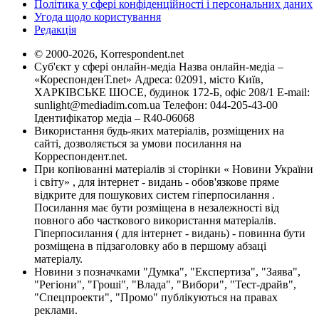
Політика у сфері конфіденційності і персональних даних
Угода щодо користування
Редакція
© 2000-2026, Korrespondent.net
Суб'єкт у сфері онлайн-медіа Назва онлайн-медіа –
«КореспонденТ.net» Адреса: 02091, місто Київ,
ХАРКІВСЬКЕ ШОСЕ, будинок 172-Б, офіс 208/1 E-mail:
sunlight@mediadim.com.ua
Телефон: 044-205-43-00
Ідентифікатор медіа – R40-06068
Використання будь-яких матеріалів, розміщених на
сайті, дозволяється за умови посилання на
Корреспондент.net.
При копіюванні матеріалів зі сторінки « Новини України
і світу» , для інтернет - видань - обов'язкове пряме
відкрите для пошукових систем гіперпосилання .
Посилання має бути розміщена в незалежності від
повного або часткового використання матеріалів.
Гіперпосилання ( для інтернет - видань) - повинна бути
розміщена в підзаголовку або в першому абзаці
матеріалу.
Новини з позначками "Думка", "Експертиза", "Заява",
"Регіони", "Гроші", "Влада", "Вибори", "Тест-драйв",
"Спецпроекти", "Промо" публікуються на правах
реклами.