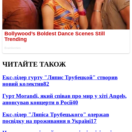
ЧИТАЙТЕ ТАКОЖ
Екс-лідер гурту "Ляпис Трубецкой" створив
новий колектив
82
Гурт Morandi, який співав про мир у хіті Angels,
анонсував концерти в Росії
40
Екс-лідер "Ляпіса Трубецького" одержав
посвідку на проживання в Україні
17