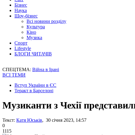
Бізнес
Наука
Шоу-бізнес
Всі новини розділу
Культура
Кіно
Музика
Спорт
Lifestyle
БЛОГИ ЧИТАЧІВ
СПЕЦТЕМА:
Війна в Ірані
ВСІ ТЕМИ
Вступ України в ЄС
Теракт в Барселоні
Музиканти з Чехії представил
Текст:
Катя Юськів
, 30 січня 2023, 14:57
0
1115