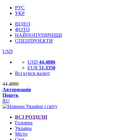
РУС
УКР
ВІДЕО
ФОТО
НАЙПОПУЛЯРНІШІ
СПЕЦПРОЕКТИ
USD
USD
44.4886
EUR
51.3350
Всі курси валют
44.4886
Авторизація
Пошук
RU
ВСІ РОЗДІЛИ
Головна
Україна
Місто
Світ