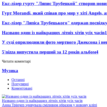
Екс-лідер гурту "Ляпис Трубецкой" створив нови
Гурт Morandi, який співав про мир у хіті Angels, 
Екс-лідер "Ляпіса Трубецького" одержав посвідк
Названо один із найкращих літніх хітів усіх часів
1
У суді оприлюднили фото мертвого Джексона і нев
5'nizza випустила перший за 12 років альбом
4
Читати коментарі
Музика
Останні
Популярні
Коментовані
Названо один із найкращих літніх хітів усіх часів
Анна Трінчер здивувала сміливим образом у новому кліпі