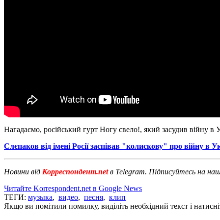
Нагадаємо, російський гурт Ногу свело!, який засудив війну в 
Слєпаков від імені Росії заспівав "колискову" про війну в У
Новини від
Корреспондент.net
в Telegram. Підписуйтесь на на
Читайте Korrespondent.net в Google News
ТЕГИ:
музыка
,
видео
,
песня
,
клип
Якщо ви помітили помилку, виділіть необхідний текст і натисніт