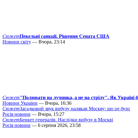
Сюжет
Пекельні санкції. Рішення Сената США
Новини світу
— Вчора, 23:14
Сюжет
"Полювати на лучника, а не на стрілу". Як Україні 
Новини України
— Вчора, 16:36
Сюжет
Загадковий звук вибуху налякав Москву: що це було
Росія новини
— Вчора, 15:27
Сюжет
Бенкет генералів. Наслідки вибуху в Москві
Росія новини
— 6 серпня 2026, 23:58