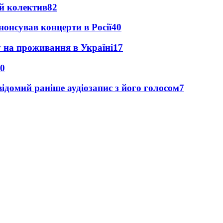
й колектив
82
анонсував концерти в Росії
40
у на проживання в Україні
17
0
ідомий раніше аудіозапис з його голосом
7