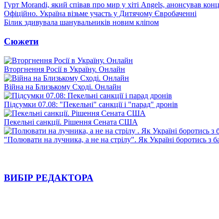
Гурт Morandi, який співав про мир у хіті Angels, анонсував конц
Офіційно. Україна візьме участь у Дитячому Євробаченні
Білик здивувала шанувальників новим кліпом
Сюжети
Вторгнення Росії в Україну. Онлайн
Війна на Близькому Сході. Онлайн
Підсумки 07.08: "Пекельні" санкції і "парад" дронів
Пекельні санкції. Рішення Сената США
"Полювати на лучника, а не на стрілу". Як Україні боротись з 
ВИБІР РЕДАКТОРА