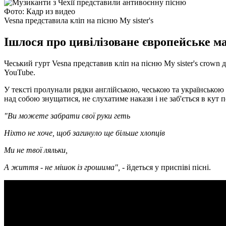
Фото: Кадр из видео
Vesna представила кліп на пісню My sister's
Ішлося про цивілізоване європейське ма
Чеський гурт Vesna представив кліп на пісню My sister's crown
YouTube.
У тексті пролунали рядки англійською, чеською та українською 
над собою знущатися, не слухатиме накази і не заб'ється в кут 
"Ви можете забрати свої руки геть
Ніхто не хоче, щоб загинуло ще більше хлопців
Ми не твої ляльки,
А життя - не мішок із грошима",
- йдеться у приспіві пісні.