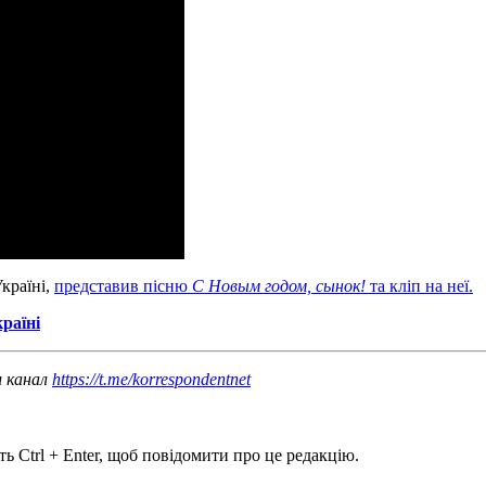
Україні,
представив пісню
С Новым годом, сынок!
та кліп на неї.
країні
ш канал
https://t.me/korrespondentnet
ь Ctrl + Enter, щоб повідомити про це редакцію.