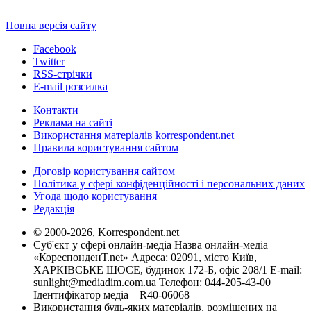
Повна версія сайту
Facebook
Twitter
RSS-стрічки
E-mail розсилка
Контакти
Реклама на сайті
Використання матеріалів korrespondent.net
Правила користування сайтом
Договір користування сайтом
Політика у сфері конфіденційності і персональних даних
Угода щодо користування
Редакція
© 2000-2026, Korrespondent.net
Суб'єкт у сфері онлайн-медіа Назва онлайн-медіа –
«КореспонденТ.net» Адреса: 02091, місто Київ,
ХАРКІВСЬКЕ ШОСЕ, будинок 172-Б, офіс 208/1 E-mail:
sunlight@mediadim.com.ua
Телефон: 044-205-43-00
Ідентифікатор медіа – R40-06068
Використання будь-яких матеріалів, розміщених на