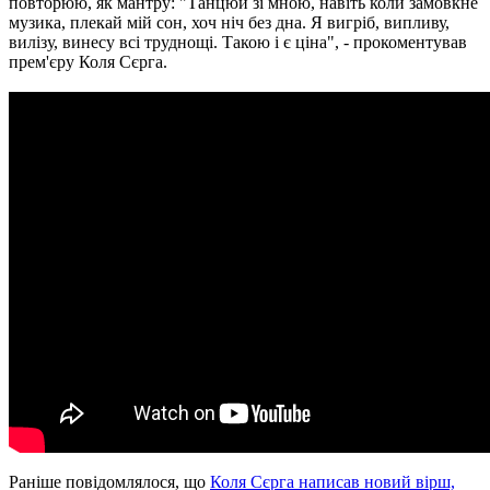
повторюю, як мантру: "Танцюй зі мною, навіть коли замовкне
музика, плекай мій сон, хоч ніч без дна. Я вигріб, випливу,
вилізу, винесу всі труднощі. Такою і є ціна", - прокоментував
прем'єру Коля Сєрга.
Раніше повідомлялося, що
Коля Сєрга написав новий вірш,