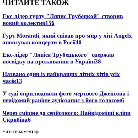
ЧИТАЙТЕ ТАКОЖ
Екс-лідер гурту "Ляпис Трубецкой" створив
новий колектив
156
Гурт Morandi, який співав про мир у хіті Angels,
анонсував концерти в Росії
40
Екс-лідер "Ляпіса Трубецького" одержав
посвідку на проживання в Україні
38
Названо один із найкращих літніх хітів усіх
часів
13
У суді оприлюднили фото мертвого Джексона і
невідомий раніше аудіозапис з його голосом
6
Через смішне до серйозного: Найвідоміші кліпи
Скрябіна
6
Читати коментарі