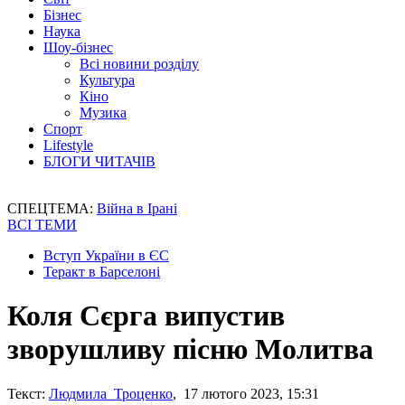
Бізнес
Наука
Шоу-бізнес
Всі новини розділу
Культура
Кіно
Музика
Спорт
Lifestyle
БЛОГИ ЧИТАЧІВ
СПЕЦТЕМА:
Війна в Ірані
ВСІ ТЕМИ
Вступ України в ЄС
Теракт в Барселоні
Коля Сєрга випустив
зворушливу пісню Молитва
Текст:
Людмила Троценко
, 17 лютого 2023, 15:31