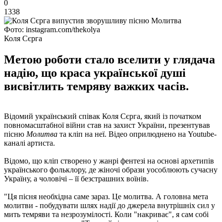
0
1338
Фото: instagram.com/thekolya
Коля Сєрга
Метою роботи стало вселити у глядача
надію, що краса української душі
висвітлить темряву важких часів.
Відомий український співак Коля Сєрга, який із початком
повномасштабної війни став на захист України, презентував
пісню
Молитва
та кліп на неї. Відео оприлюднено на Youtube-
каналі артиста.
Відомо, що кліп створено у жанрі фентезі на основі архетипів
українського фольклору, де жіночі образи уособлюють сучасну
Україну, а чоловічі – її безстрашних воїнів.
"Ця пісня необхідна саме зараз. Це молитва. А головна мета
молитви - побудувати шлях надії до джерела внутрішніх сил у
мить темряви та незрозумілості. Коли "накриває", я сам собі