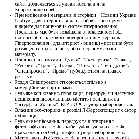
сайті, дозволяється за умови посилання на
Корреспондент.net.
При копіюванні матеріалів зі сторінки « Новини України
і світу» , для інтернет - видань - обов'язкове пряме
відкрите для пошукових систем гіперпосилання .
Посилання має бути розміщена в незалежності від
повного або часткового використання матеріалів.
Гіперпосилання ( для інтернет - видань) - повинна бути
розміщена в підзаголовку або в першому абзаці
матеріалу.
Новини з позначками "Думка", "Експертиза", "Заява",
"Регіони", "Гроші", "Влада", "Вибори", "Тест-драйв",
"Спецпроекти", "Промо" публікуються на правах
реклами.
Розділ Спецпроекти створюється спільно з
комерційними партнерами.
Будь яке копіювання, публікація, передрук, чи наступне
поширення інформації, що містить посилання на
"Інтерфакс-Україна", EPA / UPG, суворо забороняється.
Власник веб-сторінки в розділі Я-Корреспондент є автор
публікації.
Будь-яке копіювання, передрук та відтворення
фотографічних творів та/або аудіовізуальних творів
правовласника Getty Images - суворо забороняється.
Матеріали сайту korrespondent.net призначені для осіб