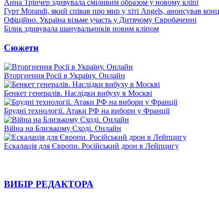
Анна Трінчер здивувала сміливим образом у новому кліпі
Гурт Morandi, який співав про мир у хіті Angels, анонсував конц
Офіційно. Україна візьме участь у Дитячому Євробаченні
Білик здивувала шанувальників новим кліпом
Сюжети
Вторгнення Росії в Україну. Онлайн
Бенкет генералів. Наслідки вибуху в Москві
Брудні технології. Атаки РФ на вибори у Франції
Війна на Близькому Сході. Онлайн
Ескалація для Європи. Російський дрон в Лейпцигу
ВИБІР РЕДАКТОРА