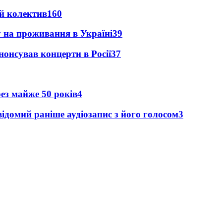
й колектив
160
у на проживання в Україні
39
анонсував концерти в Росії
37
рез майже 50 років
4
ідомий раніше аудіозапис з його голосом
3