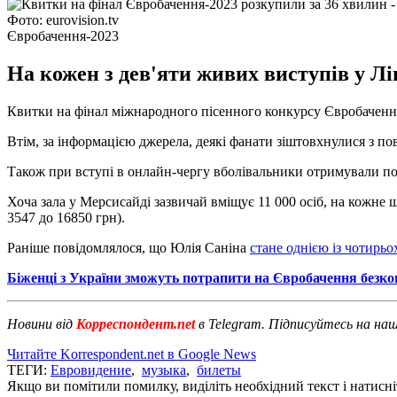
Фото: eurovision.tv
Євробачення-2023
На кожен з дев'яти живих виступів у Лі
Квитки на фінал міжнародного пісенного конкурсу Євробачення
Втім, за інформацією джерела, деякі фанати зіштовхнулися з 
Також при вступі в онлайн-чергу вболівальники отримували пові
Хоча зала у Мерсисайді зазвичай вміщує 11 000 осіб, на кожне 
3547 до 16850 грн).
Раніше повідомлялося, що Юлія Саніна
стане однією із чотирьо
Біженці з України зможуть потрапити на Євробачення безк
Новини від
Корреспондент.net
в Telegram. Підписуйтесь на на
Читайте Korrespondent.net в Google News
ТЕГИ:
Евровидение
,
музыка
,
билеты
Якщо ви помітили помилку, виділіть необхідний текст і натисніт