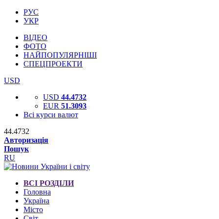
РУС
УКР
ВІДЕО
ФОТО
НАЙПОПУЛЯРНІШІ
СПЕЦПРОЕКТИ
USD
USD
44.4732
EUR
51.3093
Всі курси валют
44.4732
Авторизація
Пошук
RU
ВСІ РОЗДІЛИ
Головна
Україна
Місто
Світ