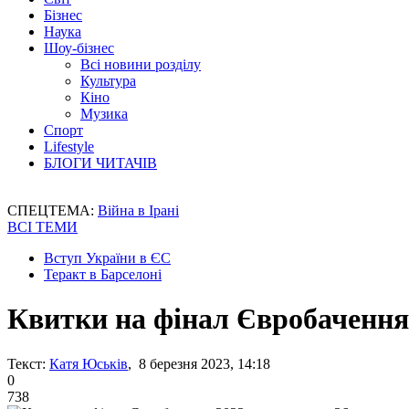
Бізнес
Наука
Шоу-бізнес
Всі новини розділу
Культура
Кіно
Музика
Спорт
Lifestyle
БЛОГИ ЧИТАЧІВ
СПЕЦТЕМА:
Війна в Ірані
ВСІ ТЕМИ
Вступ України в ЄС
Теракт в Барселоні
Квитки на фінал Євробачення-
Текст:
Катя Юськів
, 8 березня 2023, 14:18
0
738