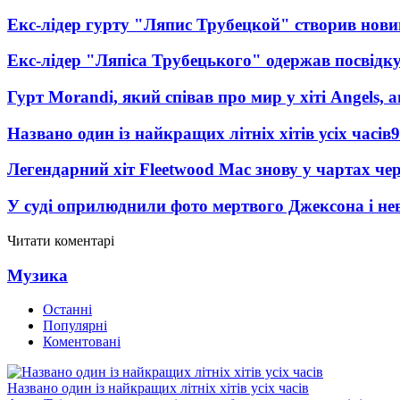
Екс-лідер гурту "Ляпис Трубецкой" створив нови
Екс-лідер "Ляпіса Трубецького" одержав посвідк
Гурт Morandi, який співав про мир у хіті Angels, 
Названо один із найкращих літніх хітів усіх часів
9
Легендарний хіт Fleetwood Mac знову у чартах че
У суді оприлюднили фото мертвого Джексона і нев
Читати коментарі
Музика
Останні
Популярні
Коментовані
Названо один із найкращих літніх хітів усіх часів