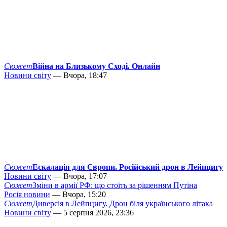
Сюжет
Війна на Близькому Сході. Онлайн
Новини світу
— Вчора, 18:47
Сюжет
Ескалація для Європи. Російський дрон в Лейпцигу
Новини світу
— Вчора, 17:07
Сюжет
Зміни в армії РФ: що стоїть за рішенням Путіна
Росія новини
— Вчора, 15:20
Сюжет
Диверсія в Лейпцигу. Дрон біля українського літака
Новини світу
— 5 серпня 2026, 23:36