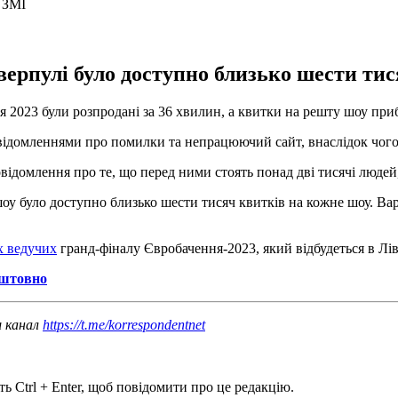
верпулі було доступно близько шести тис
 2023 були розпродані за 36 хвилин, а квитки на решту шоу при
повідомленнями про помилки та непрацюючий сайт, внаслідок чог
домлення про те, що перед ними стоять понад дві тисячі людей, а
шоу було доступно близько шести тисяч квитків на кожне шоу. Вар
х ведучих
гранд-фіналу Євробачення-2023, який відбудеться в Лів
оштовно
ш канал
https://t.me/korrespondentnet
ь Ctrl + Enter, щоб повідомити про це редакцію.