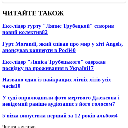
ЧИТАЙТЕ ТАКОЖ
Екс-лідер гурту "Ляпис Трубецкой" створив
новий колектив
82
Гурт Morandi, який співав про мир у хіті Angels,
анонсував концерти в Росії
40
Екс-лідер "Ляпіса Трубецького" одержав
посвідку на проживання в Україні
17
Названо один із найкращих літніх хітів усіх
часів
10
У суді оприлюднили фото мертвого Джексона і
невідомий раніше аудіозапис з його голосом
7
5'nizza випустила перший за 12 років альбом
4
Читати коментарі