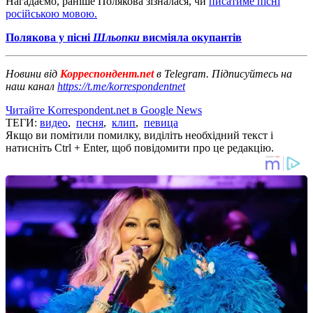
Нагадаємо, раніше Полякова зізналася, чи
писатиме пісні
російською мовою.
Полякова у пісні
Шльопки
висміяла окупантів
Новини від
Корреспондент.net
в Telegram. Підписуйтесь на
наш канал
https://t.me/korrespondentnet
Читайте Korrespondent.net в Google News
ТЕГИ:
видео
,
песня
,
клип
,
певица
Якщо ви помітили помилку, виділіть необхідний текст і
натисніть Ctrl + Enter, щоб повідомити про це редакцію.