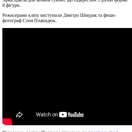
її фігури.
Режисерами кліпу виступили Дмитро Шмурак та фешн-
фотограф Соня Плакидюк.