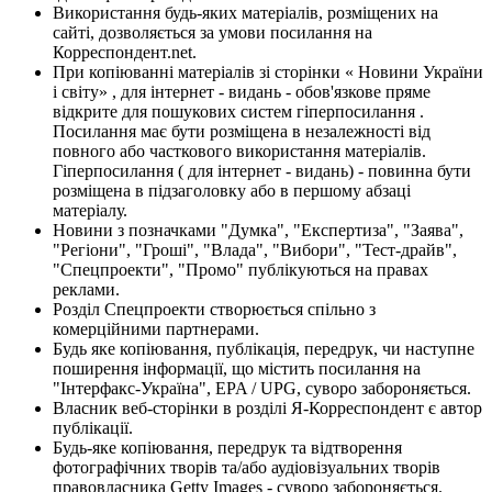
Використання будь-яких матеріалів, розміщених на
сайті, дозволяється за умови посилання на
Корреспондент.net.
При копіюванні матеріалів зі сторінки « Новини України
і світу» , для інтернет - видань - обов'язкове пряме
відкрите для пошукових систем гіперпосилання .
Посилання має бути розміщена в незалежності від
повного або часткового використання матеріалів.
Гіперпосилання ( для інтернет - видань) - повинна бути
розміщена в підзаголовку або в першому абзаці
матеріалу.
Новини з позначками "Думка", "Експертиза", "Заява",
"Регіони", "Гроші", "Влада", "Вибори", "Тест-драйв",
"Спецпроекти", "Промо" публікуються на правах
реклами.
Розділ Спецпроекти створюється спільно з
комерційними партнерами.
Будь яке копіювання, публікація, передрук, чи наступне
поширення інформації, що містить посилання на
"Інтерфакс-Україна", EPA / UPG, суворо забороняється.
Власник веб-сторінки в розділі Я-Корреспондент є автор
публікації.
Будь-яке копіювання, передрук та відтворення
фотографічних творів та/або аудіовізуальних творів
правовласника Getty Images - суворо забороняється.