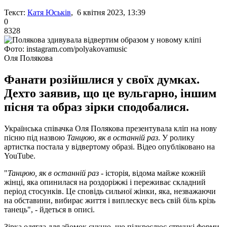
Текст:
Катя Юськів
, 6 квітня 2023, 13:39
0
8328
Фото: instagram.com/polyakovamusic
Оля Полякова
Фанати розійшлися у своїх думках.
Дехто заявив, що це вульгарно, іншим
пісня та образ зірки сподобалися.
Українська співачка Оля Полякова презентувала кліп на нову
пісню під назвою
Танцюю, як в останній раз
. У ролику
артистка постала у відвертому образі. Відео опубліковано на
YouTube.
"
Танцюю, як в останній раз
- історія, відома майже кожній
жінці, яка опинилася на роздоріжжі і переживає складний
період стосунків. Це сповідь сильної жінки, яка, незважаючи
на обставини, вибирає життя і виплескує весь свій біль крізь
танець", - йдеться в описі.
Зірка одягла для зйомок сукню, що підкреслює стрункі форми