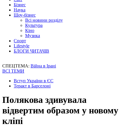
Бізнес
Наука
Шоу-бізнес
Всі новини розділу
Культура
Кіно
Музика
Спорт
Lifestyle
БЛОГИ ЧИТАЧІВ
СПЕЦТЕМА:
Війна в Ірані
ВСІ ТЕМИ
Вступ України в ЄС
Теракт в Барселоні
Полякова здивувала
відвертим образом у новому
кліпі