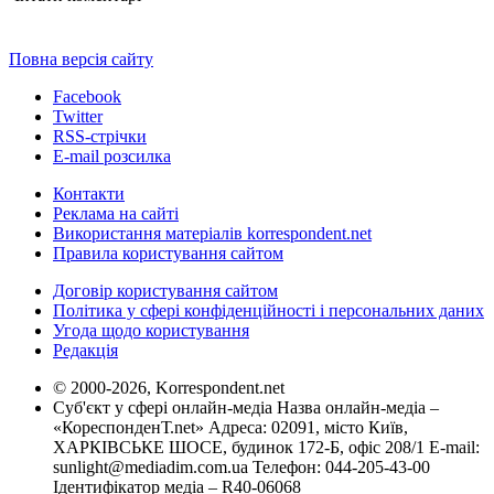
Повна версія сайту
Facebook
Twitter
RSS-стрічки
E-mail розсилка
Контакти
Реклама на сайті
Використання матеріалів korrespondent.net
Правила користування сайтом
Договір користування сайтом
Політика у сфері конфіденційності і персональних даних
Угода щодо користування
Редакція
© 2000-2026, Korrespondent.net
Суб'єкт у сфері онлайн-медіа Назва онлайн-медіа –
«КореспонденТ.net» Адреса: 02091, місто Київ,
ХАРКІВСЬКЕ ШОСЕ, будинок 172-Б, офіс 208/1 E-mail:
sunlight@mediadim.com.ua
Телефон: 044-205-43-00
Ідентифікатор медіа – R40-06068