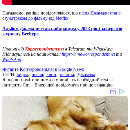
Нагадаємо, раніше повідомлялося, що
пісня Джамали стане
саундтреком до фільму від Netflix.
Альбом Джамали став найкращим у 2023 році за версією
журналу Beehype
Новини від
Корреспондент.net
в Telegram та WhatsApp.
Підписуйтесь на наші канали
https://t.me/korrespondentnet
та
WhatsApp
Читайте Korrespondent.net в Google News
ТЕГИ:
видео
,
песня
,
клип
,
певица
,
Джамала
Якщо ви помітили помилку, виділіть необхідний текст і
натисніть Ctrl + Enter, щоб повідомити про це редакцію.