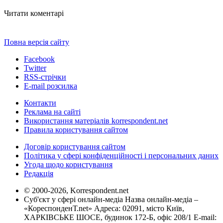
Читати коментарі
Повна версія сайту
Facebook
Twitter
RSS-стрічки
E-mail розсилка
Контакти
Реклама на сайті
Використання матеріалів korrespondent.net
Правила користування сайтом
Договір користування сайтом
Політика у сфері конфіденційності і персональних даних
Угода щодо користування
Редакція
© 2000-2026, Korrespondent.net
Суб'єкт у сфері онлайн-медіа Назва онлайн-медіа –
«КореспонденТ.net» Адреса: 02091, місто Київ,
ХАРКІВСЬКЕ ШОСЕ, будинок 172-Б, офіс 208/1 E-mail: