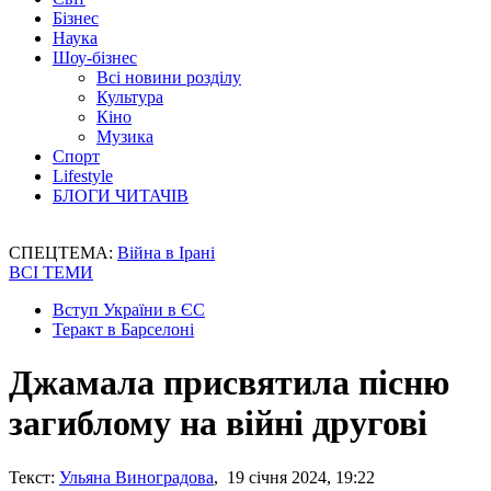
Бізнес
Наука
Шоу-бізнес
Всі новини розділу
Культура
Кіно
Музика
Спорт
Lifestyle
БЛОГИ ЧИТАЧІВ
СПЕЦТЕМА:
Війна в Ірані
ВСІ ТЕМИ
Вступ України в ЄС
Теракт в Барселоні
Джамала присвятила пісню
загиблому на війні другові
Текст:
Ульяна Виноградова
, 19 січня 2024, 19:22