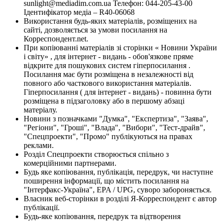
sunlight@mediadim.com.ua
Телефон: 044-205-43-00
Ідентифікатор медіа – R40-06068
Використання будь-яких матеріалів, розміщених на
сайті, дозволяється за умови посилання на
Корреспондент.net.
При копіюванні матеріалів зі сторінки « Новини України
і світу» , для інтернет - видань - обов'язкове пряме
відкрите для пошукових систем гіперпосилання .
Посилання має бути розміщена в незалежності від
повного або часткового використання матеріалів.
Гіперпосилання ( для інтернет - видань) - повинна бути
розміщена в підзаголовку або в першому абзаці
матеріалу.
Новини з позначками "Думка", "Експертиза", "Заява",
"Регіони", "Гроші", "Влада", "Вибори", "Тест-драйв",
"Спецпроекти", "Промо" публікуються на правах
реклами.
Розділ Спецпроекти створюється спільно з
комерційними партнерами.
Будь яке копіювання, публікація, передрук, чи наступне
поширення інформації, що містить посилання на
"Інтерфакс-Україна", EPA / UPG, суворо забороняється.
Власник веб-сторінки в розділі Я-Корреспондент є автор
публікації.
Будь-яке копіювання, передрук та відтворення