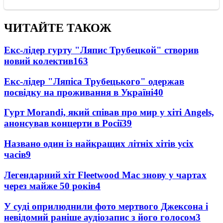
ЧИТАЙТЕ ТАКОЖ
Екс-лідер гурту "Ляпис Трубецкой" створив
новий колектив
163
Екс-лідер "Ляпіса Трубецького" одержав
посвідку на проживання в Україні
40
Гурт Morandi, який співав про мир у хіті Angels,
анонсував концерти в Росії
39
Названо один із найкращих літніх хітів усіх
часів
9
Легендарний хіт Fleetwood Mac знову у чартах
через майже 50 років
4
У суді оприлюднили фото мертвого Джексона і
невідомий раніше аудіозапис з його голосом
3