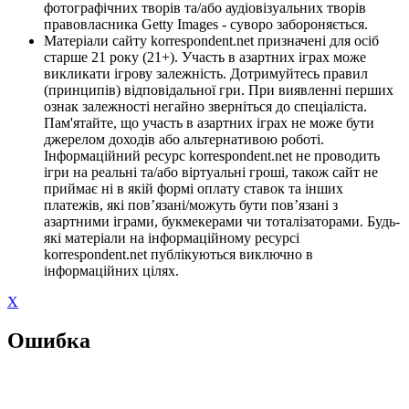
фотографічних творів та/або аудіовізуальних творів
правовласника Getty Images - суворо забороняється.
Матеріали сайту korrespondent.net призначені для осіб
старше 21 року (21+). Участь в азартних іграх може
викликати ігрову залежність. Дотримуйтесь правил
(принципів) відповідальної гри. При виявленні перших
ознак залежності негайно зверніться до спеціаліста.
Пам'ятайте, що участь в азартних іграх не може бути
джерелом доходів або альтернативою роботі.
Інформаційний ресурс korrespondent.net не проводить
ігри на реальні та/або віртуальні гроші, також сайт не
приймає ні в якій формі оплату ставок та інших
платежів, які пов’язані/можуть бути пов’язані з
азартними іграми, букмекерами чи тоталізаторами. Будь-
які матеріали на інформаційному ресурсі
korrespondent.net публікуються виключно в
інформаційних цілях.
X
Ошибка