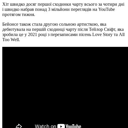
Хіт швидко досяг першої сходинки чарту всього за чотири дні
і швидко набрав понад 3 мільйони переглядів на YouTube
протягом тижня.
Бейонсе також стала другою сольною артисткою, яка
дебютувала на першій сходинці чарту після Тейлор Свіфт, яка
зробила це у 2021 році з перезаписами пісень Love Story та All
Too Well.