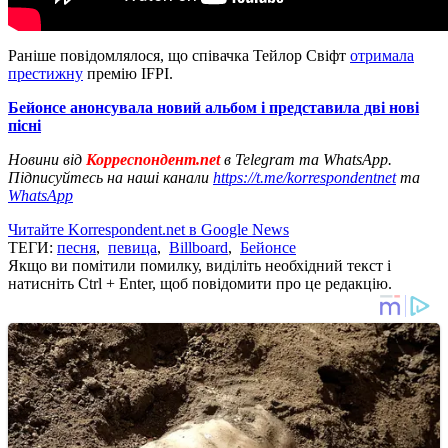
Раніше повідомлялося, що співачка Тейлор Свіфт
отримала
престижну
премію IFPI.
Бейонсе анонсувала новий альбом і представила дві нові
пісні
Новини від
Корреспондент.net
в Telegram та WhatsApp.
Підписуйтесь на наші канали
https://t.me/korrespondentnet
та
WhatsApp
Читайте Korrespondent.net в Google News
ТЕГИ:
песня
,
певица
,
Billboard
,
Бейонсе
Якщо ви помітили помилку, виділіть необхідний текст і
натисніть Ctrl + Enter, щоб повідомити про це редакцію.