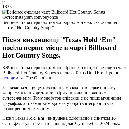
0
1673
Фото: instagram.com/beyonce
Бейонсе стала першою темношкірою жінкою, яка очолила
чарти "Hot Country Songs"
Пісня виконавиці "Texas Hold ‘Em"
посіла перше місце в чарті Billboard
Hot Country Songs.
Бейонсе стала першою темношкірою жінкою, яка очолила чарт
Billboard Hot Country Songs з піснею Texas Hold'Em. Про це
повідомляє
The Guardian.
Зазначається, що це досягнення є знаковим, адже в цьому
жанрі ставлення до темношкірих виконавців часто є
суперечливим. Тому здобуток співачки є не лише музичним
тріумфом, а й важливим кроком у боротьбі за рівність та
розширення меж жанру.
Пісня Texas Hold 'Em - випущена одночасно з синглом 16
Carriages - була презентована під час Суперкубка 2024 року.