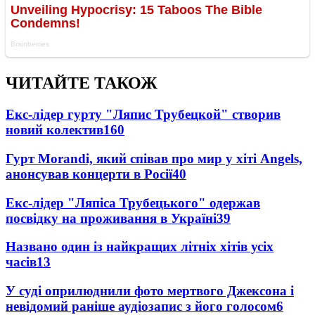
ЧИТАЙТЕ ТАКОЖ
Екс-лідер гурту "Ляпис Трубецкой" створив
новий колектив
160
Гурт Morandi, який співав про мир у хіті Angels,
анонсував концерти в Росії
40
Екс-лідер "Ляпіса Трубецького" одержав
посвідку на проживання в Україні
39
Названо один із найкращих літніх хітів усіх
часів
13
У суді оприлюднили фото мертвого Джексона і
невідомий раніше аудіозапис з його голосом
6