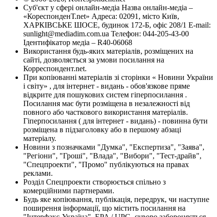
Суб'єкт у сфері онлайн-медіа Назва онлайн-медіа –
«КореспонденТ.net» Адреса: 02091, місто Київ,
ХАРКІВСЬКЕ ШОСЕ, будинок 172-Б, офіс 208/1 E-mail:
sunlight@mediadim.com.ua
Телефон: 044-205-43-00
Ідентифікатор медіа – R40-06068
Використання будь-яких матеріалів, розміщених на
сайті, дозволяється за умови посилання на
Корреспондент.net.
При копіюванні матеріалів зі сторінки « Новини України
і світу» , для інтернет - видань - обов'язкове пряме
відкрите для пошукових систем гіперпосилання .
Посилання має бути розміщена в незалежності від
повного або часткового використання матеріалів.
Гіперпосилання ( для інтернет - видань) - повинна бути
розміщена в підзаголовку або в першому абзаці
матеріалу.
Новини з позначками "Думка", "Експертиза", "Заява",
"Регіони", "Гроші", "Влада", "Вибори", "Тест-драйв",
"Спецпроекти", "Промо" публікуються на правах
реклами.
Розділ Спецпроекти створюється спільно з
комерційними партнерами.
Будь яке копіювання, публікація, передрук, чи наступне
поширення інформації, що містить посилання на
"Інтерфакс-Україна", EPA / UPG, суворо забороняється.