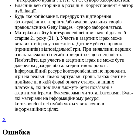
Власник веб-сторінки в розділі Я-Корреспондент є автор
публікації.
Будь-яке копіювання, передрук та відтворення
фотографічних творів та/або аудіовізуальних творів
правовласника Getty Images - суворо забороняється.
Матеріали сайту korrespondent.net призначені для осіб
старше 21 року (21+). Участь в азартних іграх може
викликати ігрову залежність. Дотримуйтесь правил
(принципів) відповідальної гри. При виявленні перших
ознак залежності негайно зверніться до спеціаліста.
Пам'ятайте, що участь в азартних іграх не може бути
джерелом доходів або альтернативою роботі.
Інформаційний ресурс korrespondent.net не проводить
ігри на реальні та/або віртуальні гроші, також сайт не
приймає ні в якій формі оплату ставок та інших
платежів, які пов’язані/можуть бути пов’язані з
азартними іграми, букмекерами чи тоталізаторами. Будь-
які матеріали на інформаційному ресурсі
korrespondent.net публікуються виключно в
інформаційних цілях.
X
Ошибка