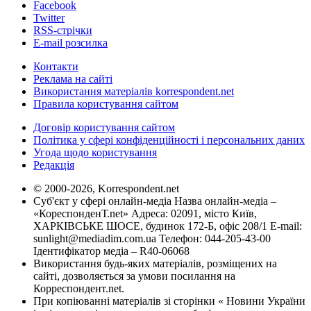
Facebook
Twitter
RSS-стрічки
E-mail розсилка
Контакти
Реклама на сайті
Використання матеріалів korrespondent.net
Правила користування сайтом
Договір користування сайтом
Політика у сфері конфіденційності і персональних даних
Угода щодо користування
Редакція
© 2000-2026, Korrespondent.net
Суб'єкт у сфері онлайн-медіа Назва онлайн-медіа –
«КореспонденТ.net» Адреса: 02091, місто Київ,
ХАРКІВСЬКЕ ШОСЕ, будинок 172-Б, офіс 208/1 E-mail:
sunlight@mediadim.com.ua
Телефон: 044-205-43-00
Ідентифікатор медіа – R40-06068
Використання будь-яких матеріалів, розміщених на
сайті, дозволяється за умови посилання на
Корреспондент.net.
При копіюванні матеріалів зі сторінки « Новини України