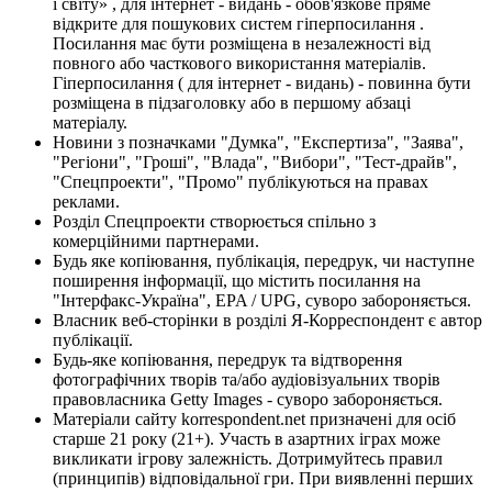
і світу» , для інтернет - видань - обов'язкове пряме
відкрите для пошукових систем гіперпосилання .
Посилання має бути розміщена в незалежності від
повного або часткового використання матеріалів.
Гіперпосилання ( для інтернет - видань) - повинна бути
розміщена в підзаголовку або в першому абзаці
матеріалу.
Новини з позначками "Думка", "Експертиза", "Заява",
"Регіони", "Гроші", "Влада", "Вибори", "Тест-драйв",
"Спецпроекти", "Промо" публікуються на правах
реклами.
Розділ Спецпроекти створюється спільно з
комерційними партнерами.
Будь яке копіювання, публікація, передрук, чи наступне
поширення інформації, що містить посилання на
"Інтерфакс-Україна", EPA / UPG, суворо забороняється.
Власник веб-сторінки в розділі Я-Корреспондент є автор
публікації.
Будь-яке копіювання, передрук та відтворення
фотографічних творів та/або аудіовізуальних творів
правовласника Getty Images - суворо забороняється.
Матеріали сайту korrespondent.net призначені для осіб
старше 21 року (21+). Участь в азартних іграх може
викликати ігрову залежність. Дотримуйтесь правил
(принципів) відповідальної гри. При виявленні перших