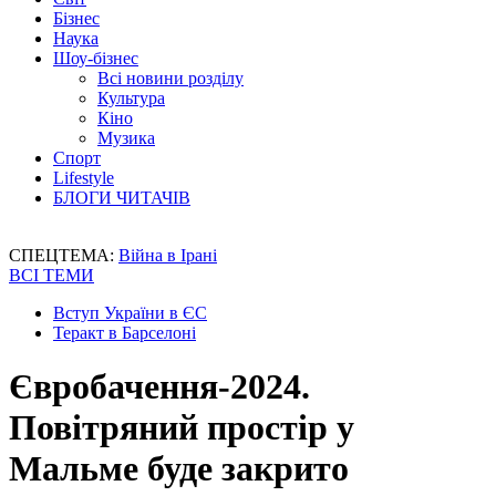
Бізнес
Наука
Шоу-бізнес
Всі новини розділу
Культура
Кіно
Музика
Спорт
Lifestyle
БЛОГИ ЧИТАЧІВ
СПЕЦТЕМА:
Війна в Ірані
ВСІ ТЕМИ
Вступ України в ЄС
Теракт в Барселоні
Євробачення-2024.
Повітряний простір у
Мальме буде закрито