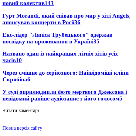
новий колектив
143
Гурт Morandi, який співав про мир у хіті Angels,
анонсував концерти в Росії
36
Екс-лідер "Ляпіса Трубецького" одержав
посвідку на проживання в Україні
35
Названо один із найкращих літніх хітів усіх
часів
10
Через смішне до серйозного: Найвідоміші кліпи
Скрябіна
6
У суді оприлюднили фото мертвого Джексона і
невідомий раніше аудіозапис з його голосом
5
Читати коментарі
Повна версія сайту