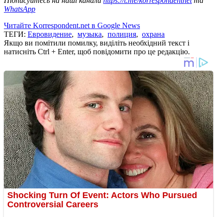
Підписуйтесь на наші канали
https://t.me/korrespondentnet
та
WhatsApp
Читайте Korrespondent.net в Google News
ТЕГИ:
Евровидение
,
музыка
,
полиция
,
охрана
Якщо ви помітили помилку, виділіть необхідний текст і
натисніть Ctrl + Enter, щоб повідомити про це редакцію.