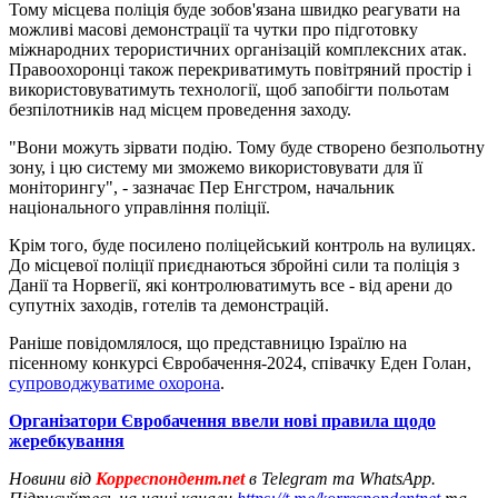
Тому місцева поліція буде зобов'язана швидко реагувати на
можливі масові демонстрації та чутки про підготовку
міжнародних терористичних організацій комплексних атак.
Правоохоронці також перекриватимуть повітряний простір і
використовуватимуть технології, щоб запобігти польотам
безпілотників над місцем проведення заходу.
"Вони можуть зірвати подію. Тому буде створено безпольотну
зону, і цю систему ми зможемо використовувати для її
моніторингу", - зазначає Пер Енгстром, начальник
національного управління поліції.
Крім того, буде посилено поліцейський контроль на вулицях.
До місцевої поліції приєднаються збройні сили та поліція з
Данії та Норвегії, які контролюватимуть все - від арени до
супутніх заходів, готелів та демонстрацій.
Раніше повідомлялося, що представницю Ізраїлю на
пісенному конкурсі Євробачення-2024, співачку Еден Голан,
супроводжуватиме охорона
.
Організатори Євробачення ввели нові правила щодо
жеребкування
Новини від
Корреспондент.net
в Telegram та WhatsApp.