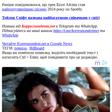
Раніше повідомлялося, що трек Біллі Айліш став
найпопулярнішою піснею
2024 року на Spotify.
Тейлор Свіфт названа найбагатшою співачкою у світі
Новини від
Корреспондент.net
в Telegram та WhatsApp.
Підписуйтесь на наші канали
https://t.me/korrespondentnet
та
WhatsApp
Читайте Korrespondent.net в Google News
ТЕГИ:
певица
,
Billboard
Якщо ви помітили помилку, виділіть необхідний текст і
натисніть Ctrl + Enter, щоб повідомити про це редакцію.