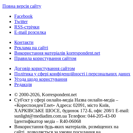
Повна версія сайту
Facebook
Twitter
RSS-стрічки
E-mail розсилка
Контакти
Реклама на сайті
Використання матеріалів korrespondent.net
Правила користування сайтом
Договір користування сайтом
Політика у сфері конфіденційності і персональних даних
Угода щодо користування
Редакція
© 2000-2026, Korrespondent.net
Суб'єкт у сфері онлайн-медіа Назва онлайн-медіа –
«КореспонденТ.net» Адреса: 02091, місто Київ,
ХАРКІВСЬКЕ ШОСЕ, будинок 172-Б, офіс 208/1 E-mail:
sunlight@mediadim.com.ua
Телефон: 044-205-43-00
Ідентифікатор медіа – R40-06068
Використання будь-яких матеріалів, розміщених на
сайті, дозволяється за умови посилання на