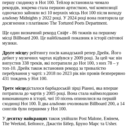
першу сходинку в Hot 100. Тейлор встановила чимало
рекордів, зокрема стала першою артисткою, чиї композиції
одночасно зайняли всі 10 верхніх місць Hot 100 після виходу
альбому Midnights у 2022 році. У 2024 році вона повторила це
досягнення з платівкою The Tortured Poets Department.
Ще один визначний рекорд Свіфт - 86 тижнів на першому
місці Billboard 200. Це найбільший показник в історії світової
музики.
Друге місце
у рейтингу посів канадський репер Дрейк. Його
дебют у музичних чартах відбувся у 2009 році. За цей час він
випустив 338 треків, які потрапили до Hot 100, з них 78 – у
топ-10. Дрейк також встановив рекорд за тривалістю
перебування у чарті: з 2018 по 2023 рік він провів безперервно
431 тиждень у Hot 100.
Третє місце
дісталося барбадоській зірці Ріанні, яка вперше
потрапила до чартів у 2005 році. Вона стала наймолодшою
виконавицею в історії, чиї 10 пісень опинилися на першій
сходинці Hot 100. Її два альбоми очолювали Billboard 200, а 14
синглів були першими у Hot 100.
У
десятку найкращих
також увійшли Post Malone, Емінем,
The Weeknd, Бейонсе, Джастін Бібер, Бруно Марс та Usher.