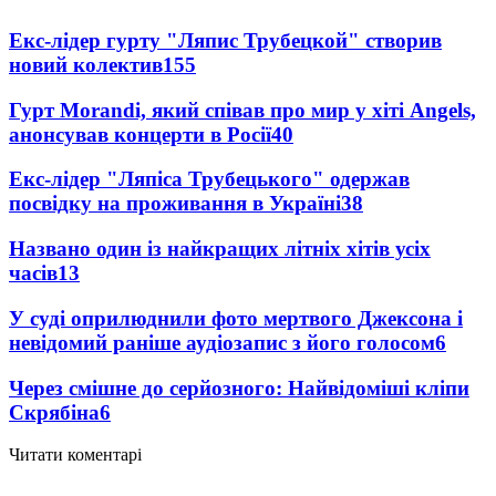
Екс-лідер гурту "Ляпис Трубецкой" створив
новий колектив
155
Гурт Morandi, який співав про мир у хіті Angels,
анонсував концерти в Росії
40
Екс-лідер "Ляпіса Трубецького" одержав
посвідку на проживання в Україні
38
Названо один із найкращих літніх хітів усіх
часів
13
У суді оприлюднили фото мертвого Джексона і
невідомий раніше аудіозапис з його голосом
6
Через смішне до серйозного: Найвідоміші кліпи
Скрябіна
6
Читати коментарі