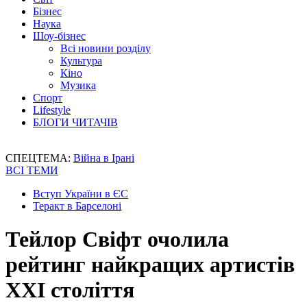
Бізнес
Наука
Шоу-бізнес
Всі новини розділу
Культура
Кіно
Музика
Спорт
Lifestyle
БЛОГИ ЧИТАЧІВ
СПЕЦТЕМА:
Війна в Ірані
ВСІ ТЕМИ
Вступ України в ЄС
Теракт в Барселоні
Тейлор Свіфт очолила
рейтинг найкращих артистів
XXI століття