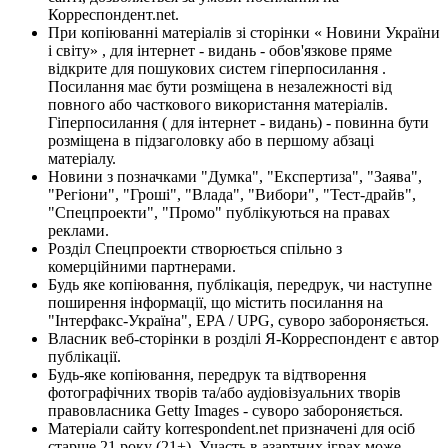
Корреспондент.net.
При копіюванні матеріалів зі сторінки « Новини України
і світу» , для інтернет - видань - обов'язкове пряме
відкрите для пошукових систем гіперпосилання .
Посилання має бути розміщена в незалежності від
повного або часткового використання матеріалів.
Гіперпосилання ( для інтернет - видань) - повинна бути
розміщена в підзаголовку або в першому абзаці
матеріалу.
Новини з позначками "Думка", "Експертиза", "Заява",
"Регіони", "Гроші", "Влада", "Вибори", "Тест-драйв",
"Спецпроекти", "Промо" публікуються на правах
реклами.
Розділ Спецпроекти створюється спільно з
комерційними партнерами.
Будь яке копіювання, публікація, передрук, чи наступне
поширення інформації, що містить посилання на
"Інтерфакс-Україна", EPA / UPG, суворо забороняється.
Власник веб-сторінки в розділі Я-Корреспондент є автор
публікації.
Будь-яке копіювання, передрук та відтворення
фотографічних творів та/або аудіовізуальних творів
правовласника Getty Images - суворо забороняється.
Матеріали сайту korrespondent.net призначені для осіб
старше 21 року (21+). Участь в азартних іграх може