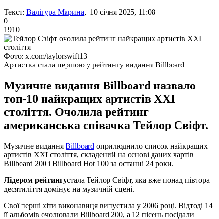
Текст:
Валігура Марина
, 10 січня 2025, 11:08
0
1910
Фото: x.com/taylorswift13
Артистка стала першою у рейтингу видання Billboard
Музичне видання Billboard назвало
топ-10 найкращих артистів XXI
століття. Очолила рейтинг
американська співачка Тейлор Свіфт.
Музичне видання
Billboard
оприлюднило список найкращих
артистів XXI століття, складений на основі даних чартів
Billboard 200 і Billboard Hot 100 за останні 24 роки.
Лідером рейтингу
стала Тейлор Свіфт, яка вже понад півтора
десятиліття домінує на музичній сцені.
Свої перші хіти виконавиця випустила у 2006 році. Відтоді 14
її альбомів очолювали Billboard 200, а 12 пісень посідали