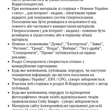
Корреспондент.net.
При копіюванні матеріалів зі сторінки « Новини України
і світу» , для інтернет - видань - обов'язкове пряме
відкрите для пошукових систем гіперпосилання .
Посилання має бути розміщена в незалежності від
повного або часткового використання матеріалів.
Гіперпосилання ( для інтернет - видань) - повинна бути
розміщена в підзаголовку або в першому абзаці
матеріалу.
Новини з позначками "Думка", "Експертиза", "Заява",
"Регіони", "Гроші", "Влада", "Вибори", "Тест-драйв",
"Спецпроекти", "Промо" публікуються на правах
реклами.
Розділ Спецпроекти створюється спільно з
комерційними партнерами.
Будь яке копіювання, публікація, передрук, чи наступне
поширення інформації, що містить посилання на
"Інтерфакс-Україна", EPA / UPG, суворо забороняється.
Власник веб-сторінки в розділі Я-Корреспондент є автор
публікації.
Будь-яке копіювання, передрук та відтворення
фотографічних творів та/або аудіовізуальних творів
правовласника Getty Images - суворо забороняється.
Матеріали сайту korrespondent.net призначені для осіб