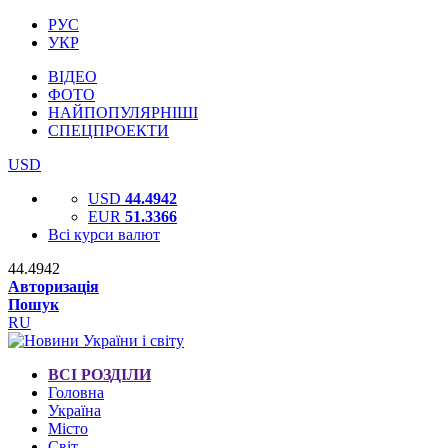
РУС
УКР
ВІДЕО
ФОТО
НАЙПОПУЛЯРНІШІ
СПЕЦПРОЕКТИ
USD
USD
44.4942
EUR
51.3366
Всі курси валют
44.4942
Авторизація
Пошук
RU
ВСІ РОЗДІЛИ
Головна
Україна
Місто
Світ