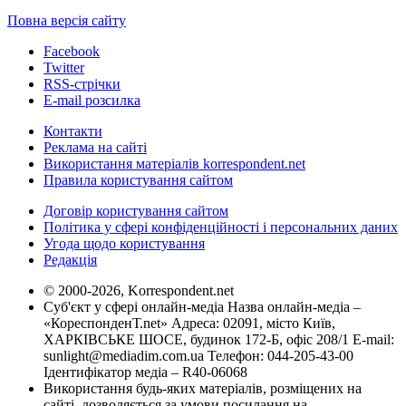
Повна версія сайту
Facebook
Twitter
RSS-стрічки
E-mail розсилка
Контакти
Реклама на сайті
Використання матеріалів korrespondent.net
Правила користування сайтом
Договір користування сайтом
Політика у сфері конфіденційності і персональних даних
Угода щодо користування
Редакція
© 2000-2026, Korrespondent.net
Суб'єкт у сфері онлайн-медіа Назва онлайн-медіа –
«КореспонденТ.net» Адреса: 02091, місто Київ,
ХАРКІВСЬКЕ ШОСЕ, будинок 172-Б, офіс 208/1 E-mail:
sunlight@mediadim.com.ua
Телефон: 044-205-43-00
Ідентифікатор медіа – R40-06068
Використання будь-яких матеріалів, розміщених на
сайті, дозволяється за умови посилання на