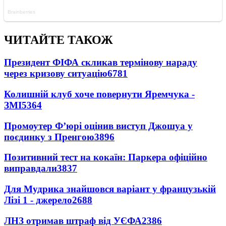
ЧИТАЙТЕ ТАКОЖ
Президент ФІФА скликав термінову нараду
через кризову ситуацію
6781
Колишній клуб хоче повернути Яремчука -
ЗМІ
5364
Промоутер Ф’юрі оцінив виступ Джошуа у
поєдинку з Пренгою
3896
Позитивний тест на кокаїн: Паркера офіційно
виправдали
3837
Для Мудрика знайшовся варіант у французькій
Лізі 1 - джерело
2688
ЛНЗ отримав штраф від УЄФА
2386