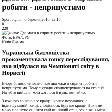
робити - неприпустимо
Sport bigmir, 6 березня 2016, 22:16
0
220
Фото: EPA/UPG
Юлія Джима
Українська біатлоністка
прокоментувала гонку переслідування,
яка відбулася на Чемпіонаті світу в
Норвегії
Вчора біглося непогано, але два махи в спринті робити -
неприпустимо.
Тому сьогодні сконцентрувалася на стрільбі.
Начебто вийшло, хоча хотілося б нуль, звичайно.
З кожною гонкою все краще і краще почуваюся, в
індивідуальній гонці, сподіваюся, буде ще краще.
Поки не
можу повністю оцінити свій нинішній стан, оскільки я місяць