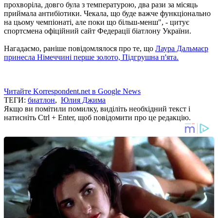
прохворіла, довго була з температурою, два рази за місяць
приймала антибіотики.
Чекала, що буде важче функціонально
на цьому чемпіонаті, але поки що більш-менш", - цитує
спортсмена офіційний сайт Федерації біатлону України.
Нагадаємо, раніше повідомлялося про те, що
Лаура Дальмаєр
принесла Німеччині перше золото, Підгрушна п'ята.
Читайте Korrespondent.net в Google News
ТЕГИ:
биатлон
,
Юлия Джима
Якщо ви помітили помилку, виділіть необхідний текст і
натисніть Ctrl + Enter, щоб повідомити про це редакцію.