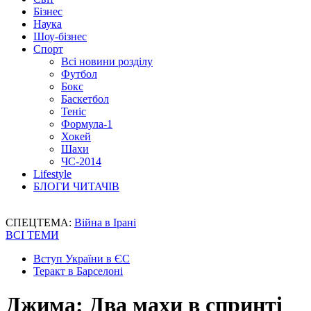
Бізнес
Наука
Шоу-бізнес
Спорт
Всі новини розділу
Футбол
Бокс
Баскетбол
Теніс
Формула-1
Хокей
Шахи
ЧС-2014
Lifestyle
БЛОГИ ЧИТАЧІВ
СПЕЦТЕМА:
Війна в Ірані
ВСІ ТЕМИ
Вступ України в ЄС
Теракт в Барселоні
Джима: Два махи в спринті