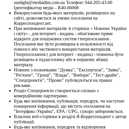
sunlight@mediadim.com.ua
Телефон: 044-205-43-00
Ідентифікатор медіа – R40-06068
Використання будь-яких матеріалів, розміщених на
сайті, дозволяється за умови посилання на
Корреспондент.net.
При копіюванні матеріалів зі сторінки « Новини України
і світу» , для інтернет - видань - обов'язкове пряме
відкрите для пошукових систем гіперпосилання .
Посилання має бути розміщена в незалежності від
повного або часткового використання матеріалів.
Гіперпосилання ( для інтернет - видань) - повинна бути
розміщена в підзаголовку або в першому абзаці
матеріалу.
Новини з позначками "Думка", "Експертиза", "Заява",
"Регіони", "Гроші", "Влада", "Вибори", "Тест-драйв",
"Спецпроекти", "Промо" публікуються на правах
реклами.
Розділ Спецпроекти створюється спільно з
комерційними партнерами.
Будь яке копіювання, публікація, передрук, чи наступне
поширення інформації, що містить посилання на
"Інтерфакс-Україна", EPA / UPG, суворо забороняється.
Власник веб-сторінки в розділі Я-Корреспондент є автор
публікації.
Будь-яке копіювання, передрук та відтворення