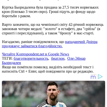
Куртка Бьорндалена була продана за 27,5 тисяч норвезьких
крон (близько 3 тисяч євро). Гроші підуть до фонду щодо
боротьби з раком.
Варто зазначити, що на чемпіонаті світу 42-річний норвежець
завоював чотири медалі: "золото" в естафеті, два "срібла" (в
спринті і переслідуванні), а також "бронзу" в мас-старті.
Нагадаємо, раніше повідомлялося, що
нападаючий Дніпра
продовжує займатися благодійністю.
Читайте Korrespondent.net в Google News
ТЕГИ:
благотворительность
,
биатлон
,
Оле-Эйнар
Бьорндален
Якщо ви помітили помилку, виділіть необхідний текст і
натисніть Ctrl + Enter, щоб повідомити про це редакцію.