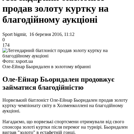
продав золоту куртку на
благодійному аукціоні
Sport bigmir, 16 березня 2016, 11:12
0
174
Фото: xsport.ua
Оле-Ейнар Бьорндален в золотому вбранні
Оле-Ейнар Бьорндален продовжує
займатися благодійністю
Норвезький біатлоніст Оле-Ейнар Бьорндален продав золоту
куртку чемпіонату світу в Холменколлені на благодійному
аукціоні.
Нагадаємо, що норвезькі спортсмени отримували від свого
спонсора золоті куртки після перемог на турнірі. Бьорндален
виграв "золото" в естафетній гонці.