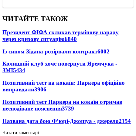
ЧИТАЙТЕ ТАКОЖ
Президент ФІФА скликав термінову нараду
через кризову ситуацію
6840
Із сином Зідана розірвали контракт
6002
Колишній клуб хоче повернути Яремчука -
ЗМІ
5434
Позитивний тест на кокаїн: Паркера офіційно
виправдали
3906
Позитивний тест Паркера на кокаїн отримав
несподіване пояснення
3739
Названа дата бою Ф’юрі-Джошуа - джерело
2154
Читати коментарі