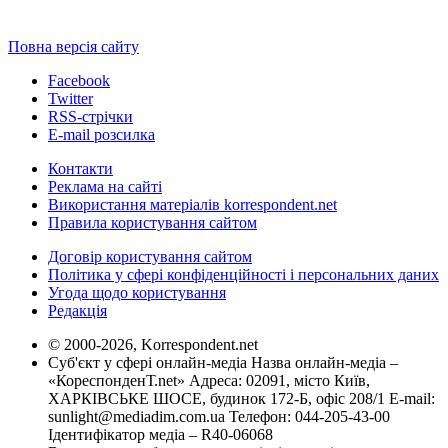
Повна версія сайту
Facebook
Twitter
RSS-стрічки
E-mail розсилка
Контакти
Реклама на сайті
Використання матеріалів korrespondent.net
Правила користування сайтом
Договір користування сайтом
Політика у сфері конфіденційності і персональних даних
Угода щодо користування
Редакція
© 2000-2026, Korrespondent.net
Суб'єкт у сфері онлайн-медіа Назва онлайн-медіа –
«КореспонденТ.net» Адреса: 02091, місто Київ,
ХАРКІВСЬКЕ ШОСЕ, будинок 172-Б, офіс 208/1 E-mail:
sunlight@mediadim.com.ua
Телефон: 044-205-43-00
Ідентифікатор медіа – R40-06068