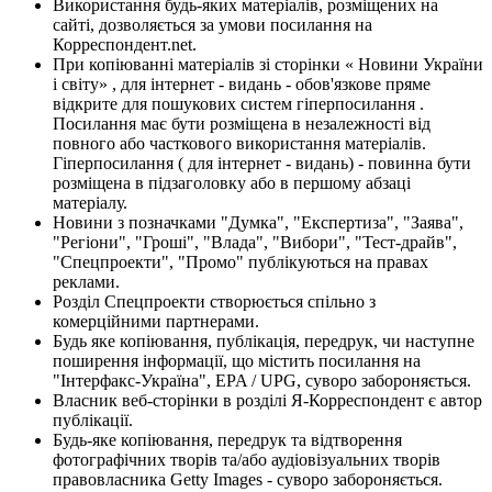
Використання будь-яких матеріалів, розміщених на
сайті, дозволяється за умови посилання на
Корреспондент.net.
При копіюванні матеріалів зі сторінки « Новини України
і світу» , для інтернет - видань - обов'язкове пряме
відкрите для пошукових систем гіперпосилання .
Посилання має бути розміщена в незалежності від
повного або часткового використання матеріалів.
Гіперпосилання ( для інтернет - видань) - повинна бути
розміщена в підзаголовку або в першому абзаці
матеріалу.
Новини з позначками "Думка", "Експертиза", "Заява",
"Регіони", "Гроші", "Влада", "Вибори", "Тест-драйв",
"Спецпроекти", "Промо" публікуються на правах
реклами.
Розділ Спецпроекти створюється спільно з
комерційними партнерами.
Будь яке копіювання, публікація, передрук, чи наступне
поширення інформації, що містить посилання на
"Інтерфакс-Україна", EPA / UPG, суворо забороняється.
Власник веб-сторінки в розділі Я-Корреспондент є автор
публікації.
Будь-яке копіювання, передрук та відтворення
фотографічних творів та/або аудіовізуальних творів
правовласника Getty Images - суворо забороняється.