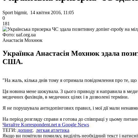
Sport bigmir, 14 квітня 2016, 11:05
0
181
Фото: uaf.org.ua
Анастасія Мохнюк
Українка Анастасія Мохнюк здала позити
США.
"На жаль, кілька днів тому я отримала повідомлення про те, що 
Ця новина мене шокувала. З цього приводу я направила в медич
медичних фахівців, в медичних цілях і в дозволені терміни.
Я не порушувала антидопінгових правил, і мої дії мали ненавм
На період розгляду справи я готова до співпраці у цьому пита
Читайте Korrespondent.net в Google News
ТЕГИ:
допинг
,
легкая атлетика
Якщо ви помітили помилку, виділіть необхідний текст і натисніт