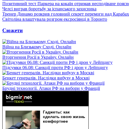
Позитивний тест Паркера на кокаїн отримав несподіване пояс
Челсі виграв боротьбу за іспанського захисника
Тренер Динамо розкрив головний секрет перемоги над Караба
Світоліна влаштувала розгром ексросіянці в Торонто
Сюжети
Війна на Близькому Сході. Онлайн
Вторгнення Росії в Україну. Онлайн
Підсумки 06.08: Санкції проти РФ і дрон у Лейпцигу
Бенкет генералів. Наслідки вибуху в Москві
Брудні технології. Атаки РФ на вибори у Франції