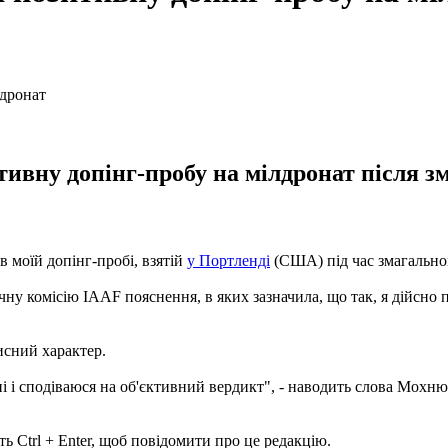
вну допінг-пробу на мілдронат після зма
в моїй допінг-пробі, взятій
у Портленді
(США) під час змагальног
ну комісію IAAF пояснення, в яких зазначила, що так, я дійсно 
исний характер.
нні і сподіваюся на об'єктивний вердикт", - наводить слова Мох
ь Ctrl + Enter, щоб повідомити про це редакцію.