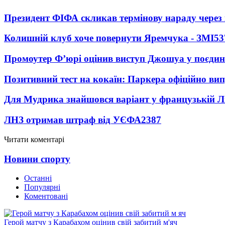
Президент ФІФА скликав термінову нараду через 
Колишній клуб хоче повернути Яремчука - ЗМІ
53
Промоутер Ф’юрі оцінив виступ Джошуа у поєди
Позитивний тест на кокаїн: Паркера офіційно ви
Для Мудрика знайшовся варіант у французькій Ліз
ЛНЗ отримав штраф від УЄФА
2387
Читати коментарі
Новини спорту
Останні
Популярні
Коментовані
Герой матчу з Карабахом оцінив свій забитий м'яч