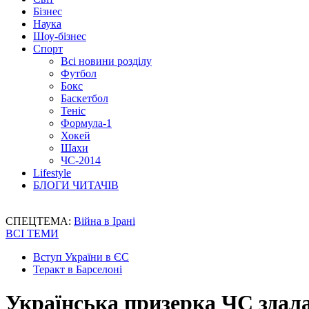
Бізнес
Наука
Шоу-бізнес
Спорт
Всі новини розділу
Футбол
Бокс
Баскетбол
Теніс
Формула-1
Хокей
Шахи
ЧС-2014
Lifestyle
БЛОГИ ЧИТАЧІВ
СПЕЦТЕМА:
Війна в Ірані
ВСІ ТЕМИ
Вступ України в ЄС
Теракт в Барселоні
Українська призерка ЧС здала