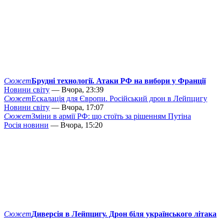
Сюжет
Брудні технології. Атаки РФ на вибори у Франції
Новини світу
— Вчора, 23:39
Сюжет
Ескалація для Європи. Російський дрон в Лейпцигу
Новини світу
— Вчора, 17:07
Сюжет
Зміни в армії РФ: що стоїть за рішенням Путіна
Росія новини
— Вчора, 15:20
Сюжет
Диверсія в Лейпцигу. Дрон біля українського літака