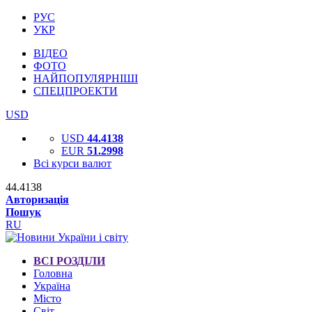
РУС
УКР
ВІДЕО
ФОТО
НАЙПОПУЛЯРНІШІ
СПЕЦПРОЕКТИ
USD
USD
44.4138
EUR
51.2998
Всі курси валют
44.4138
Авторизація
Пошук
RU
ВСІ РОЗДІЛИ
Головна
Україна
Місто
Світ