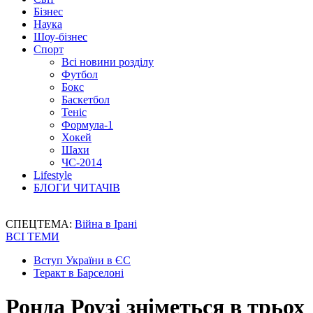
Бізнес
Наука
Шоу-бізнес
Спорт
Всі новини розділу
Футбол
Бокс
Баскетбол
Теніс
Формула-1
Хокей
Шахи
ЧС-2014
Lifestyle
БЛОГИ ЧИТАЧІВ
СПЕЦТЕМА:
Війна в Ірані
ВСІ ТЕМИ
Вступ України в ЄС
Теракт в Барселоні
Ронда Роузі зніметься в трьох