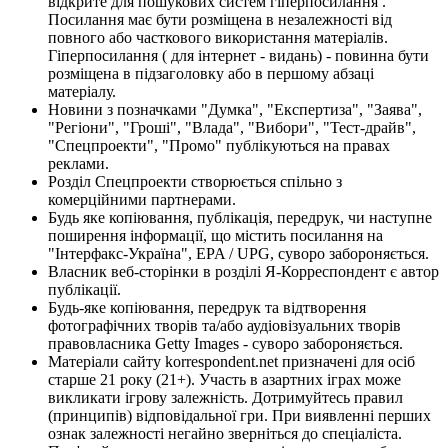
відкрите для пошукових систем гіперпосилання .
Посилання має бути розміщена в незалежності від
повного або часткового використання матеріалів.
Гіперпосилання ( для інтернет - видань) - повинна бути
розміщена в підзаголовку або в першому абзаці
матеріалу.
Новини з позначками "Думка", "Експертиза", "Заява",
"Регіони", "Гроші", "Влада", "Вибори", "Тест-драйв",
"Спецпроекти", "Промо" публікуються на правах
реклами.
Розділ Спецпроекти створюється спільно з
комерційними партнерами.
Будь яке копіювання, публікація, передрук, чи наступне
поширення інформації, що містить посилання на
"Інтерфакс-Україна", EPA / UPG, суворо забороняється.
Власник веб-сторінки в розділі Я-Корреспондент є автор
публікації.
Будь-яке копіювання, передрук та відтворення
фотографічних творів та/або аудіовізуальних творів
правовласника Getty Images - суворо забороняється.
Матеріали сайту korrespondent.net призначені для осіб
старше 21 року (21+). Участь в азартних іграх може
викликати ігрову залежність. Дотримуйтесь правил
(принципів) відповідальної гри. При виявленні перших
ознак залежності негайно зверніться до спеціаліста.