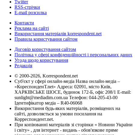
Twitter
RSS-стрічки
E-mail розсилка
Контакти
Реклама на сайті
Використання матеріалів korrespondent.net
Правила користування сайтом
Договір користування сайтом
Політика у сфері конфіденційності і персональних даних
Угода щодо користування
Редакція
© 2000-2026, Korrespondent.net
Суб'єкт у сфері онлайн-медіа Назва онлайн-медіа –
«КореспонденТ.net» Адреса: 02091, місто Київ,
ХАРКІВСЬКЕ ШОСЕ, будинок 172-Б, офіс 208/1 E-mail:
sunlight@mediadim.com.ua
Телефон: 044-205-43-00
Ідентифікатор медіа – R40-06068
Використання будь-яких матеріалів, розміщених на
сайті, дозволяється за умови посилання на
Корреспондент.net.
При копіюванні матеріалів зі сторінки « Новини України
і світу» , для інтернет - видань - обов'язкове пряме