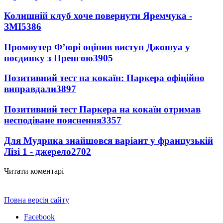
Колишній клуб хоче повернути Яремчука -
ЗМІ
5386
Промоутер Ф’юрі оцінив виступ Джошуа у
поєдинку з Пренгою
3905
Позитивний тест на кокаїн: Паркера офіційно
виправдали
3897
Позитивний тест Паркера на кокаїн отримав
несподіване пояснення
3357
Для Мудрика знайшовся варіант у французькій
Лізі 1 - джерело
2702
Читати коментарі
Повна версія сайту
Facebook