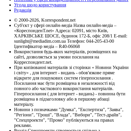
Угода щодо користування
Редакція
© 2000-2026, Korrespondent.net
Суб'єкт у сфері онлайн-медіа Назва онлайн-медіа –
«КореспонденТ.net» Адреса: 02091, місто Київ,
ХАРКІВСЬКЕ ШОСЕ, будинок 172-Б, офіс 208/1 E-mail:
sunlight@mediadim.com.ua
Телефон: 044-205-43-00
Ідентифікатор медіа – R40-06068
Використання будь-яких матеріалів, розміщених на
сайті, дозволяється за умови посилання на
Корреспондент.net.
При копіюванні матеріалів зі сторінки « Новини України
і світу» , для інтернет - видань - обов'язкове пряме
відкрите для пошукових систем гіперпосилання .
Посилання має бути розміщена в незалежності від
повного або часткового використання матеріалів.
Гіперпосилання ( для інтернет - видань) - повинна бути
розміщена в підзаголовку або в першому абзаці
матеріалу.
Новини з позначками "Думка", "Експертиза", "Заява",
"Регіони", "Гроші", "Влада", "Вибори", "Тест-драйв",
"Спецпроекти", "Промо" публікуються на правах
реклами.
Розділ Спецпроекти створюється спільно з