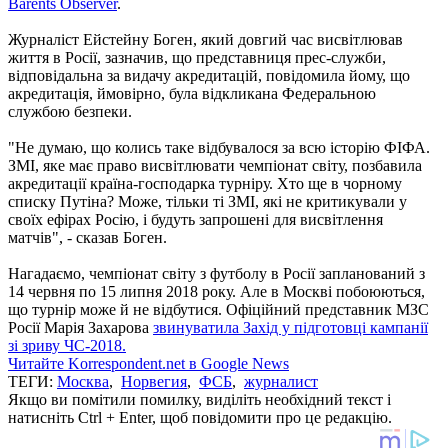
Barents Observer
.
Журналіст Ейстейну Боген, який довгий час висвітлював
життя в Росії, зазначив, що представниця прес-служби,
відповідальна за видачу акредитацій, повідомила йому, що
акредитація, ймовірно, була відкликана Федеральною
службою безпеки.
"Не думаю, що колись таке відбувалося за всю історію ФІФА.
ЗМІ, яке має право висвітлювати чемпіонат світу, позбавила
акредитації країна-господарка турніру. Хто ще в чорному
списку Путіна? Може, тільки ті ЗМІ, які не критикували у
своїх ефірах Росію, і будуть запрошені для висвітлення
матчів", - сказав Боген.
Нагадаємо, чемпіонат світу з футболу в Росії запланований з
14 червня по 15 липня 2018 року. Але в Москві побоюються,
що турнір може й не відбутися. Офіційний представник МЗС
Росії Марія Захарова
звинуватила Захід у підготовці кампанії
зі зриву ЧС-2018.
Читайте Korrespondent.net в Google News
ТЕГИ:
Москва
,
Норвегия
,
ФСБ
,
журналист
Якщо ви помітили помилку, виділіть необхідний текст і
натисніть Ctrl + Enter, щоб повідомити про це редакцію.