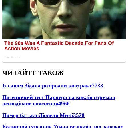
ЧИТАЙТЕ ТАКОЖ
Із сином Зідана розірвали контракт
7738
Позитивний тест Паркера на кокаїн отримав
несподіване пояснення
4966
Помер батько Ліонеля Мессі
3528
Колишній суперник Усика розповів, що заважає