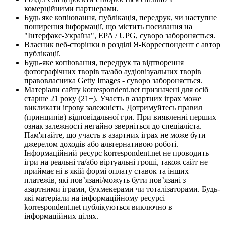
комерційними партнерами.
Будь яке копіювання, публікація, передрук, чи наступне
поширення інформації, що містить посилання на
"Інтерфакс-Україна", EPA / UPG, суворо забороняється.
Власник веб-сторінки в розділі Я-Корреспондент є автор
публікації.
Будь-яке копіювання, передрук та відтворення
фотографічних творів та/або аудіовізуальних творів
правовласника Getty Images - суворо забороняється.
Матеріали сайту korrespondent.net призначені для осіб
старше 21 року (21+). Участь в азартних іграх може
викликати ігрову залежність. Дотримуйтесь правил
(принципів) відповідальної гри. При виявленні перших
ознак залежності негайно зверніться до спеціаліста.
Пам'ятайте, що участь в азартних іграх не може бути
джерелом доходів або альтернативою роботі.
Інформаційний ресурс korrespondent.net не проводить
ігри на реальні та/або віртуальні гроші, також сайт не
приймає ні в якій формі оплату ставок та інших
платежів, які пов’язані/можуть бути пов’язані з
азартними іграми, букмекерами чи тоталізаторами. Будь-
які матеріали на інформаційному ресурсі
korrespondent.net публікуються виключно в
інформаційних цілях.