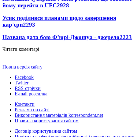
йому перейти в UFC
2928
Усик поділився планами щодо завершення
кар'єри
2293
Названа дата бою Ф’юрі-Джошуа - джерело
2223
Читати коментарі
Повна версія сайту
Facebook
Twitter
RSS-стрічки
E-mail розсилка
Контакти
Реклама на сайті
Використання матеріалів korrespondent.net
Правила користування сайтом
Договір користування сайтом
Політика у сфері конфіденційності і персональних даних