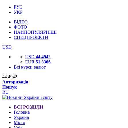
РУС
УКР
ВІДЕО
ФОТО
НАЙПОПУЛЯРНІШІ
СПЕЦПРОЕКТИ
USD
USD
44.4942
EUR
51.3366
Всі курси валют
44.4942
Авторизація
Пошук
RU
ВСІ РОЗДІЛИ
Головна
Україна
Місто
Світ