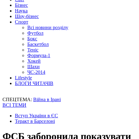
Бізнес
Наука
Шоу-бізнес
Спорт
Всі новини розділу
Футбол
Бокс
Баскетбол
Теніс
Формула-1
Хокей
Шахи
ЧС-2014
Lifestyle
БЛОГИ ЧИТАЧІВ
СПЕЦТЕМА:
Війна в Ірані
ВСІ ТЕМИ
Вступ України в ЄС
Теракт в Барселоні
ФСБ заборонила показувати