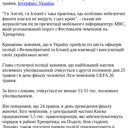
травня,
Інтерфакс-Україна
.
"І в Англії, і в Іспанії є така практика, що особливо небезпечні
фанати взагалі не виїдуть з цих країн", - сказав він
журналістам після презентації мобільного інформцентру МВС,
який розташований поруч з Фестивалем чемпіонів на
Хрещатику.
Крищенко зазначив, що в Україну прибули по шість офіцерів
поліції з Великобританії та Іспанії для взаємодії і консультацій
своїх українських колег.
Глава столичної поліції зазначив, що найбільший наплив
іноземних уболівальників очікується з другої половини дня 25
травня і в день фіналу чоловічої Ліги чемпіонів UEFA 26
травня.
За його словами, очікується не менше 53-55 тис. іноземних
уболівальників.
Він повідомив, що 24 травня, в день проведення фіналу
жіночої Ліги чемпіонів, у центральній частині Києва
працюватиме 5,5 тис. правоохоронців, які забезпечуватимуть
порядок в районі Хрещатика, на Подолі, біля стадіону
Динамо, також посилені наряди поліції працюватимуть в