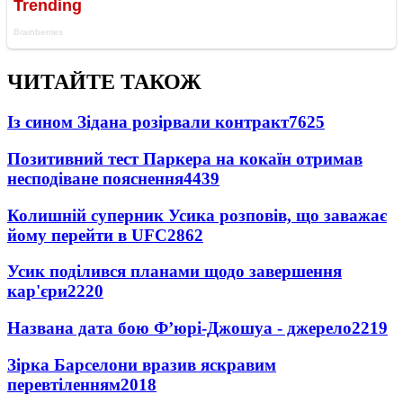
ЧИТАЙТЕ ТАКОЖ
Із сином Зідана розірвали контракт
7625
Позитивний тест Паркера на кокаїн отримав
несподіване пояснення
4439
Колишній суперник Усика розповів, що заважає
йому перейти в UFC
2862
Усик поділився планами щодо завершення
кар'єри
2220
Названа дата бою Ф’юрі-Джошуа - джерело
2219
Зірка Барселони вразив яскравим
перевтіленням
2018