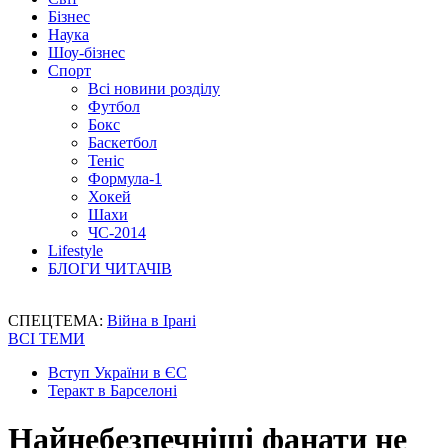
Бізнес
Наука
Шоу-бізнес
Спорт
Всі новини розділу
Футбол
Бокс
Баскетбол
Теніс
Формула-1
Хокей
Шахи
ЧС-2014
Lifestyle
БЛОГИ ЧИТАЧІВ
СПЕЦТЕМА:
Війна в Ірані
ВСІ ТЕМИ
Вступ України в ЄС
Теракт в Барселоні
Найнебезпечніші фанати не