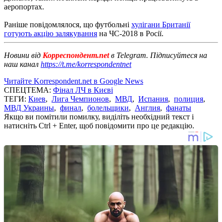
аеропортах.
Раніше повідомлялося, що футбольні
хулігани Британії
готують акцію залякування
на ЧС-2018 в Росії.
Новини від
Корреспондент.net
в Telegram. Підписуйтеся на
наш канал
https://t.me/korrespondentnet
Читайте Korrespondent.net в Google News
СПЕЦТЕМА:
Фінал ЛЧ в Києві
ТЕГИ:
Киев
,
Лига Чемпионов
,
МВД
,
Испания
,
полиция
,
МВД Украины
,
финал
,
болельщики
,
Англия
,
фанаты
Якщо ви помітили помилку, виділіть необхідний текст і
натисніть Ctrl + Enter, щоб повідомити про це редакцію.