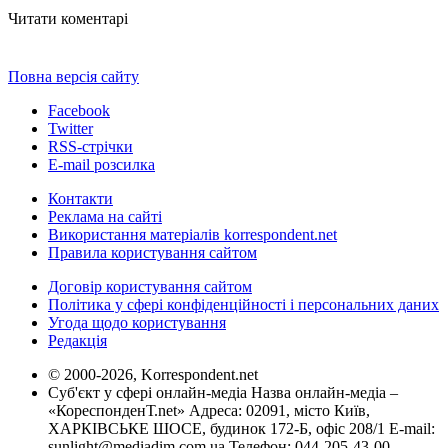
Читати коментарі
Повна версія сайту
Facebook
Twitter
RSS-стрічки
E-mail розсилка
Контакти
Реклама на сайті
Використання матеріалів korrespondent.net
Правила користування сайтом
Договір користування сайтом
Політика у сфері конфіденційності і персональних даних
Угода щодо користування
Редакція
© 2000-2026, Korrespondent.net
Суб'єкт у сфері онлайн-медіа Назва онлайн-медіа –
«КореспонденТ.net» Адреса: 02091, місто Київ,
ХАРКІВСЬКЕ ШОСЕ, будинок 172-Б, офіс 208/1 E-mail:
sunlight@mediadim.com.ua
Телефон: 044-205-43-00