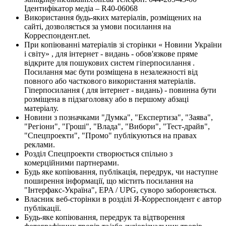
Ідентифікатор медіа – R40-06068
Використання будь-яких матеріалів, розміщених на
сайті, дозволяється за умови посилання на
Корреспондент.net.
При копіюванні матеріалів зі сторінки « Новини України
і світу» , для інтернет - видань - обов'язкове пряме
відкрите для пошукових систем гіперпосилання .
Посилання має бути розміщена в незалежності від
повного або часткового використання матеріалів.
Гіперпосилання ( для інтернет - видань) - повинна бути
розміщена в підзаголовку або в першому абзаці
матеріалу.
Новини з позначками "Думка", "Експертиза", "Заява",
"Регіони", "Гроші", "Влада", "Вибори", "Тест-драйв",
"Спецпроекти", "Промо" публікуються на правах
реклами.
Розділ Спецпроекти створюється спільно з
комерційними партнерами.
Будь яке копіювання, публікація, передрук, чи наступне
поширення інформації, що містить посилання на
"Інтерфакс-Україна", EPA / UPG, суворо забороняється.
Власник веб-сторінки в розділі Я-Корреспондент є автор
публікації.
Будь-яке копіювання, передрук та відтворення