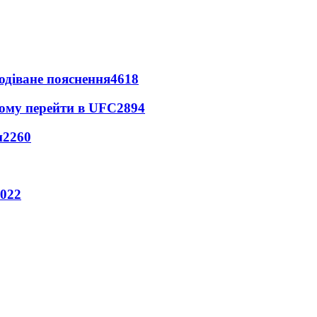
одіване пояснення
4618
йому перейти в UFC
2894
и
2260
022