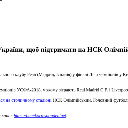
 України, щоб підтримати на НСК Олімпі
льного клубу Реал (Мадрид, Іспанія) у фіналі Ліги чемпіонів у К
піонів УЄФА-2018, у якому зіграють Real Madrid C.F. і Liverpool 
ься на столичному стадіоні
НСК Олімпійський. Головний футбольни
ш канал
https://t.me/korrespondentnet
.