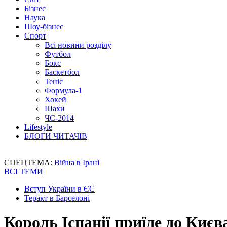
Бізнес
Наука
Шоу-бізнес
Спорт
Всі новини розділу
Футбол
Бокс
Баскетбол
Теніс
Формула-1
Хокей
Шахи
ЧС-2014
Lifestyle
БЛОГИ ЧИТАЧІВ
СПЕЦТЕМА:
Війна в Ірані
ВСІ ТЕМИ
Вступ України в ЄС
Теракт в Барселоні
Король Іспанії приїде до Києв