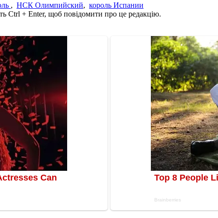
оль
,
НСК Олимпийский
,
король Испании
ь Ctrl + Enter, щоб повідомити про це редакцію.