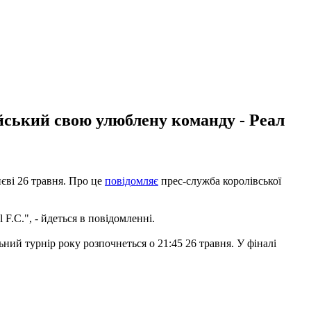
йський свою улюблену команду - Реал
иєві 26 травня. Про це
повідомляє
прес-служба королівської
F.C.", - йдеться в повідомленні.
й турнір року розпочнеться о 21:45 26 травня. У фіналі