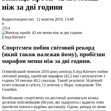
ніж за дві години
Корреспондент.net, 12 жовтня 2019, 13:48
0
1514
Еліуд Кіпчоге
Спортсмен побив світовий рекорд
(який також належав йому), пробігши
марафон менш ніж за дві години.
Олімпійський чемпіон 2016 року кенієць Еліуд Кіпчоге побив
світовий рекорд, пробігши марафон (42,2 км) з результатом 1
година 59 хвилин 40,2 секунди. Такий результат 34-річний
атлет показав в суботу, 12 жовтня, у Відні, повідомляє The
Guardian.
Кенійському спортсмену на дистанції допомагали кілька
десятків пейсмейкерів (бігуни, які лідирують і задають темп
протягом певного відрізка дистанції). Однак, рекорд не може