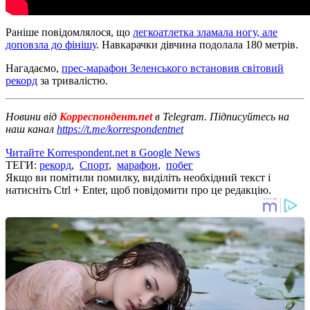
Раніше повідомлялося, що
легкоатлетка зламала ногу, але
доповзла до фінішу
. Навкарачки дівчина подолала 180 метрів.
Нагадаємо,
прес-марафон Зеленського встановив світовий
рекорд
за тривалістю.
Новини від
Корреспондент.net
в Telegram. Підписуйтесь на
наш канал
https://t.me/korrespondentnet
Читайте Korrespondent.net в Google News
ТЕГИ:
рекорд
,
Спорт
,
марафон
,
побег
Якщо ви помітили помилку, виділіть необхідний текст і
натисніть Ctrl + Enter, щоб повідомити про це редакцію.