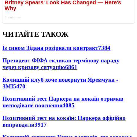
ЧИТАЙТЕ ТАКОЖ
Із сином Зідана розірвали контракт
7384
Президент ФІФА скликав термінову нараду
через кризову ситуацію
6861
Колишній клуб хоче повернути Яремчука -
ЗМІ
5470
Позитивний тест Паркера на кокаїн отримав
несподіване пояснення
4085
Позитивний тест на кокаїн: Паркера офіційно
виправдали
3917