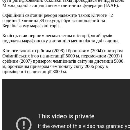
бути ратифікований, оскільки захід проводився не під егідою
Міжнародної асоціації легкоатлетичних федерацій (IAAF).
Офіційний світовий рекорд належить також Кіпчоге - 2
години 1 хвилина 39 секунд, і був встановлений на
Берлінському марафоні торік.
Кенієць став першим легкоатлетом в історії, який зумів
подолати марафонську дистанцію менш ніж за дві години.
Кіпчоге також є срібним (2008) і бронзовим (2004) призером
Олімпійських ігор на дистанції 5000 м, переможцем (2003) і
срібним (2007) призером чемпіонатів світу на дистанції 5000
м, бронзовим призером чемпіонату світу 2006 року в
приміщенні на дистанції 3000 м.