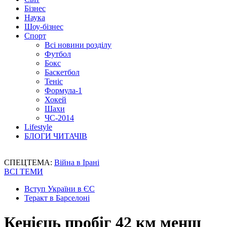
Бізнес
Наука
Шоу-бізнес
Спорт
Всі новини розділу
Футбол
Бокс
Баскетбол
Теніс
Формула-1
Хокей
Шахи
ЧС-2014
Lifestyle
БЛОГИ ЧИТАЧІВ
СПЕЦТЕМА:
Війна в Ірані
ВСІ ТЕМИ
Вступ України в ЄС
Теракт в Барселоні
Кенієць пробіг 42 км менш