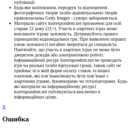
публікації.
Будь-яке копіювання, передрук та відтворення
фотографічних творів та/або аудіовізуальних творів
правовласника Getty Images - суворо забороняється.
Матеріали сайту korrespondent.net призначені для осіб
старше 21 року (21+). Участь в азартних іграх може
викликати ігрову залежність. Дотримуйтесь правил
(принципів) відповідальної гри. При виявленні перших
ознак залежності негайно зверніться до спеціаліста.
Пам'ятайте, що участь в азартних іграх не може бути
джерелом доходів або альтернативою роботі.
Інформаційний ресурс korrespondent.net не проводить
ігри на реальні та/або віртуальні гроші, також сайт не
приймає ні в якій формі оплату ставок та інших
платежів, які пов’язані/можуть бути пов’язані з
азартними іграми, букмекерами чи тоталізаторами. Будь-
які матеріали на інформаційному ресурсі
korrespondent.net публікуються виключно в
інформаційних цілях.
X
Ошибка