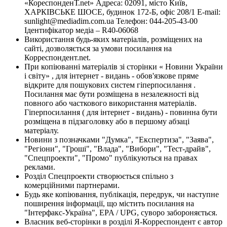
«КореспонденТ.net» Адреса: 02091, місто Київ,
ХАРКІВСЬКЕ ШОСЕ, будинок 172-Б, офіс 208/1 E-mail:
sunlight@mediadim.com.ua
Телефон: 044-205-43-00
Ідентифікатор медіа – R40-06068
Використання будь-яких матеріалів, розміщених на
сайті, дозволяється за умови посилання на
Корреспондент.net.
При копіюванні матеріалів зі сторінки « Новини України
і світу» , для інтернет - видань - обов'язкове пряме
відкрите для пошукових систем гіперпосилання .
Посилання має бути розміщена в незалежності від
повного або часткового використання матеріалів.
Гіперпосилання ( для інтернет - видань) - повинна бути
розміщена в підзаголовку або в першому абзаці
матеріалу.
Новини з позначками "Думка", "Експертиза", "Заява",
"Регіони", "Гроші", "Влада", "Вибори", "Тест-драйв",
"Спецпроекти", "Промо" публікуються на правах
реклами.
Розділ Спецпроекти створюється спільно з
комерційними партнерами.
Будь яке копіювання, публікація, передрук, чи наступне
поширення інформації, що містить посилання на
"Інтерфакс-Україна", EPA / UPG, суворо забороняється.
Власник веб-сторінки в розділі Я-Корреспондент є автор