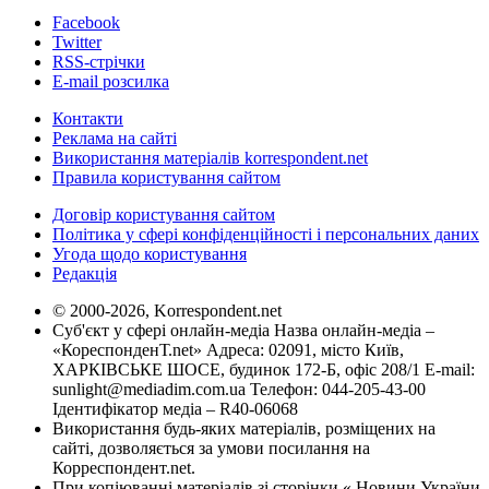
Facebook
Twitter
RSS-стрічки
E-mail розсилка
Контакти
Реклама на сайті
Використання матеріалів korrespondent.net
Правила користування сайтом
Договір користування сайтом
Політика у сфері конфіденційності і персональних даних
Угода щодо користування
Редакція
© 2000-2026, Korrespondent.net
Суб'єкт у сфері онлайн-медіа Назва онлайн-медіа –
«КореспонденТ.net» Адреса: 02091, місто Київ,
ХАРКІВСЬКЕ ШОСЕ, будинок 172-Б, офіс 208/1 E-mail:
sunlight@mediadim.com.ua
Телефон: 044-205-43-00
Ідентифікатор медіа – R40-06068
Використання будь-яких матеріалів, розміщених на
сайті, дозволяється за умови посилання на
Корреспондент.net.
При копіюванні матеріалів зі сторінки « Новини України