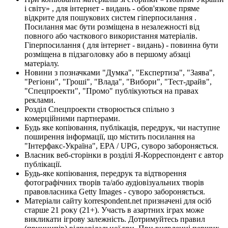
і світу» , для інтернет - видань - обов'язкове пряме
відкрите для пошукових систем гіперпосилання .
Посилання має бути розміщена в незалежності від
повного або часткового використання матеріалів.
Гіперпосилання ( для інтернет - видань) - повинна бути
розміщена в підзаголовку або в першому абзаці
матеріалу.
Новини з позначками "Думка", "Експертиза", "Заява",
"Регіони", "Гроші", "Влада", "Вибори", "Тест-драйв",
"Спецпроекти", "Промо" публікуються на правах
реклами.
Розділ Спецпроекти створюється спільно з
комерційними партнерами.
Будь яке копіювання, публікація, передрук, чи наступне
поширення інформації, що містить посилання на
"Інтерфакс-Україна", EPA / UPG, суворо забороняється.
Власник веб-сторінки в розділі Я-Корреспондент є автор
публікації.
Будь-яке копіювання, передрук та відтворення
фотографічних творів та/або аудіовізуальних творів
правовласника Getty Images - суворо забороняється.
Матеріали сайту korrespondent.net призначені для осіб
старше 21 року (21+). Участь в азартних іграх може
викликати ігрову залежність. Дотримуйтесь правил