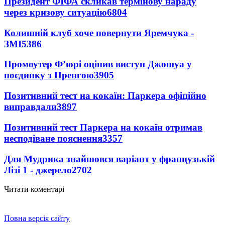
Президент ФІФА скликав термінову нараду
через кризову ситуацію
6804
Колишній клуб хоче повернути Яремчука -
ЗМІ
5386
Промоутер Ф’юрі оцінив виступ Джошуа у
поєдинку з Пренгою
3905
Позитивний тест на кокаїн: Паркера офіційно
виправдали
3897
Позитивний тест Паркера на кокаїн отримав
несподіване пояснення
3357
Для Мудрика знайшовся варіант у французькій
Лізі 1 - джерело
2702
Читати коментарі
Повна версія сайту