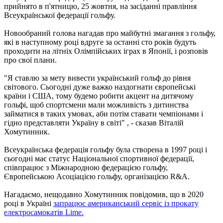
прийнято в п'ятницю, 25 жовтня, на засіданні правління
Всеукраїнської федерації гольфу.
Новообраний голова нагадав про майбутні змагання з гольфу,
які в наступному році вдруге за останні сто років будуть
проходити на літніх Олімпійських іграх в Японії, і розповів
про свої плани.
"Я ставлю за мету вивести український гольф до рівня
світового. Сьогодні дуже важко наздогнати європейські
країни і США, тому будемо робити акцент на дитячому
гольфі, щоб спортсмени мали можливість з дитинства
займатися в таких умовах, аби потім ставати чемпіонами і
гідно представляти Україну в світі" , - сказав Віталій
Хомутинник.
Всеукраїнська федерація гольфу була створена в 1997 році і
сьогодні має статус Національної спортивної федерації,
співпрацює з Міжнародною федерацією гольфу,
Європейською Асоціацією гольфу, організацією R&A.
Нагадаємо, нещодавно Хомутинник повідомив, що в 2020
році в Україні
запрацює американський сервіс із прокату
електросамокатів Lime.