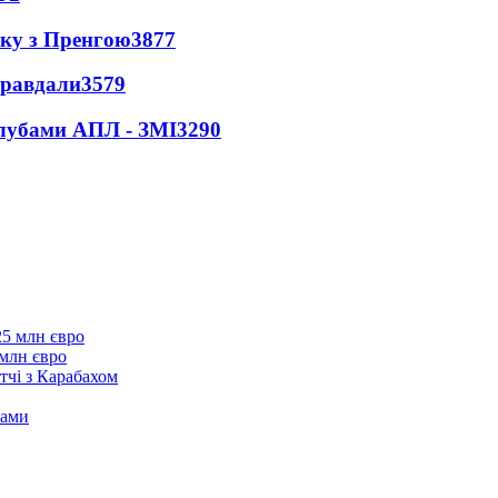
нку з Пренгою
3877
правдали
3579
клубами АПЛ - ЗМІ
3290
 млн євро
тчі з Карабахом
нами