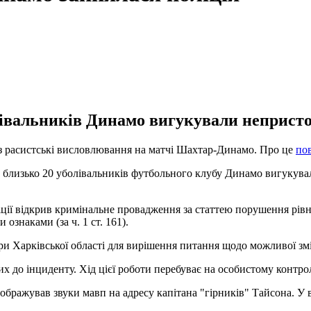
лівальників Динамо вигукували непристо
ез расистські висловлювання на матчі Шахтар-Динамо. Про це
по
ст близько 20 уболівальників футбольного клубу Динамо вигукува
ції відкрив кримінальне провадження за статтею порушення рівно
ознаками (за ч. 1 ст. 161).
 Харківської області для вирішення питання щодо можливої ​​змі
 до інциденту. Хід цієї роботи перебуває на особистому контролі
ображував звуки мавп на адресу капітана "гірників" Тайсона. У 