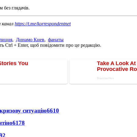
м без глядачів.
ш канал
https://t.me/korrespondentnet
лиция
,
Динамо Киев
,
фанаты
ь Ctrl + Enter, щоб повідомити про це редакцію.
кризову ситуацію
6610
нтіно
6178
92