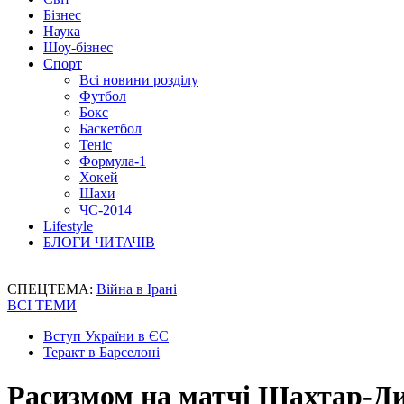
Бізнес
Наука
Шоу-бізнес
Спорт
Всі новини розділу
Футбол
Бокс
Баскетбол
Теніс
Формула-1
Хокей
Шахи
ЧС-2014
Lifestyle
БЛОГИ ЧИТАЧІВ
СПЕЦТЕМА:
Війна в Ірані
ВСІ ТЕМИ
Вступ України в ЄС
Теракт в Барселоні
Расизмом на матчі Шахтар-Ди