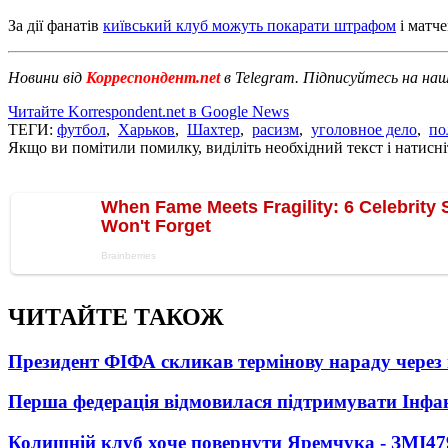
За дії фанатів
київський клуб можуть покарати штрафом
і матче
Новини від
Корреспондент.net
в Telegram. Підписуйтесь на на
Читайте Korrespondent.net в Google News
ТЕГИ:
футбол
,
Харьков
,
Шахтер
,
расизм
,
уголовное дело
,
по
Якщо ви помітили помилку, виділіть необхідний текст і натисніт
ЧИТАЙТЕ ТАКОЖ
Президент ФІФА скликав термінову нараду через 
Перша федерація відмовилася підтримувати Інфа
Колишній клуб хоче повернути Яремчука - ЗМІ
47