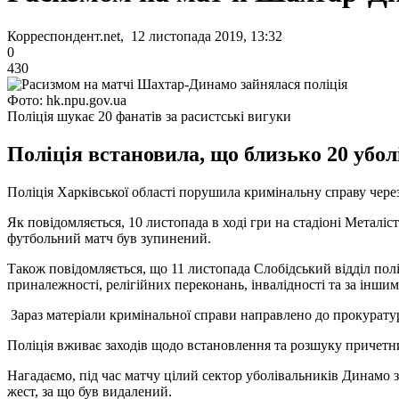
Корреспондент.net, 12 листопада 2019, 13:32
0
430
Фото: hk.npu.gov.ua
Поліція шукає 20 фанатів за расистські вигуки
Поліція встановила, що близько 20 убо
Поліція Харківської області порушила кримінальну справу чер
Як повідомляється, 10 листопада в ході гри на стадіоні Металі
футбольний матч був зупинений.
Також повідомляється, що 11 листопада Слобідський відділ полі
приналежності, релігійних переконань, інвалідності та за іншими 
Зараз матеріали кримінальної справи направлено до прокуратури
Поліція вживає заходів щодо встановлення та розшуку причетних
Нагадаємо, під час матчу цілий сектор уболівальників Динамо з
жест, за що був видалений.