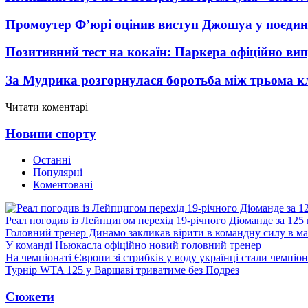
Промоутер Ф’юрі оцінив виступ Джошуа у поєди
Позитивний тест на кокаїн: Паркера офіційно ви
За Мудрика розгорнулася боротьба між трьома 
Читати коментарі
Новини спорту
Останні
Популярні
Коментовані
Реал погодив із Лейпцигом перехід 19-річного Діоманде за 125
Головний тренер Динамо закликав вірити в командну силу в ма
У команді Ньюкасла офіційно новий головний тренер
На чемпіонаті Європи зі стрибків у воду українці стали чемпіо
Турнір WTA 125 у Варшаві триватиме без Подрез
Сюжети