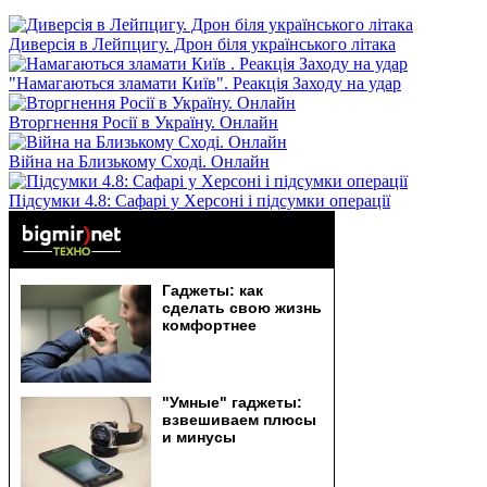
Диверсія в Лейпцигу. Дрон біля українського літака
"Намагаються зламати Київ". Реакція Заходу на удар
Вторгнення Росії в Україну. Онлайн
Війна на Близькому Сході. Онлайн
Підсумки 4.8: Сафарі у Херсоні і підсумки операції